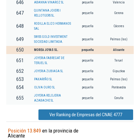
646
ABANNA VINAROZ SL
pequeña
Valencia
QUINTANA JOIERS I
647
pequeña
Gerona
RELLOTGERS SL.
RODILLA ELIZO HERMANOS
648
pequeña
Cáceres
SAL
SWISS GOLD INVESTMENT
649
pequeña
Palmas (las)
SOCIEDAD LIMITADA.
650
MOREA JOYAS SL.
pequeña
Alicante
JOYERIA FABREGAT DE
651
pequeña
Teruel
TERUEL SL
652
JOYERIA ZUBIAGA SL
pequeña
Gipuzkoa
653
PAXARIÑO SL
pequeña
Palmas (las)
654
OLIVA OURO SL
pequeña
Pontevedra
JOYERIA RELOJERIA
655
pequeña
Coruña
AZABACHE SL
Ver Ranking de Empresas del CNAE 4777
Posición 13.849
en la provincia de
Alicante