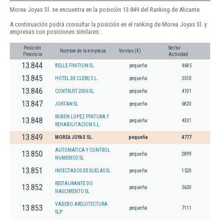
Morea Joyas Sl. se encuentra en la posición 13.849 del Ranking de Alicante.
A continuación podrá consultar la posición en el ranking de Morea Joyas Sl. y
empresas con posiciones similares:
Posición
Sector
Nombre de la empresa
Ventas (€)
Provincia
Actividad
13.844
BELLE FINITION SL.
pequeña
4685
13.845
HOTEL DE CLERQ S.L.
pequeña
5510
13.846
CONTRUST 2006 SL.
pequeña
4101
13.847
JORTAN SL
pequeña
6820
RUBEN LOPEZ PINTURA Y
13.848
pequeña
4331
REHABILITACION S.L.
13.849
MOREA JOYAS SL.
pequeña
4777
AUTOMATICA Y CONTROL
13.850
pequeña
2899
NUMERICO SL
13.851
INYECTADOS DE SUELAS SL.
pequeña
1520
RESTAURANTE DO
13.852
pequeña
5630
NASCIMENTO SL
VADEBO ARQUITECTURA
13.853
pequeña
7111
SLP