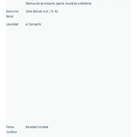
fabricación de relojería, joyería, bisutería y orfebrería
Domicilio
Calle Batiste mut , 16 - BJ
Social
Localidad
el Campello
Forma
Sociedad limitada
Jurídica