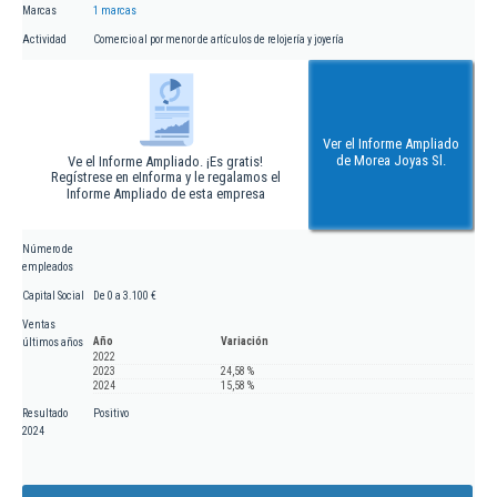
Marcas
1 marcas
Actividad
Comercio al por menor de artículos de relojería y joyería
Ver el Informe Ampliado
de Morea Joyas Sl.
Ve el Informe Ampliado. ¡Es gratis!
Regístrese en eInforma y le regalamos el
Informe Ampliado de esta empresa
Número de
empleados
Capital Social
De 0 a 3.100 €
Ventas
Año
Variación
últimos años
2022
2023
24,58 %
2024
15,58 %
Resultado
Positivo
2024