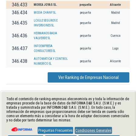
346.433
MOREA JOYAS SL.
pequeña
Alicante
346.434
MODA CHANY SL.
pequeña
Madrid
LCIGLE SEGUROS E
346.435
pequeña
Madrid
INVERSIONES SL.
HERMANOS RADA
346.436
pequeña
Cuenca
VALVERDE SL
INFOEMPRESA
346.437
pequeña
Lugo
CONSULTORES SL
AUTOMATICA Y CONTROL
346.438
pequeña
Alicante
NUMERICO SL
Ver Ranking de Empresas Nacional
Todo el contenido de ranking-empresas.eleconomista.es y toda la información de
empresas procede de la base de datos de INFORMA D&B S.A.U. (S.M.E.) y es
tratada y suministrada por INFORMA D&B S.A.U. (S.M.E.). En todo caso, la
información de empresas que proporcionamos debe ser tenida en cuenta sólo
como un elemento más a considerar a la hora de adoptar decisiones comerciales
y no debe por tanto determinar las mismas.
Preguntas Frecuentes
Condiciones Generales