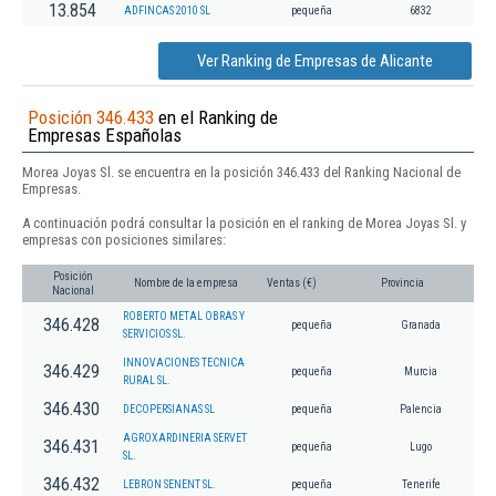
13.854
ADFINCAS 2010 SL
pequeña
6832
Ver Ranking de Empresas de Alicante
Posición 346.433
en el Ranking de
Empresas Españolas
Morea Joyas Sl. se encuentra en la posición 346.433 del Ranking Nacional de
Empresas.
A continuación podrá consultar la posición en el ranking de Morea Joyas Sl. y
empresas con posiciones similares:
Posición
Nombre de la empresa
Ventas (€)
Provincia
Nacional
ROBERTO METAL OBRAS Y
346.428
pequeña
Granada
SERVICIOS SL.
INNOVACIONES TECNICA
346.429
pequeña
Murcia
RURAL SL.
346.430
DECOPERSIANAS SL
pequeña
Palencia
AGROXARDINERIA SERVET
346.431
pequeña
Lugo
SL.
346.432
LEBRON SENENT SL.
pequeña
Tenerife