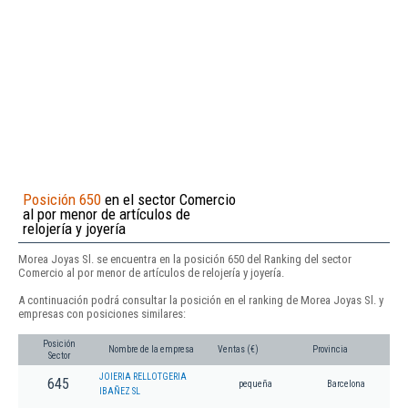
Posición 650
en el sector Comercio
al por menor de artículos de
relojería y joyería
Morea Joyas Sl. se encuentra en la posición 650 del Ranking del sector
Comercio al por menor de artículos de relojería y joyería.
A continuación podrá consultar la posición en el ranking de Morea Joyas Sl. y
empresas con posiciones similares:
Posición
Nombre de la empresa
Ventas (€)
Provincia
Sector
JOIERIA RELLOTGERIA
645
pequeña
Barcelona
IBAÑEZ SL