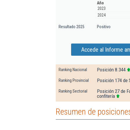
Año
2023
2024
Resultado 2025
Positivo
Accede al Informe a
Posición 8.344
Ranking Nacional
Posición 174 de S
Ranking Provincial
Posición 27 de F
Ranking Sectorial
confitería
Resumen de posicione