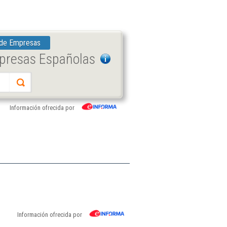
 de Empresas
mpresas Españolas
Información ofrecida por
Información ofrecida por