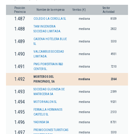
Posición
Sector
Nombre de la empresa
Ventas (€)
Provincia
Actividad
1.487
COLEGIO LA COROLLA SL
mediana
8559
TAM INGENIERIA
1.488
mediana
2822
SOCIEDAD LIMITADA.
CADENA HOTELERA BLUE
1.489
mediana
5510
SL
VALCAMBUS SOCIEDAD
1.490
mediana
4931
LIMITADA.
PMG POWERTRAIN R&D
1.491
mediana
7210
CENTER SL.
MORTEROS DEL
1.492
mediana
2364
PRINCIPADO, SA
SOCIEDAD GIJONESA DE
1.493
mediana
2599
MATRICERIA SA
1.494
MOTOR-NALON SL
mediana
9531
FERRALLA HERMANOS
1.495
mediana
2513
CASTELO SL
1.496
YADINSA SA
mediana
8731
PROMOCIONES TURISTICAS
1.497
mediana
5510