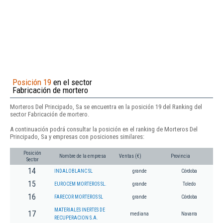
Posición 19
en el sector
Fabricación de mortero
Morteros Del Principado, Sa se encuentra en la posición 19 del Ranking del
sector Fabricación de mortero.
A continuación podrá consultar la posición en el ranking de Morteros Del
Principado, Sa y empresas con posiciones similares:
Posición
Nombre de la empresa
Ventas (€)
Provincia
Sector
14
INDALOBLANC SL
grande
Córdoba
15
EUROCEM MORTEROS SL.
grande
Toledo
16
FARECOR MORTEROS SL
grande
Córdoba
MATERIALES INERTES DE
17
mediana
Navarra
RECUPERACION S.A.