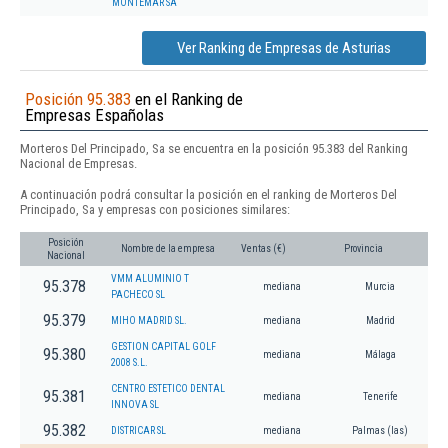
MONTEMAR SA
Ver Ranking de Empresas de Asturias
Posición 95.383
en el Ranking de
Empresas Españolas
Morteros Del Principado, Sa se encuentra en la posición 95.383 del Ranking
Nacional de Empresas.
A continuación podrá consultar la posición en el ranking de Morteros Del
Principado, Sa y empresas con posiciones similares:
Posición
Nombre de la empresa
Ventas (€)
Provincia
Nacional
VMM ALUMINIO T
95.378
mediana
Murcia
PACHECO SL
95.379
MIHO MADRID SL.
mediana
Madrid
GESTION CAPITAL GOLF
95.380
mediana
Málaga
2008 S.L.
CENTRO ESTETICO DENTAL
95.381
mediana
Tenerife
INNOVA SL
95.382
DISTRICAR SL
mediana
Palmas (las)