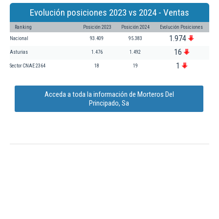
Evolución posiciones 2023 vs 2024 - Ventas
Ranking
Posición 2023
Posición 2024
Evolución Posiciones
1.974
Nacional
93.409
95.383
16
Asturias
1.476
1.492
1
Sector CNAE 2364
18
19
Acceda a toda la información de Morteros Del
Principado, Sa