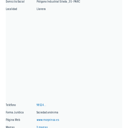
Domicilio Social
Poligono Industrial Silvota , 35 - PARC
Localidad
Llanera
Teléfono
98524...
Forma Jurídica
Sociedad anónima
Página Web
www.morprinsa.es
Marcas
3 marcas