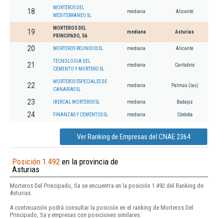
MORTEROS DEL
18
mediana
Alicante
MEDITERRANEO SL
MORTEROS DEL
19
mediana
Asturias
PRINCIPADO, SA
20
MORTEROS REUNIDOS SL
mediana
Alicante
TECNOLOGIA DEL
21
mediana
Cantabria
CEMENTO Y MORTERO SL
MORTEROS ESPECIALES DE
22
mediana
Palmas (las)
CANARIAS SL
23
IBERCAL MORTEROS SL
mediana
Badajoz
24
FINANZAS Y CEMENTOS SL.
mediana
Córdoba
Ver Ranking de Empresas del CNAE 2364
Posición 1.492
en la provincia de
Asturias
Morteros Del Principado, Sa se encuentra en la posición 1.492 del Ranking de
Asturias.
A continuación podrá consultar la posición en el ranking de Morteros Del
Principado, Sa y empresas con posiciones similares: