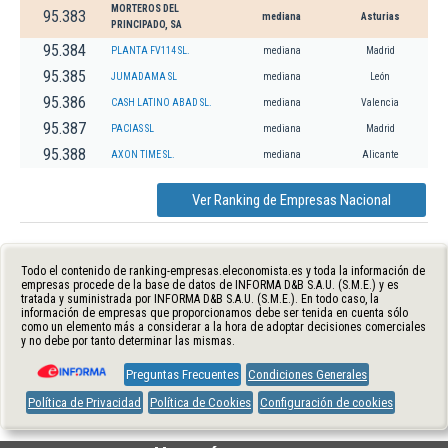
MORTEROS DEL
95.383
mediana
Asturias
PRINCIPADO, SA
95.384
PLANTA FV114 SL.
mediana
Madrid
95.385
JUMADAMA SL
mediana
León
95.386
CASH LATINO ABAD SL.
mediana
Valencia
95.387
PACIAS SL
mediana
Madrid
95.388
AXON TIME SL.
mediana
Alicante
Ver Ranking de Empresas Nacional
Todo el contenido de ranking-empresas.eleconomista.es y toda la información de
empresas procede de la base de datos de INFORMA D&B S.A.U. (S.M.E.) y es
tratada y suministrada por INFORMA D&B S.A.U. (S.M.E.). En todo caso, la
información de empresas que proporcionamos debe ser tenida en cuenta sólo
como un elemento más a considerar a la hora de adoptar decisiones comerciales
y no debe por tanto determinar las mismas.
Preguntas Frecuentes
Condiciones Generales
Política de Privacidad
Política de Cookies
Configuración de cookies