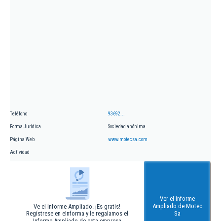
Teléfono
93692...
Forma Jurídica
Sociedad anónima
Página Web
www.motecsa.com
Actividad
Ver el Informe
Ampliado de Motec
Ve el Informe Ampliado. ¡Es gratis!
Regístrese en eInforma y le regalamos el
Sa
Informe Ampliado de esta empresa