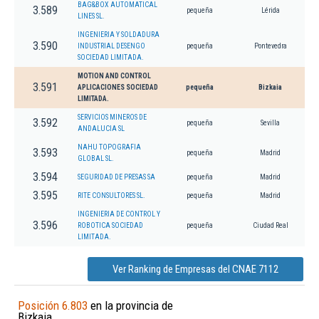
BAG&BOX AUTOMATICAL
3.589
pequeña
Lérida
LINES SL.
INGENIERIA Y SOLDADURA
3.590
INDUSTRIAL DESENGO
pequeña
Pontevedra
SOCIEDAD LIMITADA.
MOTION AND CONTROL
3.591
APLICACIONES SOCIEDAD
pequeña
Bizkaia
LIMITADA.
SERVICIOS MINEROS DE
3.592
pequeña
Sevilla
ANDALUCIA SL
NAHU TOPOGRAFIA
3.593
pequeña
Madrid
GLOBAL SL.
3.594
SEGURIDAD DE PRESAS SA
pequeña
Madrid
3.595
RITE CONSULTORES SL.
pequeña
Madrid
INGENIERIA DE CONTROL Y
3.596
ROBOTICA SOCIEDAD
pequeña
Ciudad Real
LIMITADA.
Ver Ranking de Empresas del CNAE 7112
Posición 6.803
en la provincia de
Bizkaia