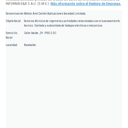
INFORMA D&B S.A.U. (S.M.E.).
Más información sobre el Ranking de Empresas.
Denominación
Motion And Control Aplicaciones Sociedad Limitada.
Objeto Social
Servicios técnicos de ingenieria y actividades relacionadas con el asesoramiento
tecnico. Contrata y subcontrata de trabajos electricos o mecanicos
Domicilio
Calle Ibaibe , 29 - PISO 2 DC
Social
Localidad
Barakaldo