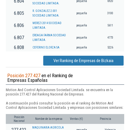
6.804
pequeña
6920
SOCIEDAD LIMITADA.
R. GONZALEZ 2.001
6.805
pequeña
3100
SOCIEDAD LIMITADA.
MEREZI 2014 SOCIEDAD
6.806
pequeña
5611
LIMITADA.
EREAGA FARMA SOCIEDAD
6.807
pequeña
4773
LIMITADA.
6.808
CEFERINO ELORZA SA
pequeña
5226
Ver Ranking de Empresas de Bizkaia
Posición 277.427
en el Ranking de
Empresas Españolas
Motion And Control Aplicaciones Sociedad Limitada. se encuentra en la
posición 277.427 del Ranking Nacional de Empresas.
A continuación podrá consultar la posición en el ranking de Motion And
Control Aplicaciones Sociedad Limitada. y empresas con posiciones similares:
Posición
Nombre de la empresa
Ventas (€)
Provincia
Nacional
MAQUINARIA AGRICOLA
277.422
pequeña
Valencia