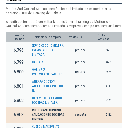
Motion And Control Aplicaciones Sociedad Limitada. se encuentra en la
posición 6.803 del Ranking de Bizkaia.
A continuación podrá consultar la posición en el ranking de Motion And
Control Aplicaciones Sociedad Limitada. y empresas con posiciones similares:
Posición
Sector
Nombre de la empresa
Ventas (€)
Provincia
Actividad
SERVICIOS DE HOSTELERIA
6.798
EVEREST SOCIEDAD
pequeña
5611
LIMITADA.
6.799
CASBAT SL
pequeña
4618
GORIMPER
6.800
pequeña
4324
IMPERMEABILIZACION SL
ANKARA DISEÑO Y
6.801
ARQUITECTURA INTERIOR
pequeña
4101
SL
URBE VECCHIA GESTION
6.802
pequeña
7020
SOCIEDAD LIMITADA.
MOTION AND CONTROL
6.803
APLICACIONES SOCIEDAD
pequeña
7112
LIMITADA.
CUSTOM MASSEVENTS