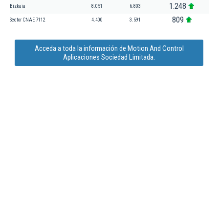
1.248
Bizkaia
8.051
6.803
809
Sector CNAE 7112
4.400
3.591
Acceda a toda la información de Motion And Control
Aplicaciones Sociedad Limitada.