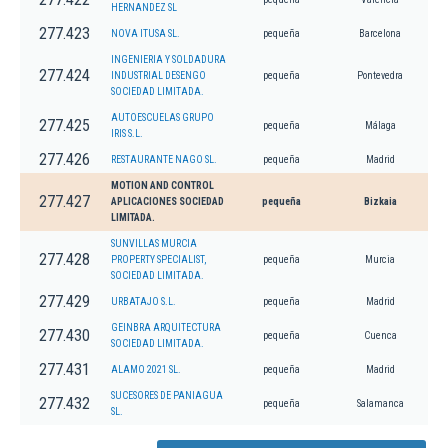
HERNANDEZ SL
277.423
NOVA ITUSA SL.
pequeña
Barcelona
INGENIERIA Y SOLDADURA
277.424
INDUSTRIAL DESENGO
pequeña
Pontevedra
SOCIEDAD LIMITADA.
AUTOESCUELAS GRUPO
277.425
pequeña
Málaga
IRIS S.L.
277.426
RESTAURANTE NAGO SL.
pequeña
Madrid
MOTION AND CONTROL
277.427
APLICACIONES SOCIEDAD
pequeña
Bizkaia
LIMITADA.
SUNVILLAS MURCIA
277.428
PROPERTY SPECIALIST,
pequeña
Murcia
SOCIEDAD LIMITADA.
277.429
URBATAJO S.L.
pequeña
Madrid
GEINBRA ARQUITECTURA
277.430
pequeña
Cuenca
SOCIEDAD LIMITADA.
277.431
ALAMO 2021 SL.
pequeña
Madrid
SUCESORES DE PANIAGUA
277.432
pequeña
Salamanca
SL.