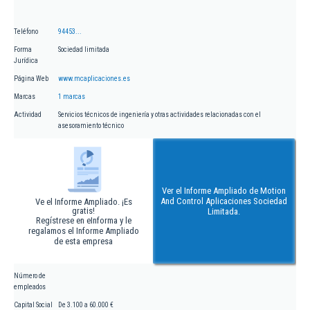
Teléfono
94453...
Forma
Sociedad limitada
Jurídica
Página Web
www.mcaplicaciones.es
Marcas
1 marcas
Actividad
Servicios técnicos de ingeniería y otras actividades relacionadas con el
asesoramiento técnico
Ver el Informe Ampliado de Motion
And Control Aplicaciones Sociedad
Ve el Informe Ampliado. ¡Es
gratis!
Limitada.
Regístrese en eInforma y le
regalamos el Informe Ampliado
de esta empresa
Número de
empleados
Capital Social
De 3.100 a 60.000 €