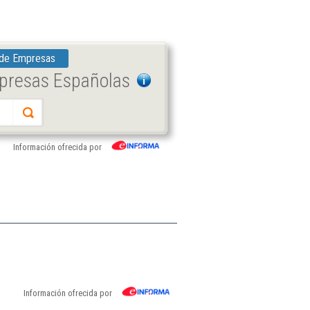
 de Empresas
mpresas Españolas
Información ofrecida por
Información ofrecida por