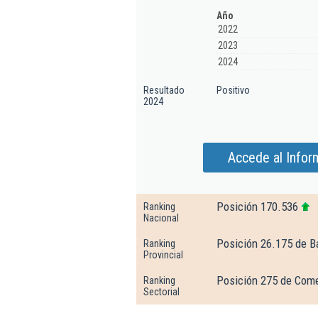
Año
2022
2023
2024
Resultado
Positivo
2024
Accede al Infor
Posición 170.536
Ranking
Nacional
Posición 26.175 de B
Ranking
Provincial
Posición 275 de Come
Ranking
Sectorial