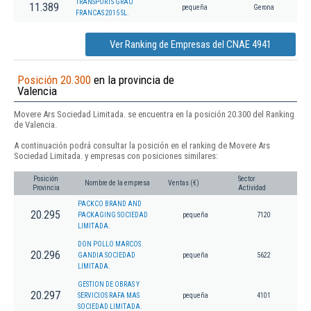
TRANSPORTS GRAU
11.389
pequeña
Gerona
FRANCAS 2015 SL.
Ver Ranking de Empresas del CNAE 4941
Posición 20.300
en la provincia de
Valencia
Movere Ars Sociedad Limitada. se encuentra en la posición 20.300 del Ranking
de Valencia.
A continuación podrá consultar la posición en el ranking de Movere Ars
Sociedad Limitada. y empresas con posiciones similares:
Posición
Sector
Nombre de la empresa
Ventas (€)
Provincia
Actividad
PACKCO BRAND AND
20.295
PACKAGING SOCIEDAD
pequeña
7120
LIMITADA.
DON POLLO MARCOS
20.296
GANDIA SOCIEDAD
pequeña
5622
LIMITADA.
GESTION DE OBRAS Y
20.297
SERVICIOS RAFA MAS
pequeña
4101
SOCIEDAD LIMITADA.