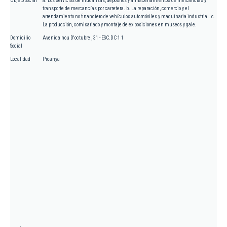
Objeto Social
a. Los servicios de mudanzas, depósitos y almacenamientos de mercancías y
transporte de mercancías por carretera. b. La reparación, comercio y el
arrendamiento no financiero de vehículos automóviles y maquinaria industrial. c.
La producción, comisariado y montaje de ex posiciones en museos y gale.
Domicilio
Avenida nou D'octubre , 31 - ESC.DC 1 1
Social
Localidad
Picanya