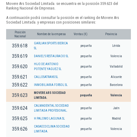
Movere Ars Sociedad Limitada. se encuentra en la posición 359.623 del
Ranking Nacional de Empresas.
A continuación podrá consultar la posición en el ranking de Movere Ars
Sociedad Limitada. y empresas con posiciones similares:
Posición
Nombre de la empresa
Ventas (€)
Provincia
Nacional
GARLIAN SPORTS IBERICA
359.618
pequeña
Lérida
SL
359.619
DANIEL'S RESTAURACIO SL
pequeña
Valencia
HIJO DE ANTONIO
359.620
pequeña
Valladolid
POTENTE YAGUEZ SL
359.621
CALLOSATRANS SL
pequeña
Alicante
359.622
INMOBILIARIA FORSOL SL
pequeña
Barcelona
MOVERE ARS SOCIEDAD
359.623
pequeña
Valencia
LIMITADA.
CALMADENTAL SOCIEDAD
359.624
pequeña
Jaén
LIMITADA PROFESIONAL.
359.625
H PALOMO LAGUNA SL
pequeña
Madrid
CASAECOCLIMA SOCIEDAD
359.626
pequeña
Valencia
LIMITADA.