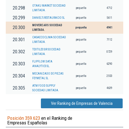
OTAKU MARKET SOCIEDAD
20.298
pequeña
4712
LIMITADA.
20.299
DANIEL'S RESTAURACIO SL
pequeña
5611
MOVERE ARS SOCIEDAD
20.300
pequeña
4941
LIMITADA.
CASAECOCLIMA SOCIEDAD
20.301
pequeña
7112
LIMITADA.
TEXTILES SIR SOCIEDAD
20.302
pequeña
0729
LIMITADA.
FLIPFLOW DATA
20.303
pequeña
6290
ANALYTICS SL.
MECANIZADO DE PIEZAS
20.304
pequeña
2553
FEYMETAL SL
ATM FOOD SUPPLY
20.305
pequeña
4639
SOCIEDAD LIMITADA.
Ver Ranking de Empresas de Valencia
Posición 359.623
en el Ranking de
Empresas Españolas