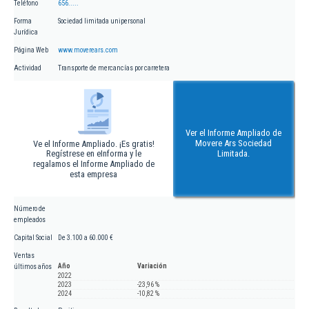
Teléfono
656.....
Forma
Sociedad limitada unipersonal
Jurídica
Página Web
www.moverears.com
Actividad
Transporte de mercancías por carretera
Ver el Informe Ampliado de
Movere Ars Sociedad
Ve el Informe Ampliado. ¡Es gratis!
Regístrese en eInforma y le
Limitada.
regalamos el Informe Ampliado de
esta empresa
Número de
empleados
Capital Social
De 3.100 a 60.000 €
Ventas
Año
Variación
últimos años
2022
2023
-23,96 %
2024
-10,82 %