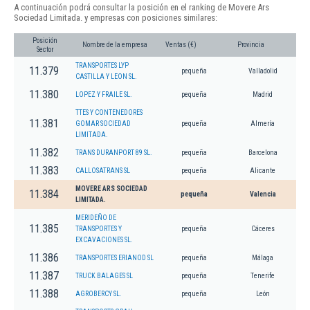
A continuación podrá consultar la posición en el ranking de Movere Ars
Sociedad Limitada. y empresas con posiciones similares:
Posición
Nombre de la empresa
Ventas (€)
Provincia
Sector
TRANSPORTES LYP
11.379
pequeña
Valladolid
CASTILLA Y LEON SL.
11.380
LOPEZ Y FRAILE SL.
pequeña
Madrid
TTES Y CONTENEDORES
11.381
GOMAR SOCIEDAD
pequeña
Almería
LIMITADA.
11.382
TRANS DURANPORT 89 SL.
pequeña
Barcelona
11.383
CALLOSATRANS SL
pequeña
Alicante
MOVERE ARS SOCIEDAD
11.384
pequeña
Valencia
LIMITADA.
MERIDEÑO DE
11.385
TRANSPORTES Y
pequeña
Cáceres
EXCAVACIONES SL.
11.386
TRANSPORTES ERIANOD SL
pequeña
Málaga
11.387
TRUCK BALAGES SL
pequeña
Tenerife
11.388
AGROBERCY SL.
pequeña
León