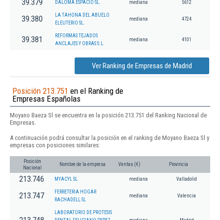
39.379
DALOMA ESPACIO SL.
mediana
5612
LA TAHONA DEL ABUELO
39.380
mediana
4724
ELEUTERIO SL.
REFORMAS TEJADOS
39.381
mediana
4101
ANCLAJES Y OBRAS S.L.
Ver Ranking de Empresas de Madrid
Posición 213.751
en el Ranking de
Empresas Españolas
Moyano Baeza Sl se encuentra en la posición 213.751 del Ranking Nacional de
Empresas.
A continuación podrá consultar la posición en el ranking de Moyano Baeza Sl y
empresas con posiciones similares:
Posición
Nombre de la empresa
Ventas (€)
Provincia
Nacional
213.746
MYACYL SL
mediana
Valladolid
FERRETERIA HOGAR
213.747
mediana
Valencia
RACHADELL SL
LABORATORIO DE PROTESIS