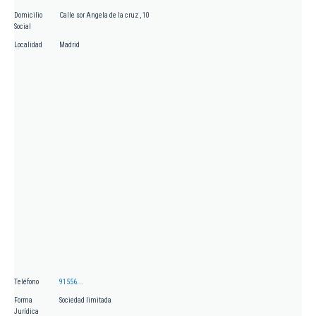
Domicilio
Calle sor Angela de la cruz , 10
Social
Localidad
Madrid
Teléfono
91556...
Forma
Sociedad limitada
Jurídica