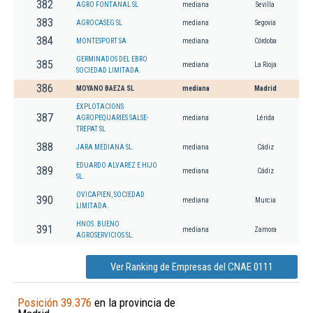
382
AGRO FONTANAL SL
mediana
Sevilla
383
AGROCASEG SL
mediana
Segovia
384
MONTESPORT SA
mediana
Córdoba
GERMINADOS DEL EBRO
385
mediana
La Rioja
SOCIEDAD LIMITADA.
386
MOYANO BAEZA SL
mediana
Madrid
EXPLOTACIONS
387
AGROPEQUARIES SALSE-
mediana
Lérida
TREPAT SL
388
JARA MEDIANA SL.
mediana
Cádiz
EDUARDO ALVAREZ E HIJO
389
mediana
Cádiz
SL.
OVICAPIEN, SOCIEDAD
390
mediana
Murcia
LIMITADA.
HNOS. BUENO
391
mediana
Zamora
AGROSERVICIOS SL.
Ver Ranking de Empresas del CNAE 0111
Posición 39.376
en la provincia de