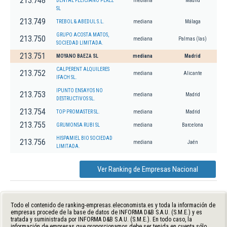
213.748
DENTAL FELICIANO PEREZ
mediana
Madrid
SL
213.749
TREBOL & ABEDUL S.L.
mediana
Málaga
GRUPO ACOSTA MATOS,
213.750
mediana
Palmas (las)
SOCIEDAD LIMITADA.
213.751
MOYANO BAEZA SL
mediana
Madrid
CALPERENT ALQUILERES
213.752
mediana
Alicante
IFACH SL.
IPUNTO ENSAYOS NO
213.753
mediana
Madrid
DESTRUCTIVOS SL.
213.754
TOP PROMASTER SL.
mediana
Madrid
213.755
GRUMONSA RUBI SL
mediana
Barcelona
HISPAMIEL BIO SOCIEDAD
213.756
mediana
Jaén
LIMITADA.
Ver Ranking de Empresas Nacional
Todo el contenido de ranking-empresas.eleconomista.es y toda la información de
empresas procede de la base de datos de INFORMA D&B S.A.U. (S.M.E.) y es
tratada y suministrada por INFORMA D&B S.A.U. (S.M.E.). En todo caso, la
información de empresas que proporcionamos debe ser tenida en cuenta sólo