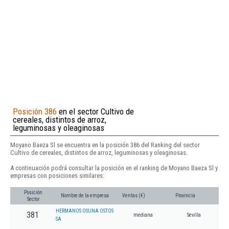
Posición 386
en el sector Cultivo de
cereales, distintos de arroz,
leguminosas y oleaginosas
Moyano Baeza Sl se encuentra en la posición 386 del Ranking del sector
Cultivo de cereales, distintos de arroz, leguminosas y oleaginosas.
A continuación podrá consultar la posición en el ranking de Moyano Baeza Sl y
empresas con posiciones similares:
Posición
Nombre de la empresa
Ventas (€)
Provincia
Sector
HERMANOS OSUNA OSTOS
381
mediana
Sevilla
SA