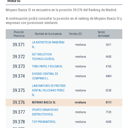
Madrid
Moyano Baeza Sl se encuentra en la posición 39.376 del Ranking de Madrid.
A continuación podrá consultar la posición en el ranking de Moyano Baeza Sl y
empresas con posiciones similares:
Posición
Sector
Nombre de la empresa
Ventas (€)
Provincia
Actividad
LA BISTROTECA PARDIÑAS
39.371
mediana
5611
SL.
SGT INDUCTION
39.372
mediana
4650
TECHNOLOGIES SL.
39.373
TIRSO PAPEL Y BOLSAS SL
mediana
4762
DIVENDI CENTRAL DE
39.374
mediana
4684
COMPRAS S.L.
LABORATORIO DE PROTESIS
39.375
DENTAL FELICIANO PEREZ
mediana
3250
SL
39.376
MOYANO BAEZA SL
mediana
0111
IPUNTO ENSAYOS NO
39.377
mediana
7120
DESTRUCTIVOS SL.
39.378
TOP PROMASTER SL.
mediana
4650