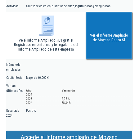
Actividad
Cultivo de cereales, distintos de arroz, leguminosas y oleaginosas
Ver el Informe Ampliado
de Moyano Baeza Sl
Ve el Informe Ampliado. ¡Es gratis!
Regístrese en eInforma y le regalamos el
Informe Ampliado de esta empresa
Número de
empleados
Capital Social
Mayor de 60.000 €
Ventas
Año
Variación
últimos años
2022
2023
2,95 %
2024
88,34 %
Resultado
Positivo
2024
Accede al Informe ampliado de Moyano