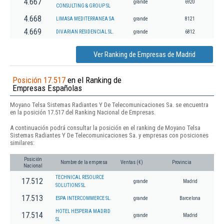
4.667
grande
6920
CONSULTING & GROUP SL
4.668
LIMASA MEDITERRANEA SA
grande
8121
4.669
DIVARIAN RESIDENCIAL SL.
grande
6812
Ver Ranking de Empresas de Madrid
Posición 17.517
en el Ranking de
Empresas Españolas
Moyano Telsa Sistemas Radiantes Y De Telecomunicaciones Sa. se encuentra
en la posición 17.517 del Ranking Nacional de Empresas.
A continuación podrá consultar la posición en el ranking de Moyano Telsa
Sistemas Radiantes Y De Telecomunicaciones Sa. y empresas con posiciones
similares:
Posición
Nombre de la empresa
Ventas (€)
Provincia
Nacional
TECHNICAL RESOURCE
17.512
grande
Madrid
SOLUTIONS SL
17.513
ESPA INTERCOMMERCE SL.
grande
Barcelona
HOTEL HESPERIA MADRID
17.514
grande
Madrid
SL