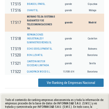
17.515
BIDASOIL IPAR SL.
grande
Gipuzkoa
17.516
OVAVIT SL.
grande
Málaga
MOYANO TELSA SISTEMAS
RADIANTES Y DE
17.517
grande
Madrid
TELECOMUNICACIONES
SA.
REPARACIONES
17.518
INDUSTRIALES Y
grande
Castellon
SUMINISTROS REINSU SL
17.519
ECHO DEVELOPMENT SL.
grande
Baleares
17.520
BON LLEVAT SL
grande
Barcelona
CARTEYA MOTOR
17.521
grande
Sevilla
SOCIEDAD LIMITADA.
17.522
QUADPACK WOOD S.L.
15.938.614
Barcelona
Ver Ranking de Empresas Nacional
Todo el contenido de ranking-empresas.eleconomista.es y toda la información de
empresas procede de la base de datos de INFORMA D&B S.A.U. (S.M.E.) y es
tratada y suministrada por INFORMA D&B S.A.U. (S.M.E.). En todo caso, la