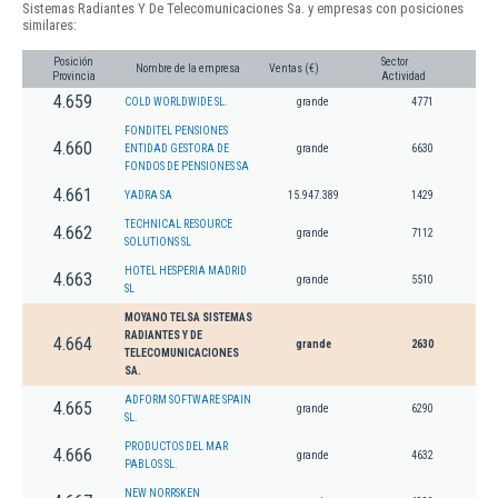
Sistemas Radiantes Y De Telecomunicaciones Sa. y empresas con posiciones
similares:
Posición
Sector
Nombre de la empresa
Ventas (€)
Provincia
Actividad
4.659
COLD WORLDWIDE SL.
grande
4771
FONDITEL PENSIONES
4.660
ENTIDAD GESTORA DE
grande
6630
FONDOS DE PENSIONES SA
4.661
YADRA SA
15.947.389
1429
TECHNICAL RESOURCE
4.662
grande
7112
SOLUTIONS SL
HOTEL HESPERIA MADRID
4.663
grande
5510
SL
MOYANO TELSA SISTEMAS
RADIANTES Y DE
4.664
grande
2630
TELECOMUNICACIONES
SA.
ADFORM SOFTWARE SPAIN
4.665
grande
6290
SL.
PRODUCTOS DEL MAR
4.666
grande
4632
PABLOS SL.
NEW NORRSKEN