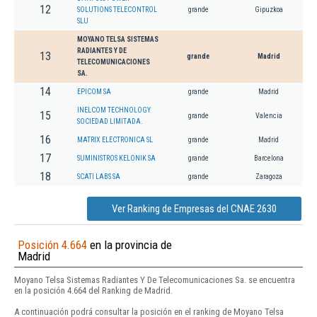
12
SOLUTIONS TELECONTROL
grande
Gipuzkoa
SLU
MOYANO TELSA SISTEMAS
RADIANTES Y DE
13
grande
Madrid
TELECOMUNICACIONES
SA.
14
EPICOM SA
grande
Madrid
INELCOM TECHNOLOGY
15
grande
Valencia
SOCIEDAD LIMITADA.
16
MATRIX ELECTRONICA SL
grande
Madrid
17
SUMINISTROS KELONIK SA
grande
Barcelona
18
SCATI LABS SA
grande
Zaragoza
Ver Ranking de Empresas del CNAE 2630
Posición 4.664
en la provincia de
Madrid
Moyano Telsa Sistemas Radiantes Y De Telecomunicaciones Sa. se encuentra
en la posición 4.664 del Ranking de Madrid.
A continuación podrá consultar la posición en el ranking de Moyano Telsa