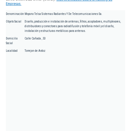
Empresas.
Denominación
Moyano Telsa Sistemas Radiantes Y De Telecomunicaciones Sa.
Objeto Social
Diseño, producción e instalación de antenas, filtros, acopladores, multiplexores,
distribuidores y conectores para radiodifusión y telefonía móvil y el diseño,
instalación y estructuras metálicas para antenas.
Domicilio
Calle Cañada , 53
Social
Localidad
Torrejon de Ardoz