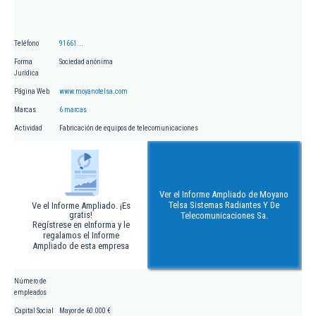
Teléfono
91661...
Forma
Sociedad anónima
Jurídica
Página Web
www.moyanotelsa.com
Marcas
6 marcas
Actividad
Fabricación de equipos de telecomunicaciones
Ver el Informe Ampliado de Moyano
Telsa Sistemas Radiantes Y De
Ve el Informe Ampliado. ¡Es
gratis!
Telecomunicaciones Sa.
Regístrese en eInforma y le
regalamos el Informe
Ampliado de esta empresa
Número de
empleados
Capital Social
Mayor de 60.000 €