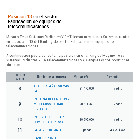
Posición 13
en el sector
Fabricación de equipos de
telecomunicaciones
Moyano Telsa Sistemas Radiantes Y De Telecomunicaciones Sa. se encuentra
en la posición 13 del Ranking del sector Fabricación de equipos de
telecomunicaciones.
A continuación podrá consultar la posición en el ranking de Moyano Telsa
Sistemas Radiantes Y De Telecomunicaciones Sa. y empresas con posiciones
similares:
Posición
Nombre de la empresa
Ventas (€)
Provincia
Sector
THALES ESPAÑA SISTEMAS
8
21.470.000
Madrid
SA.
INTEGRAL DE CONEXION Y
9
MONTAJES SOCIEDAD
20.811.341
Madrid
LIMITADA.
INSTER TECNOLOGIA Y
10
18.795.000
Madrid
COMUNICACIONES SA.
11
SATRONICS IBERIA SL.
grande
Arava,Álava
DANFOSS POWER