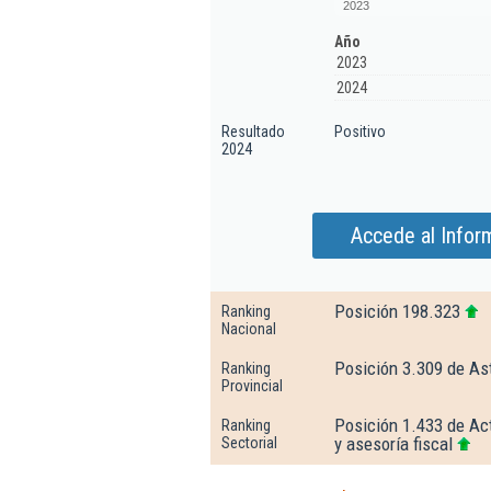
2023
Año
2023
2024
Resultado
Positivo
2024
Accede al Infor
Posición 198.323
Ranking
Nacional
Posición 3.309 de As
Ranking
Provincial
Posición 1.433 de Act
Ranking
y asesoría fiscal
Sectorial