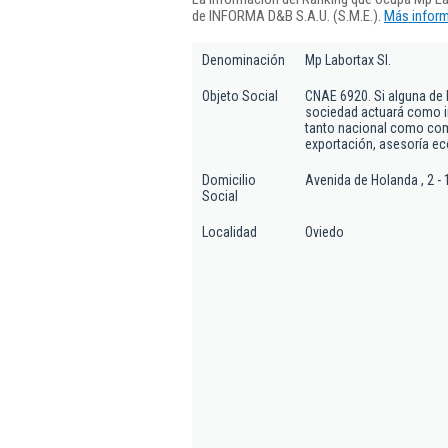
de INFORMA D&B S.A.U. (S.M.E.).
Más inform
Denominación
Mp Labortax Sl.
Objeto Social
CNAE 6920. Si alguna de l
sociedad actuará como i
tanto nacional como com
exportación, asesoría eco
Domicilio
Avenida de Holanda , 2 - 
Social
Localidad
Oviedo