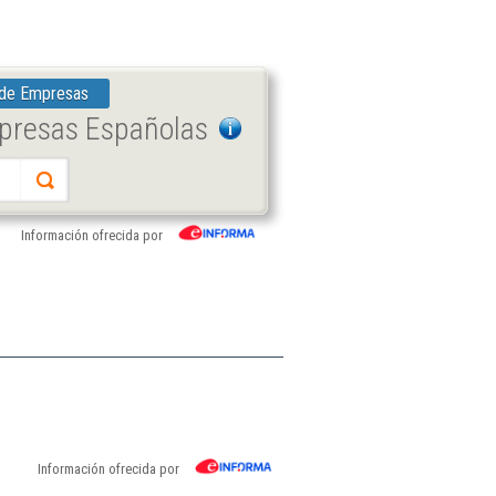
 de Empresas
mpresas Españolas
Información ofrecida por
Información ofrecida por