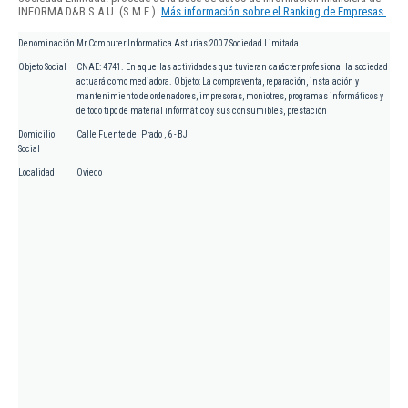
INFORMA D&B S.A.U. (S.M.E.).
Más información sobre el Ranking de Empresas.
Denominación
Mr Computer Informatica Asturias 2007 Sociedad Limitada.
Objeto Social
CNAE: 4741. En aquellas actividades que tuvieran carácter profesional la sociedad
actuará como mediadora. Objeto: La compraventa, reparación, instalación y
mantenimiento de ordenadores, impresoras, moniotres, programas informáticos y
de todo tipo de material informático y sus consumibles, prestación
Domicilio
Calle Fuente del Prado , 6 - BJ
Social
Localidad
Oviedo