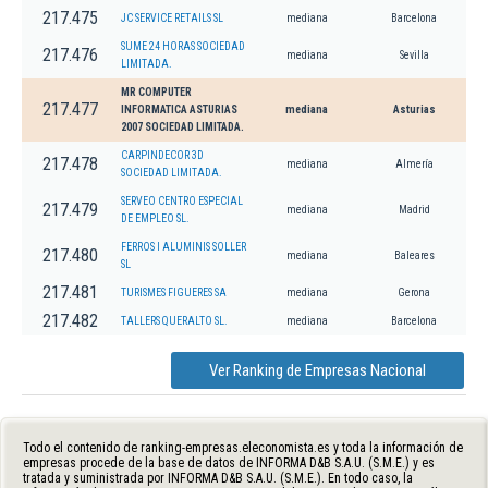
217.475
JC SERVICE RETAILS SL
mediana
Barcelona
SUME 24 HORAS SOCIEDAD
217.476
mediana
Sevilla
LIMITADA.
MR COMPUTER
217.477
INFORMATICA ASTURIAS
mediana
Asturias
2007 SOCIEDAD LIMITADA.
CARPINDECOR 3D
217.478
mediana
Almería
SOCIEDAD LIMITADA.
SERVEO CENTRO ESPECIAL
217.479
mediana
Madrid
DE EMPLEO SL.
FERROS I ALUMINIS SOLLER
217.480
mediana
Baleares
SL
217.481
TURISMES FIGUERES SA
mediana
Gerona
217.482
TALLERS QUERALTO SL.
mediana
Barcelona
Ver Ranking de Empresas Nacional
Todo el contenido de ranking-empresas.eleconomista.es y toda la información de
empresas procede de la base de datos de INFORMA D&B S.A.U. (S.M.E.) y es
tratada y suministrada por INFORMA D&B S.A.U. (S.M.E.). En todo caso, la