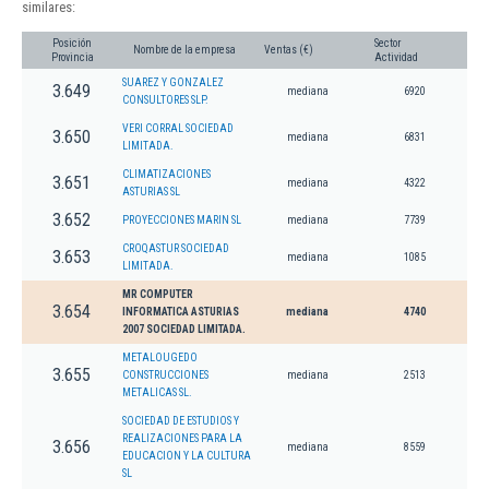
similares:
Posición
Sector
Nombre de la empresa
Ventas (€)
Provincia
Actividad
SUAREZ Y GONZALEZ
3.649
mediana
6920
CONSULTORES SLP.
VERI CORRAL SOCIEDAD
3.650
mediana
6831
LIMITADA.
CLIMATIZACIONES
3.651
mediana
4322
ASTURIAS SL
3.652
PROYECCIONES MARIN SL
mediana
7739
CROQASTUR SOCIEDAD
3.653
mediana
1085
LIMITADA.
MR COMPUTER
3.654
INFORMATICA ASTURIAS
mediana
4740
2007 SOCIEDAD LIMITADA.
METALOUGEDO
3.655
CONSTRUCCIONES
mediana
2513
METALICAS SL.
SOCIEDAD DE ESTUDIOS Y
REALIZACIONES PARA LA
3.656
mediana
8559
EDUCACION Y LA CULTURA
SL