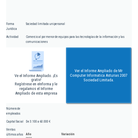
Forma
Sociedad limitada unipersonal
Jurídica
Actividad
Comercio al por menor de equipos para las tecnologías de la información y las
comunicaciones
Ver el Informe Ampliado de Mr
Computer Informatica Asturias 2007
Ve el Informe Ampliado. ¡Es
gratis!
Sociedad Limitada.
Regístrese en eInforma y le
regalamos el Informe
Ampliado de esta empresa
Número de
empleados
Capital Social
De 3.100 a 60.000 €
Ventas
Año
Variación
últimos años