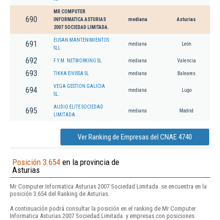
MR COMPUTER
690
INFORMATICA ASTURIAS
mediana
Asturias
2007 SOCIEDAD LIMITADA.
EUSAN MANTENIMIENTOS
691
mediana
León
SLL
692
F.Y.M. NETWORKING SL
mediana
Valencia
693
TIKKA EIVISSA SL
mediana
Baleares
VEGA GESTION GALICIA
694
mediana
Lugo
SL.
AUDIO ELITE SOCIEDAD
695
mediana
Madrid
LIMITADA.
Ver Ranking de Empresas del CNAE 4740
Posición 3.654
en la provincia de
Asturias
Mr Computer Informatica Asturias 2007 Sociedad Limitada. se encuentra en la
posición 3.654 del Ranking de Asturias.
A continuación podrá consultar la posición en el ranking de Mr Computer
Informatica Asturias 2007 Sociedad Limitada. y empresas con posiciones