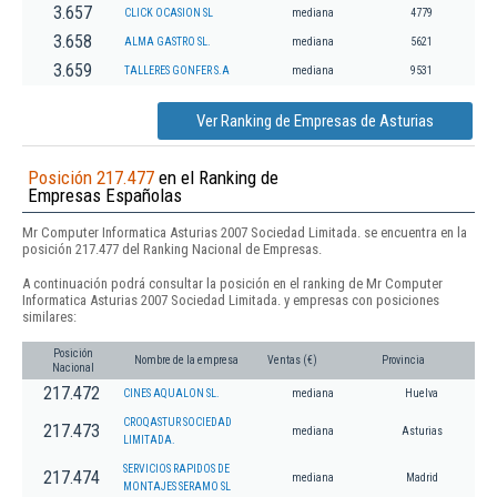
3.657
CLICK OCASION SL
mediana
4779
3.658
ALMA GASTRO SL.
mediana
5621
3.659
TALLERES GONFER S.A
mediana
9531
Ver Ranking de Empresas de Asturias
Posición 217.477
en el Ranking de
Empresas Españolas
Mr Computer Informatica Asturias 2007 Sociedad Limitada. se encuentra en la
posición 217.477 del Ranking Nacional de Empresas.
A continuación podrá consultar la posición en el ranking de Mr Computer
Informatica Asturias 2007 Sociedad Limitada. y empresas con posiciones
similares:
Posición
Nombre de la empresa
Ventas (€)
Provincia
Nacional
217.472
CINES AQUALON SL.
mediana
Huelva
CROQASTUR SOCIEDAD
217.473
mediana
Asturias
LIMITADA.
SERVICIOS RAPIDOS DE
217.474
mediana
Madrid
MONTAJES SERAMO SL