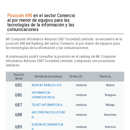
Posición 690
en el sector Comercio
al por menor de equipos para las
tecnologías de la información y las
comunicaciones
Mr Computer Informatica Asturias 2007 Sociedad Limitada. se encuentra en la
posición 690 del Ranking del sector Comercio al por menor de equipos para
las tecnologías de la información y las comunicaciones.
A continuación podrá consultar la posición en el ranking de Mr Computer
Informatica Asturias 2007 Sociedad Limitada. y empresas con posiciones
similares:
Posición
Nombre de la empresa
Ventas (€)
Provincia
Sector
685
MUSICAL BARQUILLO SL
mediana
Madrid
INFORMATICA I
686
mediana
Tarragona
OFIMATICA CRC SL
687
TELNET INFORMATICA SL
mediana
Málaga
NEO PRINTING SOLUTIONS
688
mediana
Barcelona
SL
EUROPA DE CIBERNETICA
689
mediana
Valencia
SL