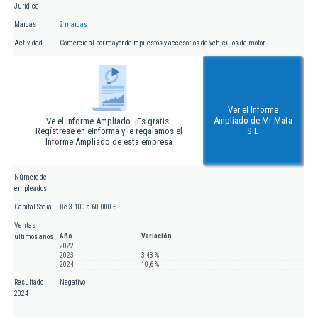
Jurídica
Marcas
2 marcas
Actividad
Comercio al por mayor de repuestos y accesorios de vehículos de motor
Ver el Informe
Ampliado de Mr Mata
Ve el Informe Ampliado. ¡Es gratis!
Regístrese en eInforma y le regalamos el
S L
Informe Ampliado de esta empresa
Número de
empleados
Capital Social
De 3.100 a 60.000 €
Ventas
Año
Variación
últimos años
2022
2023
3,43 %
2024
10,6 %
Resultado
Negativo
2024