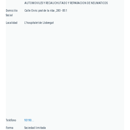
AUTOMOVILES Y RECAUCHUTADO Y REPARACION DE NEUMATICOS
Domicilio
Calle Enric prat de la riba , 283 - BS 1
Social
Localidad
L'hospitalet de Llobregat
Teléfono
93190...
Forma
Sociedad limitada