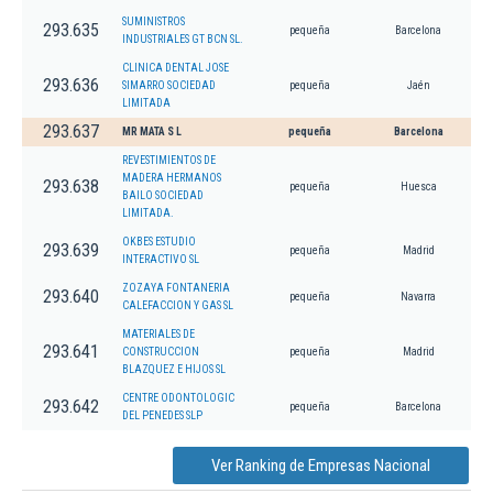
SUMINISTROS
293.635
pequeña
Barcelona
INDUSTRIALES GT BCN SL.
CLINICA DENTAL JOSE
293.636
SIMARRO SOCIEDAD
pequeña
Jaén
LIMITADA
293.637
MR MATA S L
pequeña
Barcelona
REVESTIMIENTOS DE
MADERA HERMANOS
293.638
pequeña
Huesca
BAILO SOCIEDAD
LIMITADA.
OKBES ESTUDIO
293.639
pequeña
Madrid
INTERACTIVO SL
ZOZAYA FONTANERIA
293.640
pequeña
Navarra
CALEFACCION Y GAS SL
MATERIALES DE
293.641
CONSTRUCCION
pequeña
Madrid
BLAZQUEZ E HIJOS SL
CENTRE ODONTOLOGIC
293.642
pequeña
Barcelona
DEL PENEDES SLP
Ver Ranking de Empresas Nacional