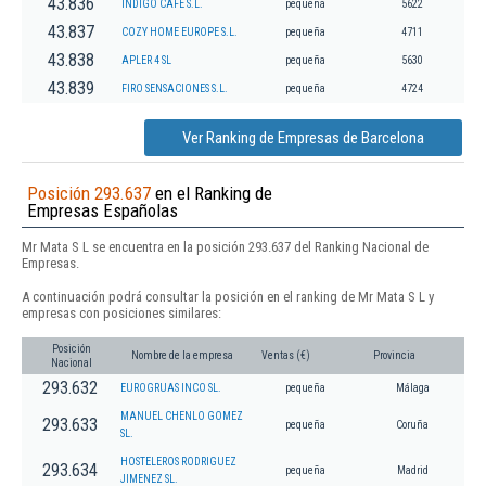
43.836
INDIGO CAFE S.L.
pequeña
5622
43.837
COZY HOME EUROPE S.L.
pequeña
4711
43.838
APLER 4 SL
pequeña
5630
43.839
FIRO SENSACIONES S.L.
pequeña
4724
Ver Ranking de Empresas de Barcelona
Posición 293.637
en el Ranking de
Empresas Españolas
Mr Mata S L se encuentra en la posición 293.637 del Ranking Nacional de
Empresas.
A continuación podrá consultar la posición en el ranking de Mr Mata S L y
empresas con posiciones similares:
Posición
Nombre de la empresa
Ventas (€)
Provincia
Nacional
293.632
EUROGRUAS INCO SL.
pequeña
Málaga
MANUEL CHENLO GOMEZ
293.633
pequeña
Coruña
SL.
HOSTELEROS RODRIGUEZ
293.634
pequeña
Madrid
JIMENEZ SL.