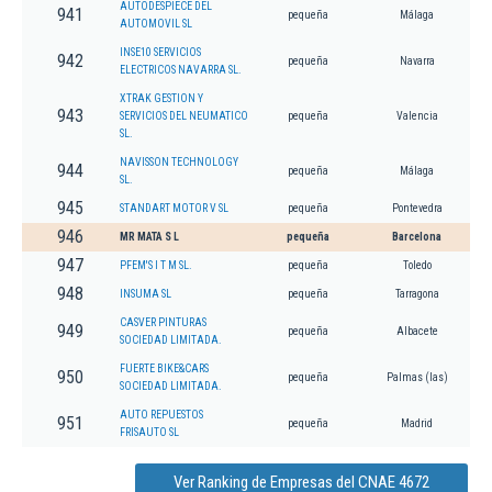
AUTODESPIECE DEL
941
pequeña
Málaga
AUTOMOVIL SL
INSE10 SERVICIOS
942
pequeña
Navarra
ELECTRICOS NAVARRA SL.
XTRAK GESTION Y
943
SERVICIOS DEL NEUMATICO
pequeña
Valencia
SL.
NAVISSON TECHNOLOGY
944
pequeña
Málaga
SL.
945
STANDART MOTOR V SL
pequeña
Pontevedra
946
MR MATA S L
pequeña
Barcelona
947
PFEM'S I T M SL.
pequeña
Toledo
948
INSUMA SL
pequeña
Tarragona
CASVER PINTURAS
949
pequeña
Albacete
SOCIEDAD LIMITADA.
FUERTE BIKE&CARS
950
pequeña
Palmas (las)
SOCIEDAD LIMITADA.
AUTO REPUESTOS
951
pequeña
Madrid
FRISAUTO SL
Ver Ranking de Empresas del CNAE 4672