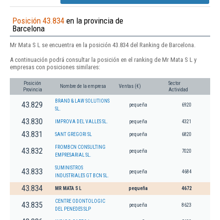
Posición 43.834
en la provincia de
Barcelona
Mr Mata S L se encuentra en la posición 43.834 del Ranking de Barcelona.
A continuación podrá consultar la posición en el ranking de Mr Mata S L y
empresas con posiciones similares:
Posición
Sector
Nombre de la empresa
Ventas (€)
Provincia
Actividad
BRAND & LAW SOLUTIONS
43.829
pequeña
6920
SL.
43.830
IMPROVA DEL VALLES SL.
pequeña
4321
43.831
SANT GREGORI SL
pequeña
6820
FROMBCN CONSULTING
43.832
pequeña
7020
EMPRESARIAL SL.
SUMINISTROS
43.833
pequeña
4684
INDUSTRIALES GT BCN SL.
43.834
MR MATA S L
pequeña
4672
CENTRE ODONTOLOGIC
43.835
pequeña
8623
DEL PENEDES SLP