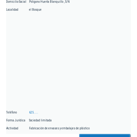
Domicilio Social
Poligono Huerta Blanquillo , S/N
Localidad
el Bosque
Teléfono
625.....
Forma Jurídica
Sociedad limitada
Actividad
Fabricación de envases y embalajes de plástico