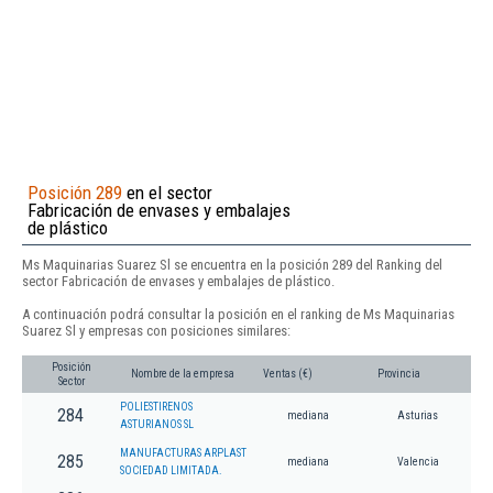
Posición 289
en el sector
Fabricación de envases y embalajes
de plástico
Ms Maquinarias Suarez Sl se encuentra en la posición 289 del Ranking del
sector Fabricación de envases y embalajes de plástico.
A continuación podrá consultar la posición en el ranking de Ms Maquinarias
Suarez Sl y empresas con posiciones similares:
Posición
Nombre de la empresa
Ventas (€)
Provincia
Sector
POLIESTIRENOS
284
mediana
Asturias
ASTURIANOS SL
MANUFACTURAS ARPLAST
285
mediana
Valencia
SOCIEDAD LIMITADA.