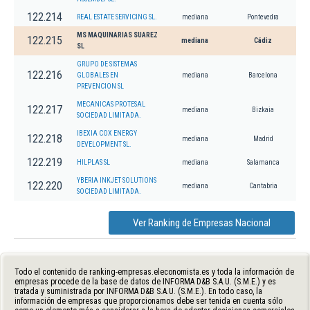
122.214
REAL ESTATE SERVICING SL.
mediana
Pontevedra
MS MAQUINARIAS SUAREZ
122.215
mediana
Cádiz
SL
GRUPO DE SISTEMAS
122.216
GLOBALES EN
mediana
Barcelona
PREVENCION SL
MECANICAS PROTESAL
122.217
mediana
Bizkaia
SOCIEDAD LIMITADA.
IBEXIA COX ENERGY
122.218
mediana
Madrid
DEVELOPMENT SL.
122.219
HILPLAS SL
mediana
Salamanca
YBERIA INKJET SOLUTIONS
122.220
mediana
Cantabria
SOCIEDAD LIMITADA.
Ver Ranking de Empresas Nacional
Todo el contenido de ranking-empresas.eleconomista.es y toda la información de
empresas procede de la base de datos de INFORMA D&B S.A.U. (S.M.E.) y es
tratada y suministrada por INFORMA D&B S.A.U. (S.M.E.). En todo caso, la
información de empresas que proporcionamos debe ser tenida en cuenta sólo