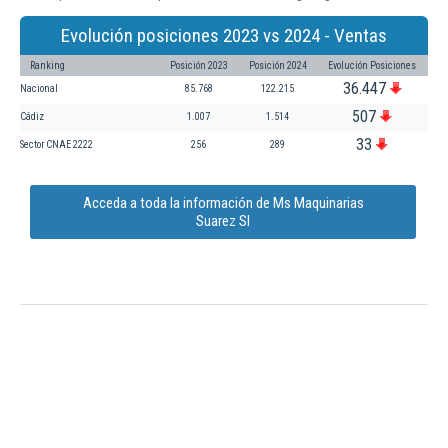
Evolución posiciones 2023 vs 2024 - Ventas
Ranking
Posición 2023
Posición 2024
Evolución Posiciones
36.447
Nacional
85.768
122.215
507
Cádiz
1.007
1.514
33
Sector CNAE 2222
256
289
Acceda a toda la información de Ms Maquinarias
Suarez Sl