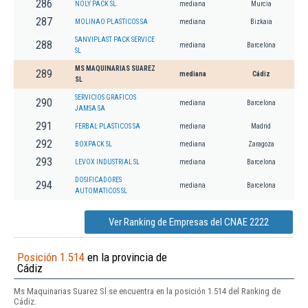
286
NOLY PACK SL.
mediana
Murcia
287
MOLINAO PLASTICOS SA
mediana
Bizkaia
SANVIPLAST PACK SERVICE
288
mediana
Barcelona
SL
MS MAQUINARIAS SUAREZ
289
mediana
Cádiz
SL
SERVICIOS GRAFICOS
290
mediana
Barcelona
JAMSA SA
291
FERBAL PLASTICOS SA
mediana
Madrid
292
BOXPACK SL
mediana
Zaragoza
293
LEVOX INDUSTRIAL SL
mediana
Barcelona
DOSIFICADORES
294
mediana
Barcelona
AUTOMATICOS SL
Ver Ranking de Empresas del CNAE 2222
Posición 1.514
en la provincia de
Cádiz
Ms Maquinarias Suarez Sl se encuentra en la posición 1.514 del Ranking de
Cádiz.