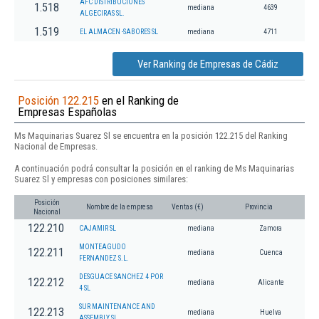
AFC DISTRIBUCIONES
1.518
mediana
4639
ALGECIRAS SL.
1.519
EL ALMACEN -SABORES SL
mediana
4711
Ver Ranking de Empresas de Cádiz
Posición 122.215
en el Ranking de
Empresas Españolas
Ms Maquinarias Suarez Sl se encuentra en la posición 122.215 del Ranking
Nacional de Empresas.
A continuación podrá consultar la posición en el ranking de Ms Maquinarias
Suarez Sl y empresas con posiciones similares:
Posición
Nombre de la empresa
Ventas (€)
Provincia
Nacional
122.210
CAJAMIR SL
mediana
Zamora
MONTEAGUDO
122.211
mediana
Cuenca
FERNANDEZ S.L.
DESGUACE SANCHEZ 4 POR
122.212
mediana
Alicante
4 SL
SUR MAINTENANCE AND
122.213
mediana
Huelva
ASSEMBLY SL.