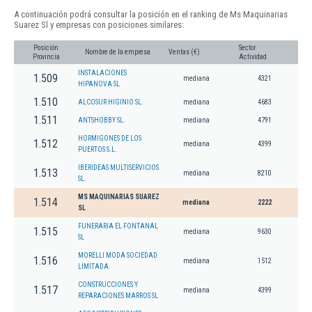
A continuación podrá consultar la posición en el ranking de Ms Maquinarias
Suarez Sl y empresas con posiciones similares:
Posición
Sector
Nombre de la empresa
Ventas (€)
Provincia
Actividad
INSTALACIONES
1.509
mediana
4321
HIPANOVA SL
1.510
ALCOSUR HIGINIO SL.
mediana
4683
1.511
ANTSHOBBY SL.
mediana
4791
HORMIGONES DE LOS
1.512
mediana
4399
PUERTOS S.L.
IBERIDEAS MULTISERVICIOS
1.513
mediana
8210
SL.
MS MAQUINARIAS SUAREZ
1.514
mediana
2222
SL
FUNERARIA EL FONTANAL
1.515
mediana
9630
SL
MORELLI MODA SOCIEDAD
1.516
mediana
1512
LIMITADA.
CONSTRUCCIONES Y
1.517
mediana
4399
REPARACIONES MARROS SL