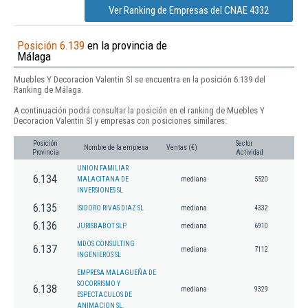
Ver Ranking de Empresas del CNAE 4332
Posición 6.139
en la provincia de
Málaga
Muebles Y Decoracion Valentin Sl se encuentra en la posición 6.139 del
Ranking de Málaga.
A continuación podrá consultar la posición en el ranking de Muebles Y
Decoracion Valentin Sl y empresas con posiciones similares:
Posición
Sector
Nombre de la empresa
Ventas (€)
Provincia
Actividad
UNION FAMILIAR
6.134
MALACITANA DE
mediana
5520
INVERSIONES SL
6.135
ISIDORO RIVAS DIAZ SL
mediana
4332
6.136
JURISBABOT SLP.
mediana
6910
MDOS CONSULTING
6.137
mediana
7112
INGENIEROS SL
EMPRESA MALAGUEÑA DE
SOCORRISMO Y
6.138
mediana
9329
ESPECTACULOS DE
ANIMACION SL.