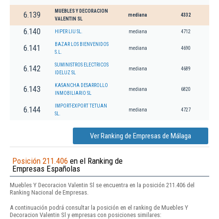
MUEBLES Y DECORACION
6.139
mediana
4332
VALENTIN SL
6.140
HIPER LIU SL.
mediana
4712
BAZAR LOS BIENVENIDOS
6.141
mediana
4690
S.L.
SUMINISTROS ELECTRICOS
6.142
mediana
4689
IDELUZ SL
KASANCHA DESARROLLO
6.143
mediana
6820
INMOBILIARIO SL
IMPORT-EXPORT TETUAN
6.144
mediana
4727
SL.
Ver Ranking de Empresas de Málaga
Posición 211.406
en el Ranking de
Empresas Españolas
Muebles Y Decoracion Valentin Sl se encuentra en la posición 211.406 del
Ranking Nacional de Empresas.
A continuación podrá consultar la posición en el ranking de Muebles Y
Decoracion Valentin Sl y empresas con posiciones similares: