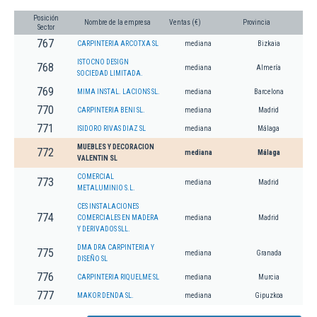
Posición
Nombre de la empresa
Ventas (€)
Provincia
Sector
767
CARPINTERIA ARCOTXA SL
mediana
Bizkaia
ISTOCNO DESIGN
768
mediana
Almería
SOCIEDAD LIMITADA.
769
MIMA INSTAL. LACIONS SL.
mediana
Barcelona
770
CARPINTERIA BENI SL.
mediana
Madrid
771
ISIDORO RIVAS DIAZ SL
mediana
Málaga
MUEBLES Y DECORACION
772
mediana
Málaga
VALENTIN SL
COMERCIAL
773
mediana
Madrid
METALUMINIO S.L.
CES INSTALACIONES
774
COMERCIALES EN MADERA
mediana
Madrid
Y DERIVADOS SLL.
DMA DRA CARPINTERIA Y
775
mediana
Granada
DISEÑO SL
776
CARPINTERIA RIQUELME SL
mediana
Murcia
777
MAKOR DENDA SL.
mediana
Gipuzkoa