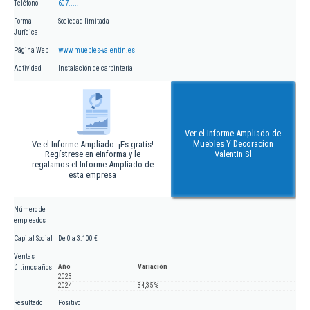
Teléfono
607.....
Forma
Sociedad limitada
Jurídica
Página Web
www.muebles-valentin.es
Actividad
Instalación de carpintería
Ver el Informe Ampliado de
Muebles Y Decoracion
Ve el Informe Ampliado. ¡Es gratis!
Regístrese en eInforma y le
Valentin Sl
regalamos el Informe Ampliado de
esta empresa
Número de
empleados
Capital Social
De 0 a 3.100 €
Ventas
Año
Variación
últimos años
2023
2024
34,35 %
Resultado
Positivo