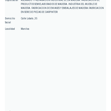
Objeto Social
ASERRADO Y PREPARACION INDUSTRIAL DE LA MADERA. FABRICACION DE
PRODUCTOS SEMIELABORADOS DE MADERA. INDUSTRIA DEL MUEBLE DE
MADERA. FABRICACION DE ENVASES Y EMBALAJES DE MADERA.FABRICACION
EN SERIE DE PIEZAS DE CARPINTERI
Domicilio
Calle Lobato , 35
Social
Localidad
Manilva