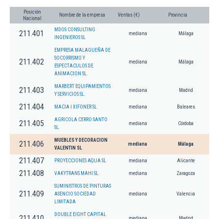
Posición
Nombre de la empresa
Ventas (€)
Provincia
Nacional
MDOS CONSULTING
211.401
mediana
Málaga
INGENIEROS SL
EMPRESA MALAGUEÑA DE
SOCORRISMO Y
211.402
mediana
Málaga
ESPECTACULOS DE
ANIMACION SL.
MARBERT EQUIPAMIENTOS
211.403
mediana
Madrid
Y SERVICIOS SL.
211.404
MACIA I XIFONER SL
mediana
Baleares
AGRICOLA CERRO SANTO
211.405
mediana
Córdoba
SL.
MUEBLES Y DECORACION
211.406
mediana
Málaga
VALENTIN SL
211.407
PROYECCIONES AQUA SL
mediana
Alicante
211.408
VAKYTRANS MAHI SL.
mediana
Zaragoza
SUMINISTROS DE PINTURAS
211.409
ASENCIO SOCIEDAD
mediana
Valencia
LIMITADA
DOUBLE EIGHT CAPITAL
211.410
mediana
Madrid