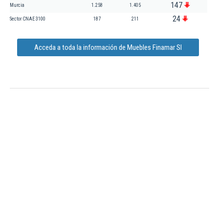
147
Murcia
1.258
1.405
24
Sector CNAE 3100
187
211
Acceda a toda la información de Muebles Finamar Sl