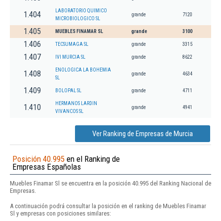
LABORATORIO QUIMICO
1.404
grande
7120
MICROBIOLOGICO SL
1.405
MUEBLES FINAMAR SL
grande
3100
1.406
TECSUMAGA SL
grande
3315
1.407
IVI MURCIA SL
grande
8622
ENOLOGICA LA BOHEMIA
1.408
grande
4634
SL
1.409
BOLOPAL SL
grande
4711
HERMANOS LARDIN
1.410
grande
4941
VIVANCOS SL
Ver Ranking de Empresas de Murcia
Posición 40.995
en el Ranking de
Empresas Españolas
Muebles Finamar Sl se encuentra en la posición 40.995 del Ranking Nacional de
Empresas.
A continuación podrá consultar la posición en el ranking de Muebles Finamar
Sl y empresas con posiciones similares: