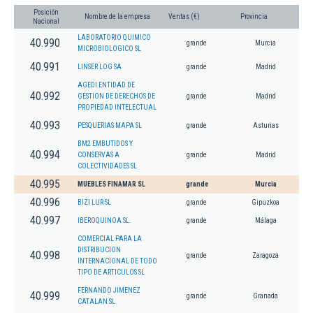
Posición
Nombre de la empresa
Ventas (€)
Provincia
Nacional
LABORATORIO QUIMICO
40.990
grande
Murcia
MICROBIOLOGICO SL
40.991
LINSER LOG SA
grande
Madrid
AGEDI ENTIDAD DE
40.992
GESTION DE DERECHOS DE
grande
Madrid
PROPIEDAD INTELECTUAL
40.993
PESQUERIAS MAPA SL
grande
Asturias
BM2 EMBUTIDOS Y
40.994
CONSERVAS A
grande
Madrid
COLECTIVIDADES SL
40.995
MUEBLES FINAMAR SL
grande
Murcia
40.996
BIZI LUR SL
grande
Gipuzkoa
40.997
IBEROQUINOA SL.
grande
Málaga
COMERCIAL PARA LA
DISTRIBUCION
40.998
grande
Zaragoza
INTERNACIONAL DE TODO
TIPO DE ARTICULOS SL
FERNANDO JIMENEZ
40.999
grande
Granada
CATALAN SL