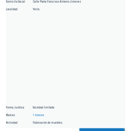
Domicilio Social
Calle Poeta Francisco Antonio Jimenez
Localidad
Yecla
Forma Jurídica
Sociedad limitada
Marcas
1 marcas
Actividad
Fabricación de muebles