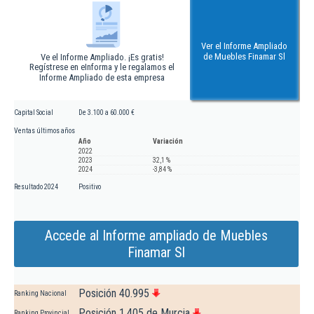
Ver el Informe Ampliado
de Muebles Finamar Sl
Ve el Informe Ampliado. ¡Es gratis!
Regístrese en eInforma y le regalamos el
Informe Ampliado de esta empresa
Capital Social
De 3.100 a 60.000 €
Ventas últimos años
Año
Variación
2022
2023
32,1 %
2024
-3,84 %
Resultado 2024
Positivo
Accede al Informe ampliado de Muebles
Finamar Sl
Posición 40.995
Ranking Nacional
Posición 1.405 de Murcia
Ranking Provincial