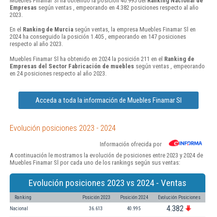
Muebles Finamar Sl ha obtenido la posición 40.995 del
Ranking Nacional de
Empresas
según ventas , empeorando en 4.382 posiciones respecto al año
2023.
En el
Ranking de Murcia
según ventas, la empresa Muebles Finamar Sl en
2024 ha conseguido la posición 1.405 , empeorando en 147 posiciones
respecto al año 2023.
Muebles Finamar Sl ha obtenido en 2024 la posición 211 en el
Ranking de
Empresas del Sector Fabricación de muebles
según ventas , empeorando
en 24 posiciones respecto al año 2023.
Acceda a toda la información de Muebles Finamar Sl
Evolución posiciones 2023 - 2024
Información ofrecida por
A continuación le mostramos la evolución de posiciones entre 2023 y 2024 de
Muebles Finamar Sl por cada uno de los rankings según sus ventas:
Evolución posiciones 2023 vs 2024 - Ventas
Ranking
Posición 2023
Posición 2024
Evolución Posiciones
4.382
Nacional
36.613
40.995