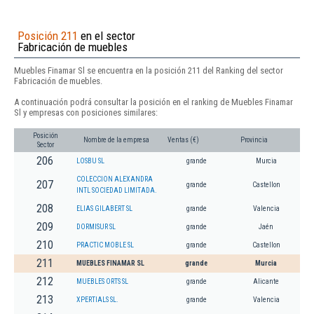
Posición 211
en el sector
Fabricación de muebles
Muebles Finamar Sl se encuentra en la posición 211 del Ranking del sector
Fabricación de muebles.
A continuación podrá consultar la posición en el ranking de Muebles Finamar
Sl y empresas con posiciones similares:
Posición
Nombre de la empresa
Ventas (€)
Provincia
Sector
206
LOSBU SL
grande
Murcia
COLECCION ALEXANDRA
207
grande
Castellon
INTL SOCIEDAD LIMITADA.
208
ELIAS GILABERT SL
grande
Valencia
209
DORMISUR SL
grande
Jaén
210
PRACTIC MOBLE SL
grande
Castellon
211
MUEBLES FINAMAR SL
grande
Murcia
212
MUEBLES ORTS SL
grande
Alicante
213
XPERTIALS SL.
grande
Valencia