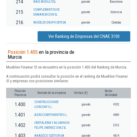
214
BAIX MODUL'S SL
grande
Barcelona
COMPLEMENTOS DE
215
grande
Valencia
ENMARCACION SL
216
MUEBLES GRUPO SEYS SA
grande
Córdoba
Ver Ranking de Empresas del CNAE 3100
Posición 1.405
en la provincia de
Murcia
Muebles Finamar Sl se encuentra en la posición 1.405 del Ranking de Murcia.
A continuación podrá consultar la posición en el ranking de Muebles Finamar
Sl y empresas con posiciones similares:
Posición
Sector
Nombre de la empresa
Ventas (€)
Provincia
Actividad
CONSTRUCCIONES
1.400
grande
4102
UORCONF S.L.
1.401
AGROCOMPONENTES S.L.
grande
4690
CRISTALERIA Y ALUMINIOS
1.402
grande
2512
FELIPE JIMENEZ DIAZ SL
1.403
ANADECO GESTION SA
grande
4614