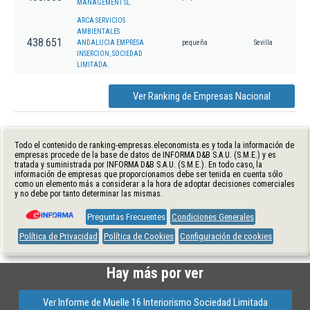
MANAGEMENT SL.
ARCA SERVICIOS
AMBIENTALES
438.651
ANDALUCIA EMPRESA
pequeña
Sevilla
INSERCION, SOCIEDAD
LIMITADA.
Ver Ranking de Empresas Nacional
Todo el contenido de ranking-empresas.eleconomista.es y toda la información de
empresas procede de la base de datos de INFORMA D&B S.A.U. (S.M.E.) y es
tratada y suministrada por INFORMA D&B S.A.U. (S.M.E.). En todo caso, la
información de empresas que proporcionamos debe ser tenida en cuenta sólo
como un elemento más a considerar a la hora de adoptar decisiones comerciales
y no debe por tanto determinar las mismas.
Preguntas Frecuentes
Condiciones Generales
Política de Privacidad
Política de Cookies
Configuración de cookies
Hay más por ver
Ver Informe de Muelle 16 Interiorismo Sociedad Limitada