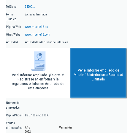
Teléfono
94207...
Forma
Sociedad limitada
Jurídica
Página Web
www.muelle16.es
Otras Webs
www.muelle16.com
Actividad
Actividades de diseño de interiores
Ver el Informe Ampliado de
Muelle 16 Interiorismo Sociedad
Ve el Informe Ampliado. ¡Es gratis!
Regístrese en eInforma y le
Limitada
regalamos el Informe Ampliado de
esta empresa
Número de
empleados
Capital Social
De 3.100 a 60.000 €
Ventas
Año
Variación
últimos años
2022