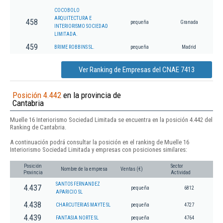
COCOBOLO
ARQUITECTURA E
458
pequeña
Granada
INTERIORISMO SOCIEDAD
LIMITADA.
459
BRIME ROBBINS SL.
pequeña
Madrid
Ver Ranking de Empresas del CNAE 7413
Posición 4.442
en la provincia de
Cantabria
Muelle 16 Interiorismo Sociedad Limitada se encuentra en la posición 4.442 del
Ranking de Cantabria.
A continuación podrá consultar la posición en el ranking de Muelle 16
Interiorismo Sociedad Limitada y empresas con posiciones similares:
Posición
Sector
Nombre de la empresa
Ventas (€)
Provincia
Actividad
SANTOS FERNANDEZ
4.437
pequeña
6812
APARICIO SL
4.438
CHARCUTERIAS MAYTE SL
pequeña
4727
4.439
FANTASIA NORTE SL
pequeña
4764