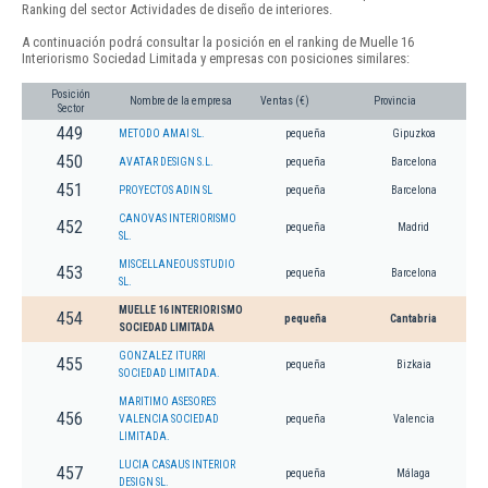
Ranking del sector Actividades de diseño de interiores.
A continuación podrá consultar la posición en el ranking de Muelle 16
Interiorismo Sociedad Limitada y empresas con posiciones similares:
Posición
Nombre de la empresa
Ventas (€)
Provincia
Sector
449
METODO AMAI SL.
pequeña
Gipuzkoa
450
AVATAR DESIGN S.L.
pequeña
Barcelona
451
PROYECTOS ADIN SL
pequeña
Barcelona
CANOVAS INTERIORISMO
452
pequeña
Madrid
SL.
MISCELLANEOUS STUDIO
453
pequeña
Barcelona
SL.
MUELLE 16 INTERIORISMO
454
pequeña
Cantabria
SOCIEDAD LIMITADA
GONZALEZ ITURRI
455
pequeña
Bizkaia
SOCIEDAD LIMITADA.
MARITIMO ASESORES
456
VALENCIA SOCIEDAD
pequeña
Valencia
LIMITADA.
LUCIA CASAUS INTERIOR
457
pequeña
Málaga
DESIGN SL.