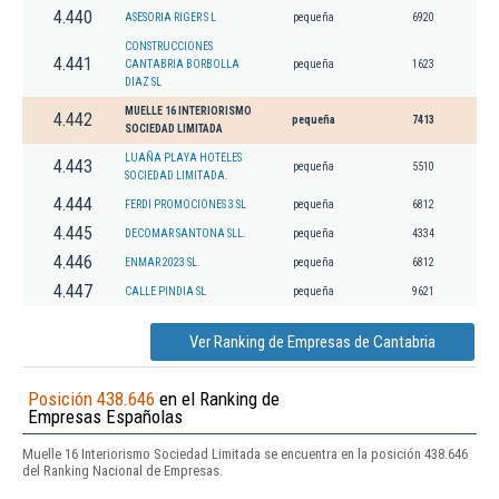
4.440
ASESORIA RIGER S L
pequeña
6920
CONSTRUCCIONES
4.441
CANTABRIA BORBOLLA
pequeña
1623
DIAZ SL
MUELLE 16 INTERIORISMO
4.442
pequeña
7413
SOCIEDAD LIMITADA
LUAÑA PLAYA HOTELES
4.443
pequeña
5510
SOCIEDAD LIMITADA.
4.444
FERDI PROMOCIONES 3 SL
pequeña
6812
4.445
DECOMAR SANTONA SLL.
pequeña
4334
4.446
ENMAR 2023 SL.
pequeña
6812
4.447
CALLE PINDIA SL
pequeña
9621
Ver Ranking de Empresas de Cantabria
Posición 438.646
en el Ranking de
Empresas Españolas
Muelle 16 Interiorismo Sociedad Limitada se encuentra en la posición 438.646
del Ranking Nacional de Empresas.