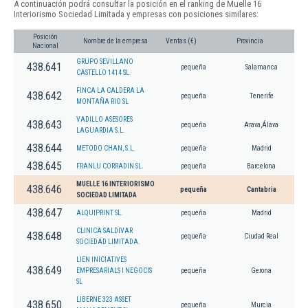
A continuación podrá consultar la posición en el ranking de Muelle 16
Interiorismo Sociedad Limitada y empresas con posiciones similares:
Posición
Nombre de la empresa
Ventas (€)
Provincia
Nacional
GRUPO SEVILLANO
438.641
pequeña
Salamanca
CASTELLO 1414 SL.
FINCA LA CALDERA LA
438.642
pequeña
Tenerife
MONTAÑA RIO SL
VADILLO ASESORES
438.643
pequeña
Arava,Álava
LAGUARDIA S.L.
438.644
METODO CHAN, S.L.
pequeña
Madrid
438.645
FRANLU CORRADIN SL.
pequeña
Barcelona
MUELLE 16 INTERIORISMO
438.646
pequeña
Cantabria
SOCIEDAD LIMITADA
438.647
ALQUIPRINT SL.
pequeña
Madrid
CLINICA SALDIVAR
438.648
pequeña
Ciudad Real
SOCIEDAD LIMITADA.
LIEN INICIATIVES
438.649
EMPRESARIALS I NEGOCIS
pequeña
Gerona
SL
LIBERNE 323 ASSET
438.650
pequeña
Murcia