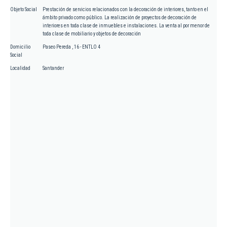
Objeto Social
Prestación de servicios relacionados con la decoración de interiores, tanto en el
ámbito privado como público. La realización de proyectos de decoración de
interiores en toda clase de inmuebles e instalaciones. La venta al por menor de
toda clase de mobiliario y objetos de decoración
Domicilio
Paseo Pereda , 16 - ENTLO 4
Social
Localidad
Santander