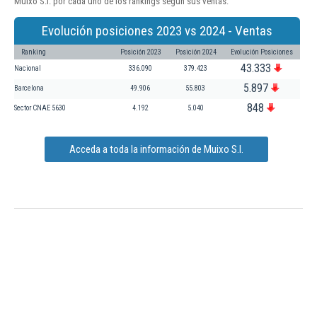
Muixo S.l. por cada uno de los rankings según sus ventas:
Evolución posiciones 2023 vs 2024 - Ventas
Ranking
Posición 2023
Posición 2024
Evolución Posiciones
43.333
Nacional
336.090
379.423
5.897
Barcelona
49.906
55.803
848
Sector CNAE 5630
4.192
5.040
Acceda a toda la información de Muixo S.l.