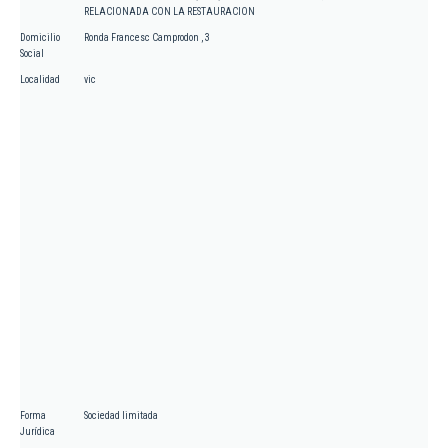
RELACIONADA CON LA RESTAURACION
Domicilio
Ronda Francesc Camprodon , 3
Social
Localidad
vic
Forma
Sociedad limitada
Jurídica