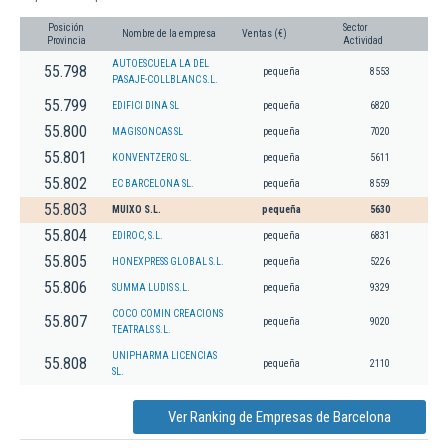
Posición
Sector
Nombre de la empresa
Ventas (€)
Provincia
Actividad
AUTOESCUELA LA DEL
55.798
pequeña
8553
PASAJE-COLLBLANC S.L.
55.799
EDIFICI DINA SL
pequeña
6820
55.800
MAGISONCAS SL
pequeña
7020
55.801
KONVENTZERO SL.
pequeña
5611
55.802
EC BARCELONA SL.
pequeña
8559
55.803
MUIXO S.L.
pequeña
5630
55.804
EDIROC, S.L.
pequeña
6831
55.805
HONEXPRESS GLOBAL S.L.
pequeña
5226
55.806
SUMMA LUDIS S.L.
pequeña
9329
COCO COMIN CREACIONS
55.807
pequeña
9020
TEATRALS S.L.
UNIPHARMA LICENCIAS
55.808
pequeña
2110
SL.
Ver Ranking de Empresas de Barcelona