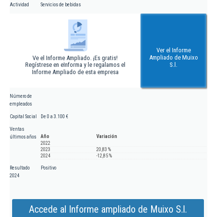
Actividad
Servicios de bebidas
Ver el Informe
Ampliado de Muixo
Ve el Informe Ampliado. ¡Es gratis!
Regístrese en eInforma y le regalamos el
S.l.
Informe Ampliado de esta empresa
Número de
empleados
Capital Social
De 0 a 3.100 €
Ventas
Año
Variación
últimos años
2022
2023
20,83 %
2024
-12,85 %
Resultado
Positivo
2024
Accede al Informe ampliado de Muixo S.l.