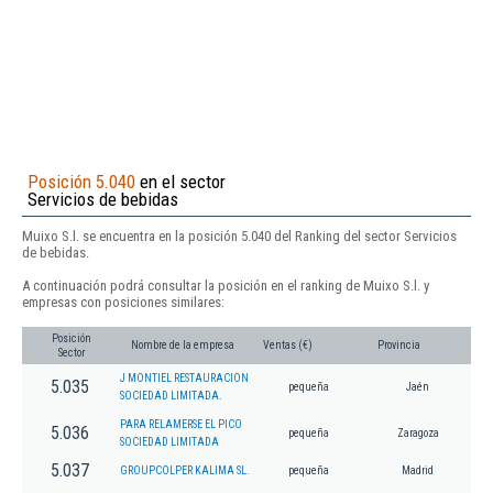
Posición 5.040
en el sector
Servicios de bebidas
Muixo S.l. se encuentra en la posición 5.040 del Ranking del sector Servicios
de bebidas.
A continuación podrá consultar la posición en el ranking de Muixo S.l. y
empresas con posiciones similares:
Posición
Nombre de la empresa
Ventas (€)
Provincia
Sector
J MONTIEL RESTAURACION
5.035
pequeña
Jaén
SOCIEDAD LIMITADA.
PARA RELAMERSE EL PICO
5.036
pequeña
Zaragoza
SOCIEDAD LIMITADA
5.037
GROUPCOLPER KALIMA SL.
pequeña
Madrid