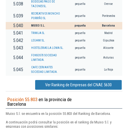
BODEGAS PAGO DE
5.038
pequeña
Orense
TAZONES SL.
RECREATIVOS MONCHO
5.039
pequeña
Pontevedra
PORRIÑO SL
5.040
MUIXO S.L.
pequeña
Barcelona
5.041
TRIMIJA SL
pequeña
Madrid
5.042
LEGAMI SL.
pequeña
Gipuzkoa
5.043
HOSTELERIAS LA LOMA SL.
pequeña
Alicante
FONSOS70 SOCIEDAD
5.044
pequeña
Asturias
LIMITADA.
CAFE CERVANTES
5.045
pequeña
La Rioja
SOCIEDAD LIMITADA.
Ver Ranking de Empresas del CNAE 5630
Posición 55.803
en la provincia de
Barcelona
Muixo S.l. se encuentra en la posición 55.803 del Ranking de Barcelona.
A continuación podrá consultar la posición en el ranking de Muixo S.l. y
empresas con posiciones similares: