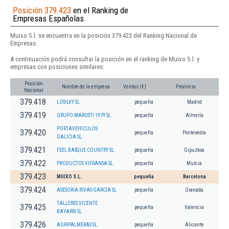
Posición 379.423
en el Ranking de
Empresas Españolas
Muixo S.l. se encuentra en la posición 379.423 del Ranking Nacional de
Empresas.
A continuación podrá consultar la posición en el ranking de Muixo S.l. y
empresas con posiciones similares:
Posición
Nombre de la empresa
Ventas (€)
Provincia
Nacional
379.418
LOSILVY SL
pequeña
Madrid
379.419
GRUPO MAROSTI 1979 SL.
pequeña
Almería
PORTAVEHICULOS
379.420
pequeña
Pontevedra
GALICIA SL.
379.421
FEEL BASQUE COUNTRY SL.
pequeña
Gipuzkoa
379.422
PRODUCTOS VIFRANSA SL.
pequeña
Murcia
379.423
MUIXO S.L.
pequeña
Barcelona
379.424
ASESORIA RIVAS-GARCIA SL
pequeña
Granada
TALLERES VICENTE
379.425
pequeña
Valencia
BAYARRI SL
379.426
AGRIPALMERAS SL
pequeña
Alicante