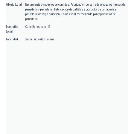
Objeto Social
Restaurantes y puestos de comidas. Fabricación de pan y de productos frescos de
panadería y pastelería. Fabricación de galletas y productos de panadería y
pastelería de larga duración. Comercio al por menor de pan y productos de
panadería..
Domicilio
Calle Benecharo , 19
Social
Localidad
Santa Lucia de Tirajana