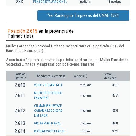
283
PRN 80 RESTAURACION SL.
mediana
Barcelona
Ver Ranking de Empresas del CNAE 4724
Posición 2.615
en la provincia de
Palmas (las)
Muller Panaderias Sociedad Limitada. se encuentra en la posición 2.615 del
Ranking de Palmas (las).
A continuación podrá consultar la posición en el ranking de Muller Panaderias
Sociedad Limitada. y empresas con posiciones similares:
Posición
Sector
Nombre de la empresa
Ventas (€)
Provincia
Actividad
2.610
VIDEO VIGILANCIA SL
mediana
4650
MUEBLES DE COCINA
2.611
mediana
4754
FAMARA SL
GILMAR REAL ESTATE
2.612
CANARIAS, SOCIEDAD
mediana
6832
LIMITADA.
2.613
GRUAS PEPE DIAZ SL
mediana
4941
2.614
RECREATIVOS 3 ISLAS SL
mediana
9329