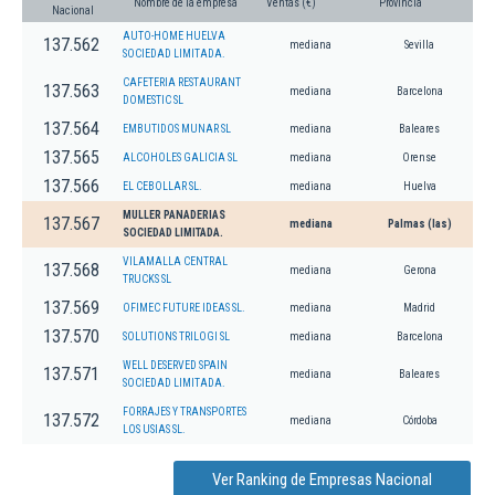
Nombre de la empresa
Ventas (€)
Provincia
Nacional
AUTO-HOME HUELVA
137.562
mediana
Sevilla
SOCIEDAD LIMITADA.
CAFETERIA RESTAURANT
137.563
mediana
Barcelona
DOMESTIC SL
137.564
EMBUTIDOS MUNAR SL
mediana
Baleares
137.565
ALCOHOLES GALICIA SL
mediana
Orense
137.566
EL CEBOLLAR SL.
mediana
Huelva
MULLER PANADERIAS
137.567
mediana
Palmas (las)
SOCIEDAD LIMITADA.
VILAMALLA CENTRAL
137.568
mediana
Gerona
TRUCKS SL
137.569
OFIMEC FUTURE IDEAS SL.
mediana
Madrid
137.570
SOLUTIONS TRILOGI SL
mediana
Barcelona
WELL DESERVED SPAIN
137.571
mediana
Baleares
SOCIEDAD LIMITADA.
FORRAJES Y TRANSPORTES
137.572
mediana
Córdoba
LOS USIAS SL.
Ver Ranking de Empresas Nacional