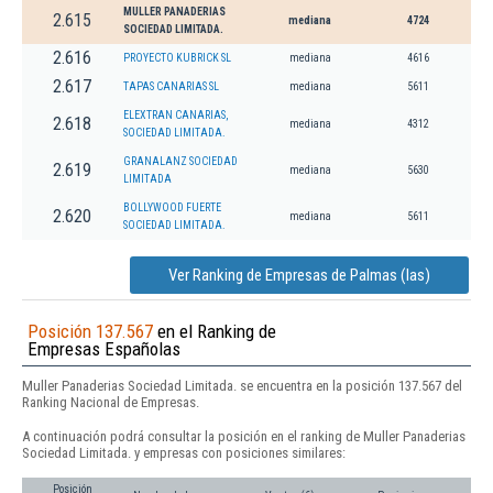
MULLER PANADERIAS
2.615
mediana
4724
SOCIEDAD LIMITADA.
2.616
PROYECTO KUBRICK SL
mediana
4616
2.617
TAPAS CANARIAS SL
mediana
5611
ELEXTRAN CANARIAS,
2.618
mediana
4312
SOCIEDAD LIMITADA.
GRANALANZ SOCIEDAD
2.619
mediana
5630
LIMITADA
BOLLYWOOD FUERTE
2.620
mediana
5611
SOCIEDAD LIMITADA.
Ver Ranking de Empresas de Palmas (las)
Posición 137.567
en el Ranking de
Empresas Españolas
Muller Panaderias Sociedad Limitada. se encuentra en la posición 137.567 del
Ranking Nacional de Empresas.
A continuación podrá consultar la posición en el ranking de Muller Panaderias
Sociedad Limitada. y empresas con posiciones similares:
Posición