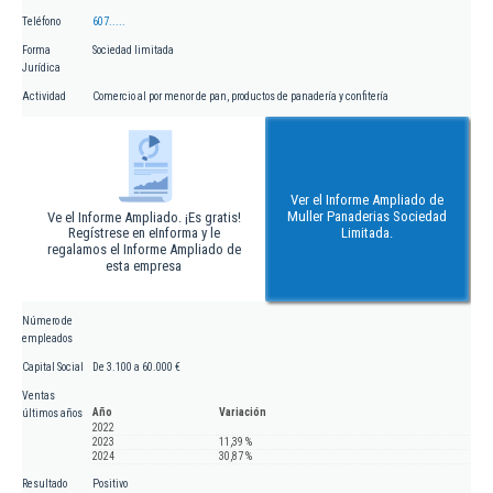
Teléfono
607.....
Forma
Sociedad limitada
Jurídica
Actividad
Comercio al por menor de pan, productos de panadería y confitería
Ver el Informe Ampliado de
Muller Panaderias Sociedad
Ve el Informe Ampliado. ¡Es gratis!
Regístrese en eInforma y le
Limitada.
regalamos el Informe Ampliado de
esta empresa
Número de
empleados
Capital Social
De 3.100 a 60.000 €
Ventas
Año
Variación
últimos años
2022
2023
11,39 %
2024
30,87 %
Resultado
Positivo