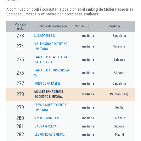
A continuación podrá consultar la posición en el ranking de Muller Panaderias
Sociedad Limitada. y empresas con posiciones similares:
Posición
Nombre de la empresa
Ventas (€)
Provincia
Sector
273
SUCAPA2016 SL.
mediana
Barcelona
VALENGINAC SOCIEDAD
274
mediana
Valencia
LIMITADA.
PANADERIA PASTELERIA
275
mediana
Baleares
BALLESTER SL
PANADERIA TORREGROSA
276
mediana
Alicante
SL
277
FORN DE PA RASI SL
mediana
Barcelona
MULLER PANADERIAS
278
mediana
Palmas (las)
SOCIEDAD LIMITADA.
FRESSIA SWEET, SOCIEDAD
279
mediana
Sevilla
LIMITADA.
280
V POLO MONTSE SL
mediana
Palencia
281
GALDARETXE SA
mediana
Bizkaia
282
LEBROS ROASTERIES SL.
mediana
Madrid