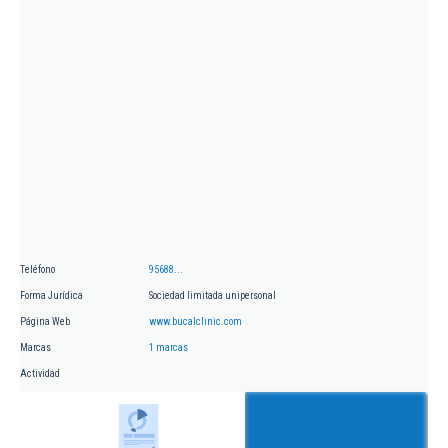
Teléfono
95688...
Forma Jurídica
Sociedad limitada unipersonal
Página Web
www.bucalclinic.com
Marcas
1 marcas
Actividad