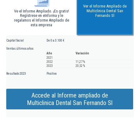
Ver el Informe Ampliado de
Multiclinica Dental San
Ve el Informe Ampliado. ¡Es gratis!
Regístrese en eInforma y le
Fernando Sl
regalamos el Informe Ampliado de
esta empresa
Capital Social
De 0 a 3.100 €
Ventas últimos años
Año
Variación
2021
2022
11,27 %
2023
20,52 %
Resultado 2023
Positivo
Accede al Informe ampliado de
Multiclinica Dental San Fernando Sl