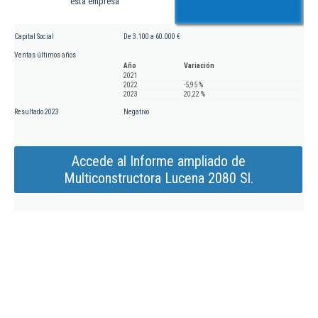
esta empresa
Capital Social
De 3.100 a 60.000 €
Ventas últimos años
Año
Variación
2021
2022
-5,95 %
2023
20,22 %
Resultado 2023
Negativo
Accede al Informe ampliado de
Multiconstructora Lucena 2080 Sl.