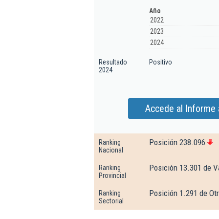
Año
2022
2023
2024
Resultado
Positivo
2024
Accede al Informe 
Posición 238.096
Ranking
Nacional
Posición 13.301 de V
Ranking
Provincial
Posición 1.291 de Otr
Ranking
Sectorial