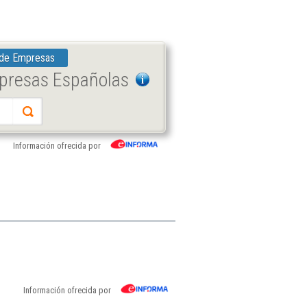
 de Empresas
mpresas Españolas
Información ofrecida por
Información ofrecida por