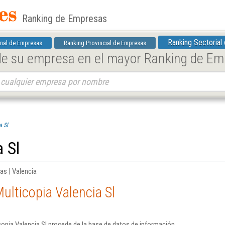
Ranking de Empresas
Ranking Sectorial
nal de Empresas
Ranking Provincial de Empresas
 de su empresa en el mayor Ranking de E
a Sl
 Sl
as | Valencia
ulticopia Valencia Sl
opia Valencia Sl procede de la base de datos de información