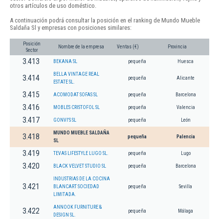
otros artículos de uso doméstico.
A continuación podrá consultar la posición en el ranking de Mundo Mueble
Saldaña Sl y empresas con posiciones similares:
Posición
Nombre de la empresa
Ventas (€)
Provincia
Sector
3.413
BEKANA SL
pequeña
Huesca
BELLA VINTAGE REAL
3.414
pequeña
Alicante
ESTATE SL.
3.415
ACOMODAT SOFAS SL
pequeña
Barcelona
3.416
MOBLES CRISTOFOL SL
pequeña
Valencia
3.417
GONVI'S SL
pequeña
León
MUNDO MUEBLE SALDAÑA
3.418
pequeña
Palencia
SL
3.419
TEVAS LIFESTYLE LUGO SL.
pequeña
Lugo
3.420
BLACK VELVET STUDIO SL
pequeña
Barcelona
INDUSTRIAS DE LA COCINA
3.421
BLANCART SOCIEDAD
pequeña
Sevilla
LIMITADA.
ANNOOK FURNITURE &
3.422
pequeña
Málaga
DESIGN SL.