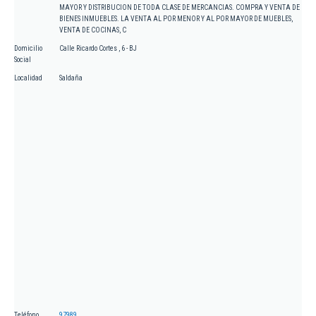
MAYOR Y DISTRIBUCION DE TODA CLASE DE MERCANCIAS. COMPRA Y VENTA DE
BIENES INMUEBLES. LA VENTA AL POR MENOR Y AL POR MAYOR DE MUEBLES,
VENTA DE COCINAS, C
Domicilio
Calle Ricardo Cortes , 6 - BJ
Social
Localidad
Saldaña
Teléfono
97989...