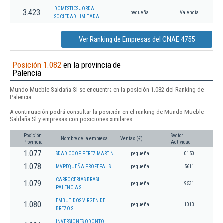
DOMESTICS JORDA
3.423
pequeña
Valencia
SOCIEDAD LIMITADA.
Ver Ranking de Empresas del CNAE 4755
Posición 1.082
en la provincia de
Palencia
Mundo Mueble Saldaña Sl se encuentra en la posición 1.082 del Ranking de
Palencia.
A continuación podrá consultar la posición en el ranking de Mundo Mueble
Saldaña Sl y empresas con posiciones similares:
Posición
Sector
Nombre de la empresa
Ventas (€)
Provincia
Actividad
1.077
SDAD COOP PEREZ MARTIN
pequeña
0150
1.078
MVPEQUEÑA PROFEPAL SL
pequeña
5611
CARROCERIAS BRASIL
1.079
pequeña
9531
PALENCIA SL
EMBUTIDOS VIRGEN DEL
1.080
pequeña
1013
BREZO SL
INVERSIONES ODONTO