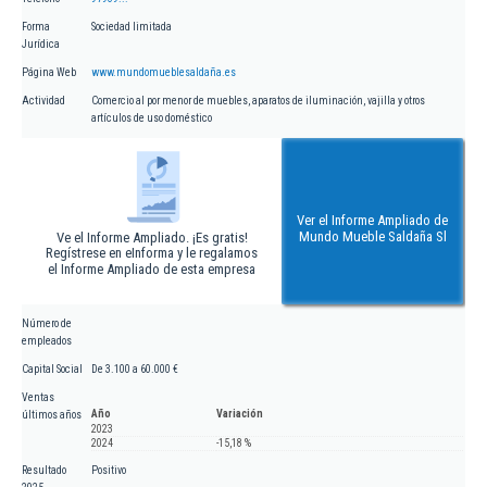
Forma
Sociedad limitada
Jurídica
Página Web
www.mundomueblesaldaña.es
Actividad
Comercio al por menor de muebles, aparatos de iluminación, vajilla y otros
artículos de uso doméstico
Ver el Informe Ampliado de
Mundo Mueble Saldaña Sl
Ve el Informe Ampliado. ¡Es gratis!
Regístrese en eInforma y le regalamos
el Informe Ampliado de esta empresa
Número de
empleados
Capital Social
De 3.100 a 60.000 €
Ventas
Año
Variación
últimos años
2023
2024
-15,18 %
Resultado
Positivo