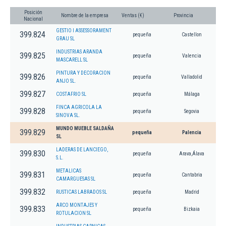
Posición
Nombre de la empresa
Ventas (€)
Provincia
Nacional
GESTIO I ASSESSORAMENT
399.824
pequeña
Castellon
GRAU SL
INDUSTRIAS ARANDA
399.825
pequeña
Valencia
MASCARELL SL
PINTURA Y DECORACION
399.826
pequeña
Valladolid
ANJO SL.
399.827
COSTAFRIO SL
pequeña
Málaga
FINCA AGRICOLA LA
399.828
pequeña
Segovia
SINOVA SL.
MUNDO MUEBLE SALDAÑA
399.829
pequeña
Palencia
SL
LADERAS DE LANCIEGO,
399.830
pequeña
Arava,Álava
S.L.
METALICAS
399.831
pequeña
Cantabria
CAMARGUESAS SL
399.832
RUSTICAS LABRADOS SL
pequeña
Madrid
ARCO MONTAJES Y
399.833
pequeña
Bizkaia
ROTULACION SL