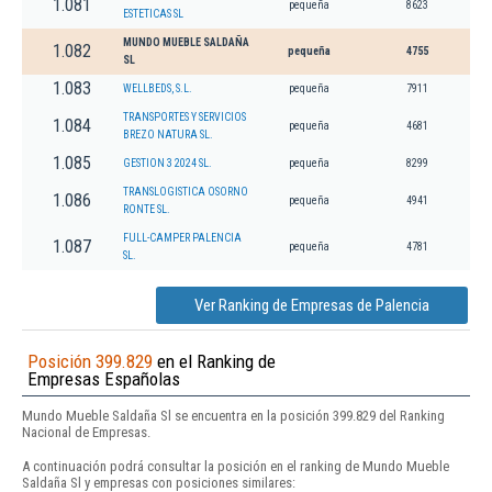
1.081
pequeña
8623
ESTETICAS SL
MUNDO MUEBLE SALDAÑA
1.082
pequeña
4755
SL
1.083
WELLBEDS, S.L.
pequeña
7911
TRANSPORTES Y SERVICIOS
1.084
pequeña
4681
BREZO NATURA SL.
1.085
GESTION 3 2024 SL.
pequeña
8299
TRANSLOGISTICA OSORNO
1.086
pequeña
4941
RONTE SL.
FULL-CAMPER PALENCIA
1.087
pequeña
4781
SL.
Ver Ranking de Empresas de Palencia
Posición 399.829
en el Ranking de
Empresas Españolas
Mundo Mueble Saldaña Sl se encuentra en la posición 399.829 del Ranking
Nacional de Empresas.
A continuación podrá consultar la posición en el ranking de Mundo Mueble
Saldaña Sl y empresas con posiciones similares: