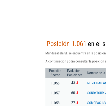
Posición 1.061
en el s
Munduzabala Sl. se encuentra en la posición 
A continuación podrá consultar la posición 
Posición
Evolución
Nombre de la
Sector
Posiciones
43
1.056
MOVILIDAD A
60
1.057
SONDYTOUR V
27
1.058
SOMOPAS INV