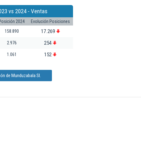
023 vs 2024 - Ventas
Posición 2024
Evolución Posiciones
17.269
158.890
254
2.976
152
1.061
ión de Munduzabala Sl.