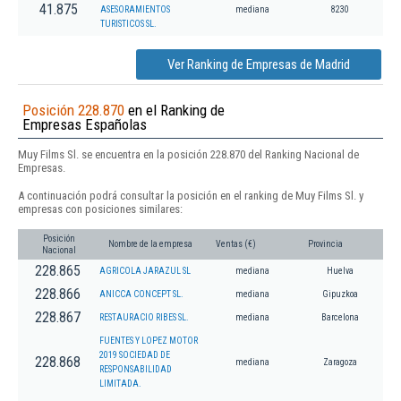
41.875
ASESORAMIENTOS
mediana
8230
TURISTICOS SL.
Ver Ranking de Empresas de Madrid
Posición 228.870
en el Ranking de
Empresas Españolas
Muy Films Sl. se encuentra en la posición 228.870 del Ranking Nacional de
Empresas.
A continuación podrá consultar la posición en el ranking de Muy Films Sl. y
empresas con posiciones similares:
Posición
Nombre de la empresa
Ventas (€)
Provincia
Nacional
228.865
AGRICOLA JARAZUL SL
mediana
Huelva
228.866
ANICCA CONCEPT SL.
mediana
Gipuzkoa
228.867
RESTAURACIO RIBES SL.
mediana
Barcelona
FUENTES Y LOPEZ MOTOR
2019 SOCIEDAD DE
228.868
mediana
Zaragoza
RESPONSABILIDAD
LIMITADA.