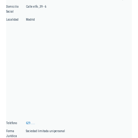
Domicilio
Calle elfo , 39 - 6
Social
Localidad
Madrid
Teléfono
629.....
Forma
Sociedad limitada unipersonal
Jurídica