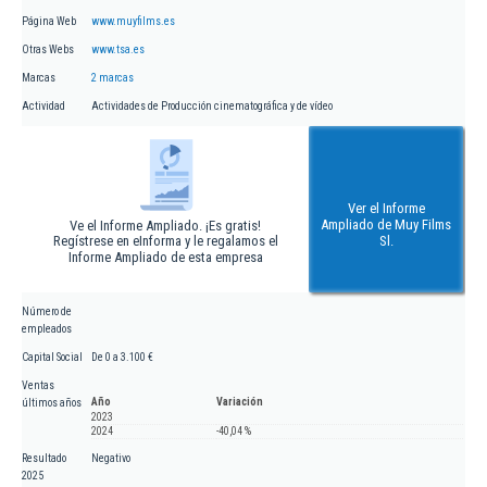
Página Web
www.muyfilms.es
Otras Webs
www.tsa.es
Marcas
2 marcas
Actividad
Actividades de Producción cinematográfica y de vídeo
Ver el Informe
Ampliado de Muy Films
Ve el Informe Ampliado. ¡Es gratis!
Regístrese en eInforma y le regalamos el
Sl.
Informe Ampliado de esta empresa
Número de
empleados
Capital Social
De 0 a 3.100 €
Ventas
Año
Variación
últimos años
2023
2024
-40,04 %
Resultado
Negativo
2025