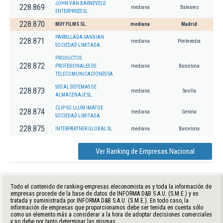
JOHN VAN BARNEVELD
228.869
mediana
Baleares
ENTERPRISES SL.
228.870
MUY FILMS SL.
mediana
Madrid
PARRILLADA SANXIAN
228.871
mediana
Pontevedra
SOCIEDAD LIMITADA.
PRODUCTOS
228.872
PROFESIONALES DE
mediana
Barcelona
TELECOMUNICACIONES SA
SISTAL SISTEMAS DE
228.873
mediana
Sevilla
ALMACENAJE SL.
CLIP SO LLUM IMATGE
228.874
mediana
Gerona
SOCIEDAD LIMITADA.
228.875
INTERPARTNER GLOBAL SL
mediana
Barcelona
Ver Ranking de Empresas Nacional
Todo el contenido de ranking-empresas.eleconomista.es y toda la información de
empresas procede de la base de datos de INFORMA D&B S.A.U. (S.M.E.) y es
tratada y suministrada por INFORMA D&B S.A.U. (S.M.E.). En todo caso, la
información de empresas que proporcionamos debe ser tenida en cuenta sólo
como un elemento más a considerar a la hora de adoptar decisiones comerciales
y no debe por tanto determinar las mismas.