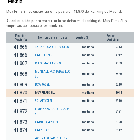
Madrid
Muy Films Sl. se encuentra en la posición 41.870 del Ranking de Madrid.
A continuación podrá consultar la posición en el ranking de Muy Films Sl. y
empresas con posiciones similares:
Posición
Sector
Nombre de la empresa
Ventas (€)
Provincia
Actividad
41.865
SAT AND CARE SERVICES SL.
mediana
9313
41.866
CALPELON SL.
mediana
4712
41.867
REFORMAS LAVIN SL
mediana
4333
MONTAJE FACHADAS LEO
41.868
mediana
3320
SL.
41.869
BCA 365 SL.
mediana
6210
41.870
MUY FILMS SL.
mediana
5915
41.871
SOLAF XXI SL
mediana
6910
LIMPIEZAS GARRIDO 2004
41.872
mediana
8121
SL
41.873
CARTERA AYCE SL.
mediana
6920
41.874
CALYBEA SL
mediana
6812
ACTIVA DESARROLLOS Y