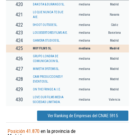
420
DAKOTA & DURANGO SL.
mediana
Madrid
LO QUE NUNCA TE DIJE
421
mediana
Navarra
AIE.
422
SHOOT OUTSIDE SL.
mediana
Cádiz
423
LOS DESERTORES FILMS AIE.
mediana
Barcelona
424
GAMERA STUDIOS SL.
mediana
Madrid
425
MUY FILMS SL.
mediana
Madrid
GRUPO LONDRA DE
426
mediana
Madrid
COMUNICACION SL.
427
MIMETIK SYSTEMS SL.
mediana
Madrid
CAM PRODUCCIONES Y
428
mediana
Madrid
EVENTOS SL.
429
ON THE FRINGE A.I.E.
mediana
Madrid
LOVE OUR FILMS MEDIA
430
mediana
Valencia
SOCIEDAD LIMITADA.
Ver Ranking de Empresas del CNAE 5915
Posición 41.870
en la provincia de