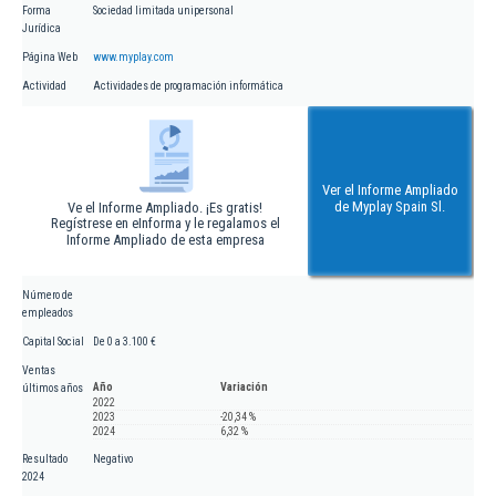
Forma
Sociedad limitada unipersonal
Jurídica
Página Web
www.myplay.com
Actividad
Actividades de programación informática
Ver el Informe Ampliado
de Myplay Spain Sl.
Ve el Informe Ampliado. ¡Es gratis!
Regístrese en eInforma y le regalamos el
Informe Ampliado de esta empresa
Número de
empleados
Capital Social
De 0 a 3.100 €
Ventas
Año
Variación
últimos años
2022
2023
-20,34 %
2024
6,32 %
Resultado
Negativo
2024