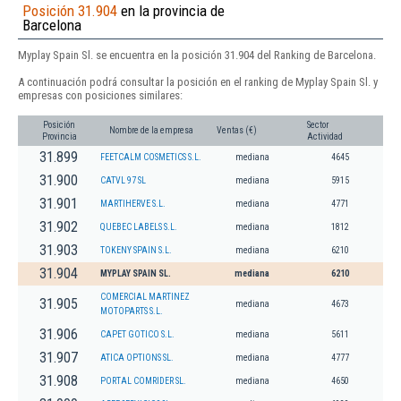
Posición 31.904
en la provincia de
Barcelona
Myplay Spain Sl. se encuentra en la posición 31.904 del Ranking de Barcelona.
A continuación podrá consultar la posición en el ranking de Myplay Spain Sl. y
empresas con posiciones similares:
Posición
Sector
Nombre de la empresa
Ventas (€)
Provincia
Actividad
31.899
FEETCALM COSMETICS S.L.
mediana
4645
31.900
CATVL 97 SL
mediana
5915
31.901
MARTIHERVE S.L.
mediana
4771
31.902
QUEBEC LABELS S.L.
mediana
1812
31.903
TOKENY SPAIN S.L.
mediana
6210
31.904
MYPLAY SPAIN SL.
mediana
6210
COMERCIAL MARTINEZ
31.905
mediana
4673
MOTOPARTS S.L.
31.906
CAPET GOTICO S.L.
mediana
5611
31.907
ATICA OPTIONS SL.
mediana
4777
31.908
PORTAL COMRIDER SL.
mediana
4650