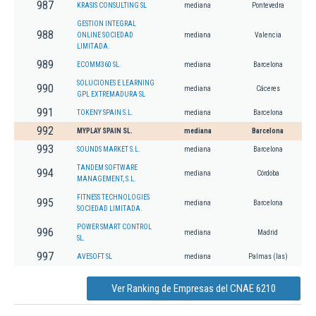
987
KRASIS CONSULTING SL
mediana
Pontevedra
GESTION INTEGRAL
988
ONLINE SOCIEDAD
mediana
Valencia
LIMITADA.
989
ECOMM360 SL.
mediana
Barcelona
SOLUCIONES E LEARNING
990
mediana
Cáceres
GPL EXTREMADURA SL
991
TOKENY SPAIN S.L.
mediana
Barcelona
992
MYPLAY SPAIN SL.
mediana
Barcelona
993
SOUNDS MARKET S.L.
mediana
Barcelona
TANDEM SOFTWARE
994
mediana
Córdoba
MANAGEMENT, S.L.
FITNESS TECHNOLOGIES
995
mediana
Barcelona
SOCIEDAD LIMITADA.
POWER SMART CONTROL
996
mediana
Madrid
SL.
997
AVESOFT SL
mediana
Palmas (las)
Ver Ranking de Empresas del CNAE 6210