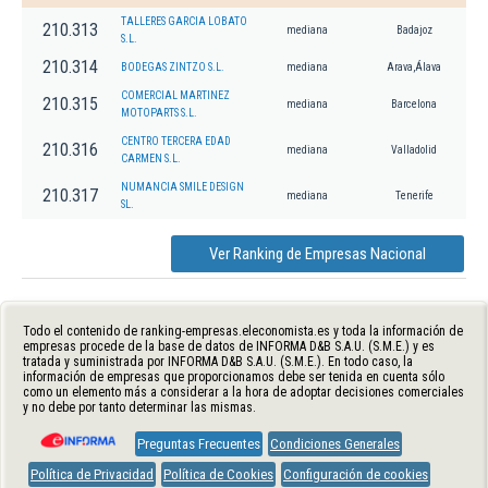
TALLERES GARCIA LOBATO
210.313
mediana
Badajoz
S.L.
210.314
BODEGAS ZINTZO S.L.
mediana
Arava,Álava
COMERCIAL MARTINEZ
210.315
mediana
Barcelona
MOTOPARTS S.L.
CENTRO TERCERA EDAD
210.316
mediana
Valladolid
CARMEN S.L.
NUMANCIA SMILE DESIGN
210.317
mediana
Tenerife
SL.
Ver Ranking de Empresas Nacional
Todo el contenido de ranking-empresas.eleconomista.es y toda la información de
empresas procede de la base de datos de INFORMA D&B S.A.U. (S.M.E.) y es
tratada y suministrada por INFORMA D&B S.A.U. (S.M.E.). En todo caso, la
información de empresas que proporcionamos debe ser tenida en cuenta sólo
como un elemento más a considerar a la hora de adoptar decisiones comerciales
y no debe por tanto determinar las mismas.
Preguntas Frecuentes
Condiciones Generales
Política de Privacidad
Política de Cookies
Configuración de cookies