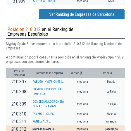
31.909
ARFE SERVICIOS SL
mediana
6920
Ver Ranking de Empresas de Barcelona
Posición 210.312
en el Ranking de
Empresas Españolas
Myplay Spain Sl. se encuentra en la posición 210.312 del Ranking Nacional de
Empresas.
A continuación podrá consultar la posición en el ranking de Myplay Spain Sl. y
empresas con posiciones similares:
Posición
Nombre de la empresa
Ventas (€)
Provincia
Nacional
210.307
PABUSO INVERSIONES SL.
mediana
Madrid
IBERBOX 2010 SOCIEDAD
210.308
mediana
La Rioja
LIMITADA
COMERCIAL LOGROÑESA
210.309
mediana
La Rioja
DE MAQUINARIA SL
210.310
FAY MO DUQUE SL
mediana
Bizkaia
210.311
PANELVAL S.L.
mediana
Valencia
210.312
MYPLAY SPAIN SL.
mediana
Barcelona