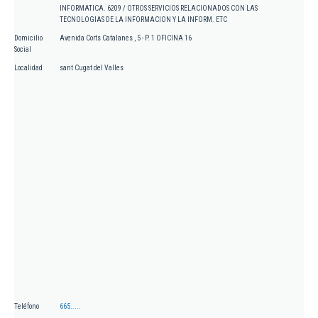
INFORMATICA. 6209 / OTROS SERVICIOS RELACIONADOS CON LAS
TECNOLOGIAS DE LA INFORMACION Y LA INFORM. ETC
Domicilio
Avenida Corts Catalanes , 5 - P. 1 OFICINA 16
Social
Localidad
sant Cugat del Valles
Teléfono
665.....