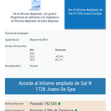
Ver el Informe Ampliado de
Sat N 1728 Joanvi De Ejea
Ve el Informe Ampliado. ¡Es gratis!
Regístrese en eInforma y le regalamos
el Informe Ampliado de esta empresa
Número de empleados
Capital Social
Mayor de 60.000 €
Ventas últimos años
Año
Variación
2022
2023
-43,34 %
2024
28,27 %
Resultado 2024
Positivo
Accede al Informe ampliado de Sat N
1728 Joanvi De Ejea
Posición 192.545
Ranking Nacional
Posición 4.306 de Zaragoza
Ranking Provincial