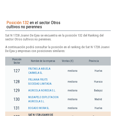
Posición 132
en el sector Otros
cultivos no perennes
Sat N 1728 Joanvi De Ejea se encuentra en la posición 132 del Ranking del
sector Otros cultivos no perennes.
A continuación podrá consultar la posición en el ranking de Sat N 1728 Joanvi
De Ejea y empresas con posiciones similares:
Posición
Nombre de la empresa
Ventas (€)
Provincia
Sector
FRUTAS LA ABUELA
127
mediana
Huelva
CARMELA SL.
FRUJANA FRUITS
128
mediana
Huesca
SOCIEDAD LIMITADA.
129
AGRICOLA NORIEGA S.L.
mediana
Badajoz
MUDAPELO EXPLOTACION
130
mediana
Madrid
AGRICOLA S.L.
131
BOGADO MORA SL.
mediana
Huelva
SAT N 1728 JOANVI DE