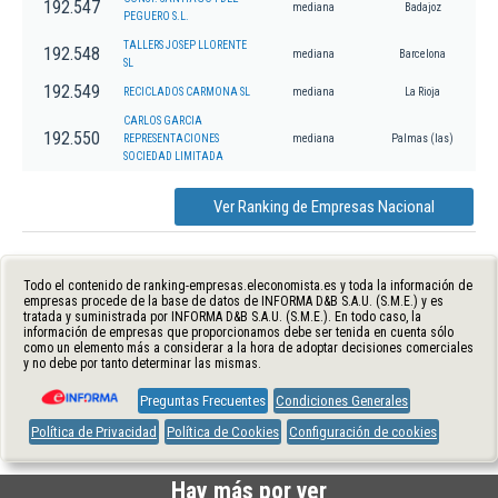
192.547
mediana
Badajoz
PEGUERO S.L.
TALLERS JOSEP LLORENTE
192.548
mediana
Barcelona
SL
192.549
RECICLADOS CARMONA SL
mediana
La Rioja
CARLOS GARCIA
192.550
REPRESENTACIONES
mediana
Palmas (las)
SOCIEDAD LIMITADA
Ver Ranking de Empresas Nacional
Todo el contenido de ranking-empresas.eleconomista.es y toda la información de
empresas procede de la base de datos de INFORMA D&B S.A.U. (S.M.E.) y es
tratada y suministrada por INFORMA D&B S.A.U. (S.M.E.). En todo caso, la
información de empresas que proporcionamos debe ser tenida en cuenta sólo
como un elemento más a considerar a la hora de adoptar decisiones comerciales
y no debe por tanto determinar las mismas.
Preguntas Frecuentes
Condiciones Generales
Política de Privacidad
Política de Cookies
Configuración de cookies
Hay más por ver