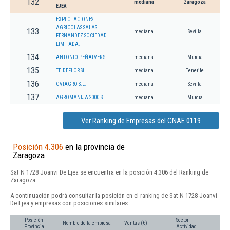
132
mediana
Zaragoza
EJEA
EXPLOTACIONES
AGRICOLAS SALAS
133
mediana
Sevilla
FERNANDEZ SOCIEDAD
LIMITADA.
134
ANTONIO PEÑALVER SL
mediana
Murcia
135
TEIDEFLOR SL
mediana
Tenerife
136
OVIAGRO S.L.
mediana
Sevilla
137
AGROMANIJA 2000 S.L.
mediana
Murcia
Ver Ranking de Empresas del CNAE 0119
Posición 4.306
en la provincia de
Zaragoza
Sat N 1728 Joanvi De Ejea se encuentra en la posición 4.306 del Ranking de
Zaragoza.
A continuación podrá consultar la posición en el ranking de Sat N 1728 Joanvi
De Ejea y empresas con posiciones similares:
Posición
Sector
Nombre de la empresa
Ventas (€)
Provincia
Actividad