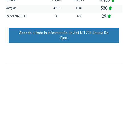
19.130
Nacional
211.675
192.545
530
Zaragoza
4.836
4.306
29
Sector CNAE 0119
161
132
Acceda a toda la información de Sat N 1728 Joanvi De
Ejea