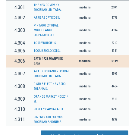
THE KEG COMPANY,
4.301
mediana
2591
SOCIEDAD LIMITADA.
4.302
ARRIBAS OPTICOS SL
mediana
4778
PINTADO ESTOBAL
4.303
MIGUEL ANGEL
mediana
4334
000213703K SLNE
4.304
TORRESBURRIEL SL.
mediana
6210
4.305
TOQUIS SIGLO XXI SL.
mediana
4941
SAT N 1728 JOANVI DE
4.306
mediana
0119
EJEA
ARAUZ SORIANO VERTICAL
4.307
mediana
4399
SOCIEDAD LIMITADA.
DISTRIB ELECT NAVARRO
4.308
mediana
4664
SOLANA SL
ORANGE MARKETING 2014
4.309
mediana
7311
SL.
4.310
FIESTA Y CARNAVAL SL
mediana
3299
JIMENEZ COLECTIVOS
4.311
mediana
4939
SOCIEDAD ANONIMA.