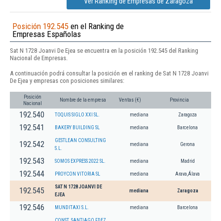
Ver Ranking de Empresas de Zaragoza
Posición 192.545
en el Ranking de
Empresas Españolas
Sat N 1728 Joanvi De Ejea se encuentra en la posición 192.545 del Ranking
Nacional de Empresas.
A continuación podrá consultar la posición en el ranking de Sat N 1728 Joanvi
De Ejea y empresas con posiciones similares:
Posición
Nombre de la empresa
Ventas (€)
Provincia
Nacional
192.540
TOQUIS SIGLO XXI SL.
mediana
Zaragoza
192.541
BAKERY BUILDING SL
mediana
Barcelona
GESTLEAN CONSULTING
192.542
mediana
Gerona
S.L.
192.543
SOMOS EXPRESS 2022 SL.
mediana
Madrid
192.544
PROYCON VITORIA SL
mediana
Arava,Álava
SAT N 1728 JOANVI DE
192.545
mediana
Zaragoza
EJEA
192.546
MUNDITAXI S.L.
mediana
Barcelona
CONST. SANTIAGO FDEZ