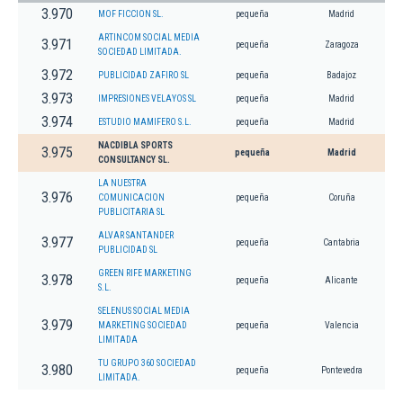
3.970
MOF FICCION SL.
pequeña
Madrid
ARTINCOM SOCIAL MEDIA
3.971
pequeña
Zaragoza
SOCIEDAD LIMITADA.
3.972
PUBLICIDAD ZAFIRO SL
pequeña
Badajoz
3.973
IMPRESIONES VELAYOS SL
pequeña
Madrid
3.974
ESTUDIO MAMIFERO S.L.
pequeña
Madrid
NACDIBLA SPORTS
3.975
pequeña
Madrid
CONSULTANCY SL.
LA NUESTRA
3.976
COMUNICACION
pequeña
Coruña
PUBLICITARIA SL
ALVAR SANTANDER
3.977
pequeña
Cantabria
PUBLICIDAD SL
GREEN RIFE MARKETING
3.978
pequeña
Alicante
S.L.
SELENUS SOCIAL MEDIA
3.979
MARKETING SOCIEDAD
pequeña
Valencia
LIMITADA
TU GRUPO 360 SOCIEDAD
3.980
pequeña
Pontevedra
LIMITADA.