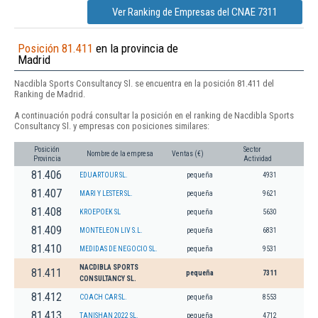
Ver Ranking de Empresas del CNAE 7311
Posición 81.411
en la provincia de
Madrid
Nacdibla Sports Consultancy Sl. se encuentra en la posición 81.411 del
Ranking de Madrid.
A continuación podrá consultar la posición en el ranking de Nacdibla Sports
Consultancy Sl. y empresas con posiciones similares:
Posición
Sector
Nombre de la empresa
Ventas (€)
Provincia
Actividad
81.406
EDUARTOUR SL.
pequeña
4931
81.407
MARI Y LESTER SL.
pequeña
9621
81.408
KROEPOEK SL
pequeña
5630
81.409
MONTELEON LIV S.L.
pequeña
6831
81.410
MEDIDAS DE NEGOCIO SL.
pequeña
9531
NACDIBLA SPORTS
81.411
pequeña
7311
CONSULTANCY SL.
81.412
COACH CAR SL.
pequeña
8553
81.413
TANISHAN 2022 SL.
pequeña
4712