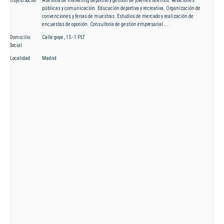
Objeto Social
Asesoria de marketing deportivo y gestión de jóvenes talentos. Relaciones
públicas y comunicación. Educación deportiva y recreativa. Organización de
convenciones y ferias de muestras. Estudios de mercado y realización de
encuestas de oponión. Consultoría de gestión empresarial....
Domicilio
Calle goya , 15 - 1 PLT
Social
Localidad
Madrid