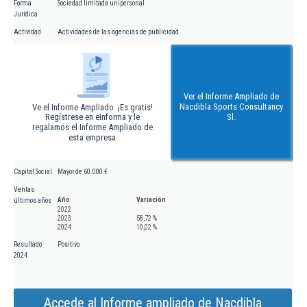
Forma
Sociedad limitada unipersonal
Jurídica
Actividad
Actividades de las agencias de publicidad
Ver el Informe Ampliado de
Nacdibla Sports Consultancy
Ve el Informe Ampliado. ¡Es gratis!
Regístrese en eInforma y le
Sl.
regalamos el Informe Ampliado de
esta empresa
Capital Social
Mayor de 60.000 €
Ventas
Año
Variación
últimos años
2022
2023
58,72 %
2024
10,02 %
Resultado
Positivo
2024
Accede al Informe ampliado de Nacdibla