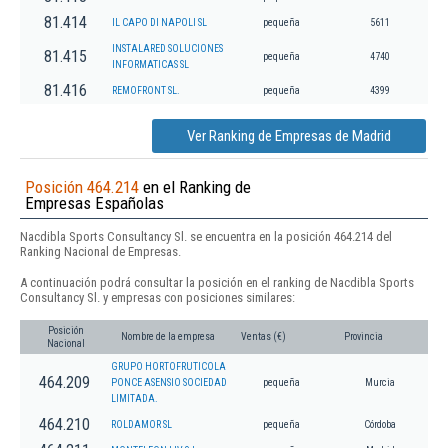
81.414
IL CAPO DI NAPOLI SL
pequeña
5611
INSTALARED SOLUCIONES
81.415
pequeña
4740
INFORMATICAS SL
81.416
REMOFRONT SL.
pequeña
4399
Ver Ranking de Empresas de Madrid
Posición 464.214
en el Ranking de
Empresas Españolas
Nacdibla Sports Consultancy Sl. se encuentra en la posición 464.214 del
Ranking Nacional de Empresas.
A continuación podrá consultar la posición en el ranking de Nacdibla Sports
Consultancy Sl. y empresas con posiciones similares:
Posición
Nombre de la empresa
Ventas (€)
Provincia
Nacional
GRUPO HORTOFRUTICOLA
464.209
PONCE ASENSIO SOCIEDAD
pequeña
Murcia
LIMITADA.
464.210
ROLDAMOR SL
pequeña
Córdoba