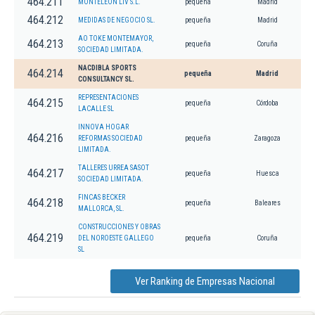
464.211
MONTELEON LIV S.L.
pequeña
Madrid
464.212
MEDIDAS DE NEGOCIO SL.
pequeña
Madrid
AO TOKE MONTEMAYOR,
464.213
pequeña
Coruña
SOCIEDAD LIMITADA.
NACDIBLA SPORTS
464.214
pequeña
Madrid
CONSULTANCY SL.
REPRESENTACIONES
464.215
pequeña
Córdoba
LACALLE SL
INNOVA HOGAR
464.216
REFORMAS SOCIEDAD
pequeña
Zaragoza
LIMITADA.
TALLERES URREA SASOT
464.217
pequeña
Huesca
SOCIEDAD LIMITADA.
FINCAS BECKER
464.218
pequeña
Baleares
MALLORCA, SL.
CONSTRUCCIONES Y OBRAS
464.219
DEL NOROESTE GALLEGO
pequeña
Coruña
SL
Ver Ranking de Empresas Nacional