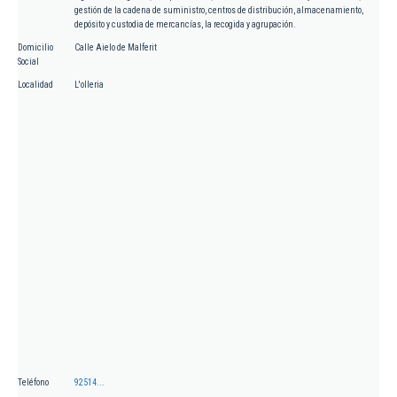
gestión de la cadena de suministro, centros de distribución, almacenamiento,
depósito y custodia de mercancías, la recogida y agrupación.
Domicilio
Calle Aielo de Malferit
Social
Localidad
L'olleria
Teléfono
92514...