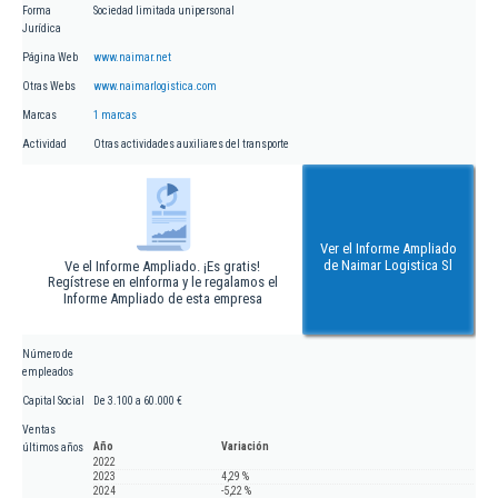
Forma
Sociedad limitada unipersonal
Jurídica
Página Web
www.naimar.net
Otras Webs
www.naimarlogistica.com
Marcas
1 marcas
Actividad
Otras actividades auxiliares del transporte
Ver el Informe Ampliado
de Naimar Logistica Sl
Ve el Informe Ampliado. ¡Es gratis!
Regístrese en eInforma y le regalamos el
Informe Ampliado de esta empresa
Número de
empleados
Capital Social
De 3.100 a 60.000 €
Ventas
Año
Variación
últimos años
2022
2023
4,29 %
2024
-5,22 %