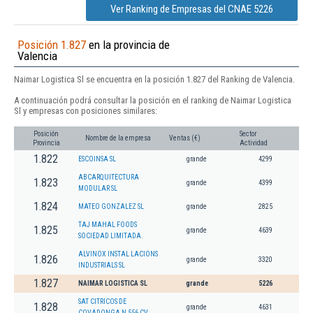
Ver Ranking de Empresas del CNAE 5226
Posición 1.827
en la provincia de
Valencia
Naimar Logistica Sl se encuentra en la posición 1.827 del Ranking de Valencia.
A continuación podrá consultar la posición en el ranking de Naimar Logistica
Sl y empresas con posiciones similares:
Posición
Sector
Nombre de la empresa
Ventas (€)
Provincia
Actividad
1.822
ESCOINSA SL
grande
4299
ABCARQUITECTURA
1.823
grande
4399
MODULAR SL
1.824
MATEO GONZALEZ SL
grande
2825
TAJ MAHAL FOODS
1.825
grande
4639
SOCIEDAD LIMITADA.
ALVINOX INSTAL LACIONS
1.826
grande
3320
INDUSTRIALS SL
1.827
NAIMAR LOGISTICA SL
grande
5226
SAT CITRICOS DE
1.828
grande
4631
COVADONGA N 556 CV