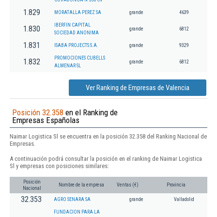
1.829
MORATALLA PEREZ SA
grande
4639
IBERFIN CAPITAL
1.830
grande
6812
SOCIEDAD ANONIMA
1.831
ISABA PROJECTS S.A.
grande
9329
PROMOCIONES CUBELLS
1.832
grande
6812
ALMENAR SL
Ver Ranking de Empresas de Valencia
Posición 32.358
en el Ranking de
Empresas Españolas
Naimar Logistica Sl se encuentra en la posición 32.358 del Ranking Nacional de
Empresas.
A continuación podrá consultar la posición en el ranking de Naimar Logistica
Sl y empresas con posiciones similares:
Posición
Nombre de la empresa
Ventas (€)
Provincia
Nacional
32.353
AGRO SENARA SA
grande
Valladolid
FUNDACION PARA LA