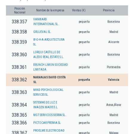
Posición
Nombre de la empresa
Ventas (€)
Provincia
Nacional
VANWARD
338.357
pequeña
Barcelona
INTERNATIONAL SL.
338.358
GRUJEVAL SL.
pequeña
Madrid
W-O-H-A ARQUITECTURA
338.359
pequeña
Alicante
SL.
LORQUI CASTILLO DE
338.360
pequeña
Barcelona
ALEDO REAL ESTATE S.L.
BRUNCH LIMON SOCIEDAD
338.361
pequeña
Pontevedra
LIMITADA.
NARANJAS DAVID COSTA
338.362
pequeña
Valencia
SL
MIND PSYCHOLOGICAL
338.363
pequeña
Madrid
SERVICES SL.
SISTEMAS DE LUZ E
338.364
pequeña
Arava,Álava
IMAGEN MADIS S.L.
338.365
MGT SERVICIOS SIERRA SL.
pequeña
Madrid
338.366
PICTOCAR PREMIA SL
pequeña
Barcelona
PROELME ELECTRICIDAD
338.367
pequeña
Málaga