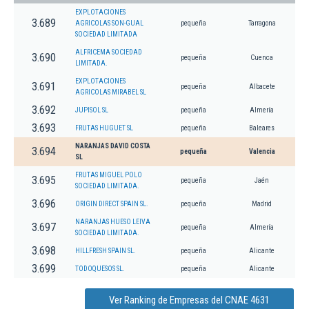
EXPLOTACIONES
3.689
AGRICOLAS SON-GUAL
pequeña
Tarragona
SOCIEDAD LIMITADA
ALFRICEMA SOCIEDAD
3.690
pequeña
Cuenca
LIMITADA.
EXPLOTACIONES
3.691
pequeña
Albacete
AGRICOLAS MIRABEL SL
3.692
JUPISOL SL
pequeña
Almería
3.693
FRUTAS HUGUET SL
pequeña
Baleares
NARANJAS DAVID COSTA
3.694
pequeña
Valencia
SL
FRUTAS MIGUEL POLO
3.695
pequeña
Jaén
SOCIEDAD LIMITADA.
3.696
ORIGIN DIRECT SPAIN SL.
pequeña
Madrid
NARANJAS HUESO LEIVA
3.697
pequeña
Almería
SOCIEDAD LIMITADA.
3.698
HILLFRESH SPAIN SL.
pequeña
Alicante
3.699
TODOQUESOS SL.
pequeña
Alicante
Ver Ranking de Empresas del CNAE 4631