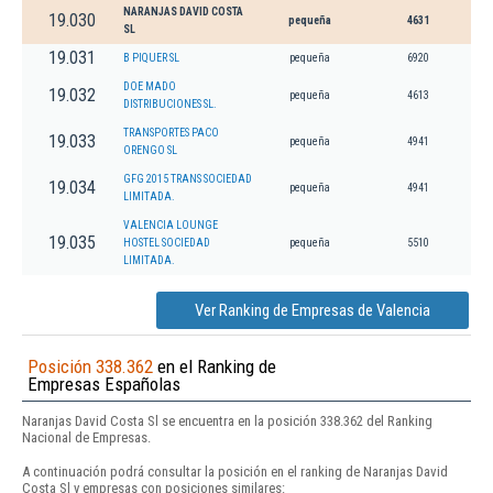
NARANJAS DAVID COSTA
19.030
pequeña
4631
SL
19.031
B PIQUER SL
pequeña
6920
DOE MADO
19.032
pequeña
4613
DISTRIBUCIONES SL.
TRANSPORTES PACO
19.033
pequeña
4941
ORENGO SL
GFG 2015 TRANS SOCIEDAD
19.034
pequeña
4941
LIMITADA.
VALENCIA LOUNGE
19.035
HOSTEL SOCIEDAD
pequeña
5510
LIMITADA.
Ver Ranking de Empresas de Valencia
Posición 338.362
en el Ranking de
Empresas Españolas
Naranjas David Costa Sl se encuentra en la posición 338.362 del Ranking
Nacional de Empresas.
A continuación podrá consultar la posición en el ranking de Naranjas David
Costa Sl y empresas con posiciones similares: