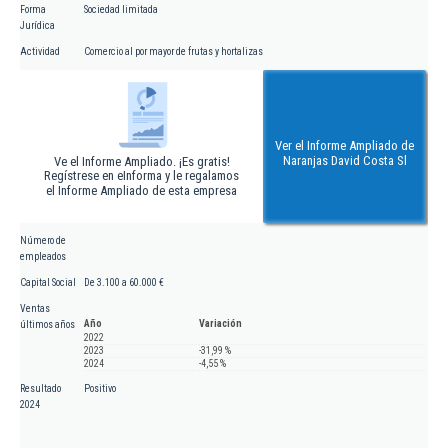
Forma
Sociedad limitada
Jurídica
Actividad
Comercio al por mayor de frutas y hortalizas
Ver el Informe Ampliado de
Naranjas David Costa Sl
Ve el Informe Ampliado. ¡Es gratis!
Regístrese en eInforma y le regalamos
el Informe Ampliado de esta empresa
Número de
empleados
Capital Social
De 3.100 a 60.000 €
Ventas
Año
Variación
últimos años
2022
2023
-31,99 %
2024
-4,55 %
Resultado
Positivo
2024