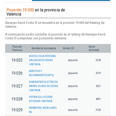
Posición 19.030
en la provincia de
Valencia
Naranjas David Costa Sl se encuentra en la posición 19.030 del Ranking de
Valencia.
A continuación podrá consultar la posición en el ranking de Naranjas David
Costa Sl y empresas con posiciones similares:
Posición
Sector
Nombre de la empresa
Ventas (€)
Provincia
Actividad
AUDIOLOGIA INTEGRAL
19.025
VALENCIA SOCIEDAD
pequeña
3250
LIMITADA.
SERVICIOS Y
19.026
pequeña
3319
EQUIPAMIENTOS BP SL
SUMINISTROS ELECTRICOS
19.027
RAFAEL BUENO SOCIEDAD
pequeña
4321
LIMITADA
VIVIRIA SOLUCIONES
19.028
pequeña
6831
SOCIEDAD LIMITADA.
MARMOBEL MOBILIARIO
19.029
pequeña
3100
SA