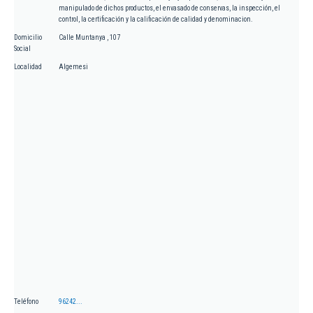
manipulado de dichos productos, el envasado de conservas, la inspección, el
control, la certificación y la calificación de calidad y denominacion.
Domicilio
Calle Muntanya , 107
Social
Localidad
Algemesi
Teléfono
96242...