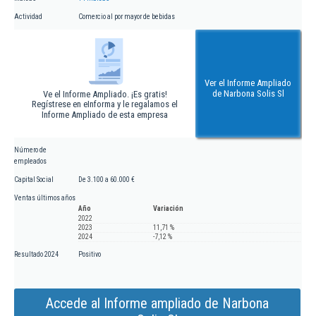
Actividad
Comercio al por mayor de bebidas
Ver el Informe Ampliado
de Narbona Solis Sl
Ve el Informe Ampliado. ¡Es gratis!
Regístrese en eInforma y le regalamos el
Informe Ampliado de esta empresa
Número de
empleados
Capital Social
De 3.100 a 60.000 €
Ventas últimos años
Año
Variación
2022
2023
11,71 %
2024
-7,12 %
Resultado 2024
Positivo
Accede al Informe ampliado de Narbona