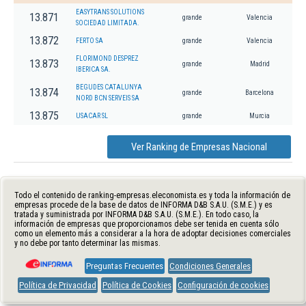
EASYTRANS SOLUTIONS
13.871
grande
Valencia
SOCIEDAD LIMITADA.
13.872
FERTO SA
grande
Valencia
FLORIMOND DESPREZ
13.873
grande
Madrid
IBERICA SA.
BEGUDES CATALUNYA
13.874
grande
Barcelona
NORD BCN SERVEIS SA
13.875
USACAR SL
grande
Murcia
Ver Ranking de Empresas Nacional
Todo el contenido de ranking-empresas.eleconomista.es y toda la información de
empresas procede de la base de datos de INFORMA D&B S.A.U. (S.M.E.) y es
tratada y suministrada por INFORMA D&B S.A.U. (S.M.E.). En todo caso, la
información de empresas que proporcionamos debe ser tenida en cuenta sólo
como un elemento más a considerar a la hora de adoptar decisiones comerciales
y no debe por tanto determinar las mismas.
Preguntas Frecuentes
Condiciones Generales
Política de Privacidad
Política de Cookies
Configuración de cookies