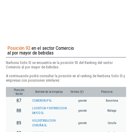
Posición 92
en el sector Comercio
al por mayor de bebidas
Narbona Solis Sl se encuentra en la posición 92 del Ranking del sector
Comercio al por mayor de bebidas.
A continuación podrá consultar la posición en el ranking de Narbona Solis Sl y
empresas con posiciones similares:
Posición
Nombre de la empresa
Ventas (€)
Provincia
Sector
87
COMERGRUP SL
grande
Barcelona
LOGISTICA Y DISTRIBUCION
88
grande
Málaga
SAYCO SL
VOLDISTRIBUCION
89
grande
Coruña
CORUÑA SL.