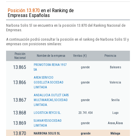
Posición 13.870
en el Ranking de
Empresas Españolas
Narbona Solis Sl se encuentra en la posición 13.870 del Ranking Nacional de
Empresas.
A continuación podrá consultar la posición en el ranking de Narbona Solis Sl y
empresas con posiciones similares:
Posición
Nombre de la empresa
Ventas (€)
Provincia
Nacional
PROMOTORA REINA 1957
13.865
grande
Baleares
SA
AREA SERVICIO
13.866
GODELLETA SOCIEDAD
grande
Valencia
LIMITADA
ANDALUCIA OUTLET CARS
13.867
MULTIMARCAS, SOCIEDAD
grande
Sevilla
LIMITADA.
13.868
LOGISTICA REYCO SL.
20.741.454
Lugo
SUANAYES SOCIEDAD
13.869
grande
Arava,Álava
LIMITADA
13.870
NARBONA SOLIS SL
grande
Málaga