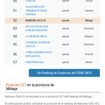
90
UDIAL SA
grande
Coruña
VOLDISTRIBUCION
91
GRANADA SOCIEDAD
grande
Granada
LIMITADA.
92
NARBONA SOLIS SL
grande
Málaga
BEGUDES CATALUNYA
93
grande
Barcelona
NORD BCN SERVEIS SA
94
LICORS MOYA 1890 SL
grande
Baleares
COMERCIAL DE BEBIDAS
95
grande
Barcelona
VIDICO SL
TORRES CANARIAS VINOS Y
96
grande
Tenerife
DESTILADOS SL.
97
CERES CERVEZA SL
grande
Madrid
Ver Ranking de Empresas del CNAE 4634
Posición 237
en la provincia de
Málaga
Narbona Solis Sl se encuentra en la posición 237 del Ranking de Málaga.
A continuación podrá consultar la posición en el ranking de Narbona Solis Sl y