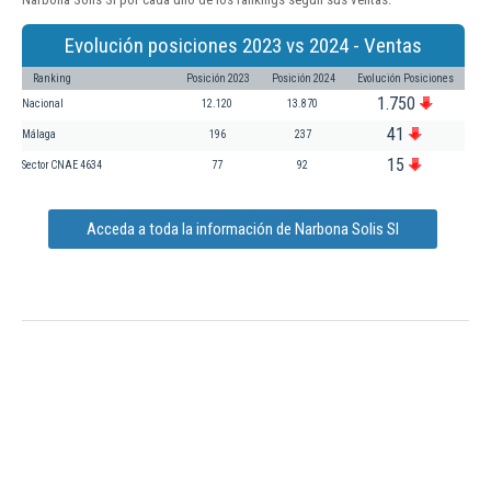
Evolución posiciones 2023 vs 2024 - Ventas
Ranking
Posición 2023
Posición 2024
Evolución Posiciones
1.750
Nacional
12.120
13.870
41
Málaga
196
237
15
Sector CNAE 4634
77
92
Acceda a toda la información de Narbona Solis Sl