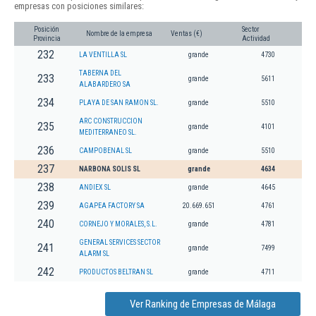
empresas con posiciones similares:
Posición
Sector
Nombre de la empresa
Ventas (€)
Provincia
Actividad
232
LA VENTILLA SL
grande
4730
TABERNA DEL
233
grande
5611
ALABARDERO SA
234
PLAYA DE SAN RAMON SL.
grande
5510
ARC CONSTRUCCION
235
grande
4101
MEDITERRANEO SL.
236
CAMPOBENAL SL
grande
5510
237
NARBONA SOLIS SL
grande
4634
238
ANDIEX SL
grande
4645
239
AGAPEA FACTORY SA
20.669.651
4761
240
CORNEJO Y MORALES, S.L.
grande
4781
GENERAL SERVICES SECTOR
241
grande
7499
ALARM SL
242
PRODUCTOS BELTRAN SL
grande
4711
Ver Ranking de Empresas de Málaga