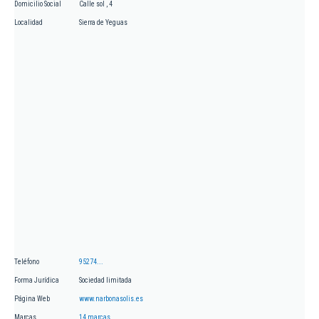
Domicilio Social
Calle sol , 4
Localidad
Sierra de Yeguas
Teléfono
95274...
Forma Jurídica
Sociedad limitada
Página Web
www.narbonasolis.es
Marcas
14 marcas