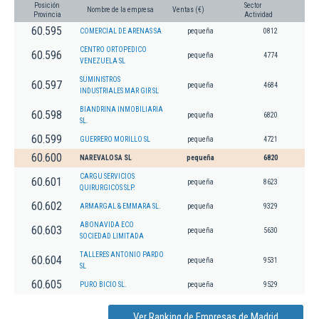
Posición
Sector
Nombre de la empresa
Ventas (€)
Provincia
Actividad
60.595
COMERCIAL DE ARENAS SA
pequeña
0812
CENTRO ORTOPEDICO
60.596
pequeña
4774
VENEZUELA SL
SUMINISTROS
60.597
pequeña
4684
INDUSTRIALES MAR GIR SL
BIANDRINA INMOBILIARIA
60.598
pequeña
6820
SL.
60.599
GUERRERO MORILLO SL
pequeña
4721
60.600
NAREVALOSA SL
pequeña
6820
CARGU SERVICIOS
60.601
pequeña
8623
QUIRURGICOS SLP.
60.602
ARMARGAL & EMMARA SL.
pequeña
9329
ABONAVIDA ECO
60.603
pequeña
5630
SOCIEDAD LIMITADA
TALLERES ANTONIO PARDO
60.604
pequeña
9531
SL
60.605
PURO BICIO SL.
pequeña
9529
Ver Ranking de Empresas de Madrid