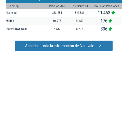
Ranking
Posición 2023
Posición 2024
Evolución Posiciones
11.453
Nacional
353.784
342.331
176
Madrid
60.776
60.600
336
Sector CNAE 6820
8.542
8.206
Acceda a toda la información de Narevalosa Sl