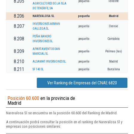
8.205
pequeña
Tenerife
AGRICULTORES DE LA ISLA
DE TENERIFE, SA
8.206
NAREVALOSA SL
pequeña
Madrid
INVERSIONES ARMAN
8.207
pequeña
Orense
GALLEGA SL
PEÑA RANERO
8.208
pequeña
Cantabria
INVERSIONES SL.
APARTAMENTOS SAN
8.209
pequeña
Palmas (las)
MARCIAL SL
8.210
ALSAMAT INVERSIONES SL.
pequeña
Madrid
8.211
SF 140 SL
pequeña
Barcelona
Ver Ranking de Empresas del CNAE 6820
Posición 60.600
en la provincia de
Madrid
Narevalosa Sl se encuentra en la posición 60.600 del Ranking de Madrid.
A continuación podrá consultar la posición en el ranking de Narevalosa Sl y
empresas con posiciones similares: