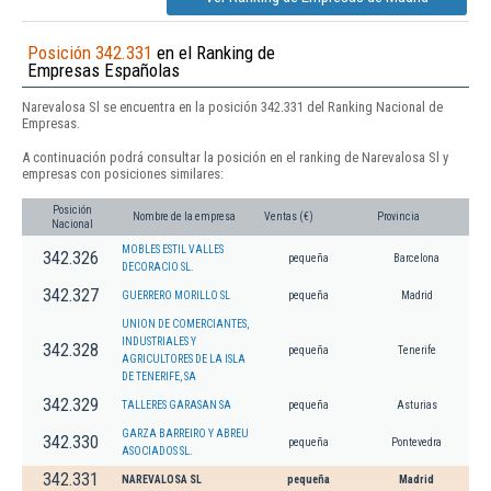
Posición 342.331
en el Ranking de
Empresas Españolas
Narevalosa Sl se encuentra en la posición 342.331 del Ranking Nacional de
Empresas.
A continuación podrá consultar la posición en el ranking de Narevalosa Sl y
empresas con posiciones similares:
Posición
Nombre de la empresa
Ventas (€)
Provincia
Nacional
MOBLES ESTIL VALLES
342.326
pequeña
Barcelona
DECORACIO SL.
342.327
GUERRERO MORILLO SL
pequeña
Madrid
UNION DE COMERCIANTES,
INDUSTRIALES Y
342.328
pequeña
Tenerife
AGRICULTORES DE LA ISLA
DE TENERIFE, SA
342.329
TALLERES GARASAN SA
pequeña
Asturias
GARZA BARREIRO Y ABREU
342.330
pequeña
Pontevedra
ASOCIADOS SL.
342.331
NAREVALOSA SL
pequeña
Madrid