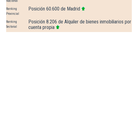
Nacional
Posición 60.600 de Madrid
Ranking
Provincial
Posición 8.206 de Alquiler de bienes inmobiliarios por
Ranking
cuenta propia
Sectorial