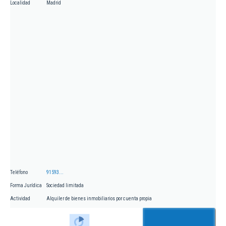
Localidad
Madrid
Teléfono
91593...
Forma Jurídica
Sociedad limitada
Actividad
Alquiler de bienes inmobiliarios por cuenta propia