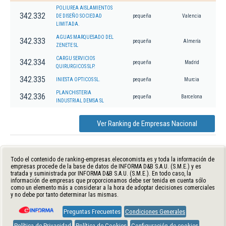
POLIUREA AISLAMIENTOS
342.332
DE DISEÑO SOCIEDAD
pequeña
Valencia
LIMITADA.
AGUAS MARQUESADO DEL
342.333
pequeña
Almería
ZENETE SL
CARGU SERVICIOS
342.334
pequeña
Madrid
QUIRURGICOS SLP.
342.335
INIESTA OPTICOS SL.
pequeña
Murcia
PLANCHISTERIA
342.336
pequeña
Barcelona
INDUSTRIAL DEMSA SL
Ver Ranking de Empresas Nacional
Todo el contenido de ranking-empresas.eleconomista.es y toda la información de
empresas procede de la base de datos de INFORMA D&B S.A.U. (S.M.E.) y es
tratada y suministrada por INFORMA D&B S.A.U. (S.M.E.). En todo caso, la
información de empresas que proporcionamos debe ser tenida en cuenta sólo
como un elemento más a considerar a la hora de adoptar decisiones comerciales
y no debe por tanto determinar las mismas.
Preguntas Frecuentes
Condiciones Generales
Política de Privacidad
Política de Cookies
Configuración de cookies