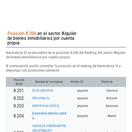
Posición 8.206
en el sector Alquiler
de bienes inmobiliarios por cuenta
propia
Narevalosa Sl se encuentra en la posición 8.206 del Ranking del sector Alquiler
de bienes inmobiliarios por cuenta propia.
A continuación podrá consultar la posición en el ranking de Narevalosa Sl y
empresas con posiciones similares:
Posición
Nombre de la empresa
Ventas (€)
Provincia
Sector
8.201
FELIX LAVECH SL
pequeña
Valencia
8.202
PROJUBAL SL
pequeña
Alicante
8.203
VAPOR VILA FUSTE SL
pequeña
Barcelona
BIANDRINA INMOBILIARIA
8.204
pequeña
Madrid
SL.
UNION DE COMERCIANTES,
INDUSTRIALES Y