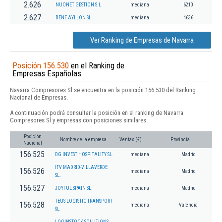
2.626
NUONET GESTION S.L.
mediana
6210
2.627
BENE AYLLON SL
mediana
4636
Ver Ranking de Empresas de Navarra
Posición 156.530
en el Ranking de
Empresas Españolas
Navarra Compresores Sl se encuentra en la posición 156.530 del Ranking
Nacional de Empresas.
A continuación podrá consultar la posición en el ranking de Navarra
Compresores Sl y empresas con posiciones similares:
Posición
Nombre de la empresa
Ventas (€)
Provincia
Nacional
156.525
DG INVEST HOSPITALITY SL.
mediana
Madrid
ITV MADRID-VILLAVERDE
156.526
mediana
Madrid
SL.
156.527
JOYFUL SPAIN SL.
mediana
Madrid
TEUS LOGISTIC TRANSPORT
156.528
mediana
Valencia
SL
LOGINSTOCK SOLUTIONS