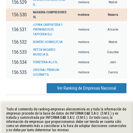
156.529
mediana
Madrid
SL.
NAVARRA COMPRESORES
156.530
mediana
Navarra
SL
JOYMA CARPINTERIA Y
156.531
PREPARADOS DE
mediana
Alicante
TAPICERIA SLU
156.532
ROMERO HORMELEC SA
mediana
Madrid
IRETZA SAGARDO
156.533
mediana
Gipuzkoa
MUNDUA SL
156.534
FERRETERIA ALJI SL
mediana
Jaén
ORIGINAL PREMIUM
156.535
mediana
Cuenca
GOURMET SL
Ver Ranking de Empresas Nacional
Todo el contenido de ranking-empresas.eleconomista.es y toda la información de
empresas procede de la base de datos de INFORMA D&B S.A.U. (S.M.E.) y es
tratada y suministrada por INFORMA D&B S.A.U. (S.M.E.). En todo caso, la
información de empresas que proporcionamos debe ser tenida en cuenta sólo
como un elemento más a considerar a la hora de adoptar decisiones comerciales
y no debe por tanto determinar las mismas.