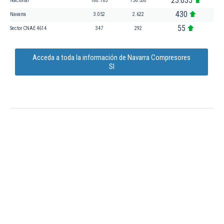
23.635
Nacional
180.165
156.530
430
Navarra
3.052
2.622
55
Sector CNAE 4614
347
292
Acceda a toda la información de Navarra Compresores
Sl