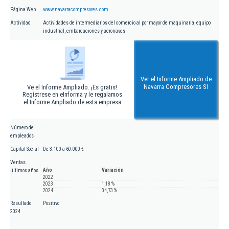
Página Web
www.navarracompresores.com
Actividad
Actividades de intermediarios del comercio al por mayor de maquinaria, equipo
industrial, embarcaciones y aeronaves
Ver el Informe Ampliado de
Navarra Compresores Sl
Ve el Informe Ampliado. ¡Es gratis!
Regístrese en eInforma y le regalamos
el Informe Ampliado de esta empresa
Número de
empleados
Capital Social
De 3.100 a 60.000 €
Ventas
Año
Variación
últimos años
2022
2023
1,18 %
2024
34,73 %
Resultado
Positivo
2024