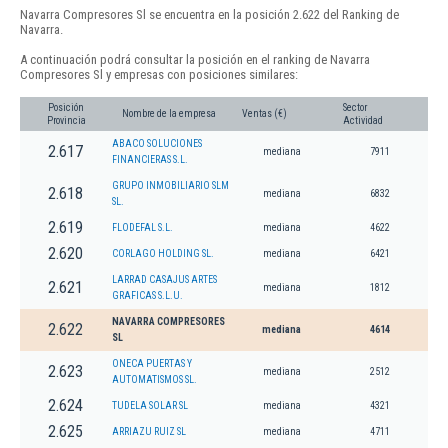
Navarra Compresores Sl se encuentra en la posición 2.622 del Ranking de
Navarra.
A continuación podrá consultar la posición en el ranking de Navarra
Compresores Sl y empresas con posiciones similares:
Posición
Sector
Nombre de la empresa
Ventas (€)
Provincia
Actividad
ABACO SOLUCIONES
2.617
mediana
7911
FINANCIERAS S.L.
GRUPO INMOBILIARIO SLM
2.618
mediana
6832
SL.
2.619
FLODEFAL S.L.
mediana
4622
2.620
CORLAGO HOLDING SL.
mediana
6421
LARRAD CASAJUS ARTES
2.621
mediana
1812
GRAFICAS S.L.U.
NAVARRA COMPRESORES
2.622
mediana
4614
SL
ONECA PUERTAS Y
2.623
mediana
2512
AUTOMATISMOS SL.
2.624
TUDELA SOLAR SL
mediana
4321
2.625
ARRIAZU RUIZ SL
mediana
4711