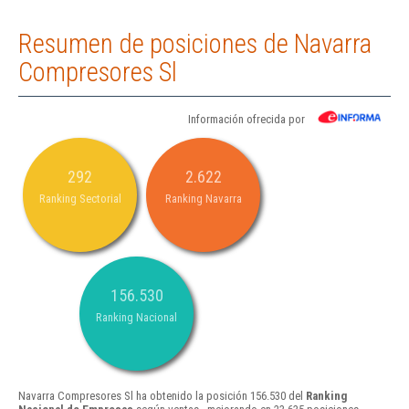
Resumen de posiciones de Navarra
Compresores Sl
Información ofrecida por
292
2.622
Ranking Sectorial
Ranking Navarra
156.530
Ranking Nacional
Navarra Compresores Sl ha obtenido la posición 156.530 del
Ranking