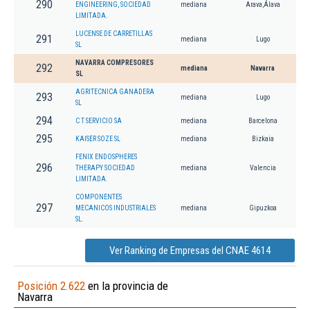
290
ENGINEERING, SOCIEDAD
mediana
Arava,Álava
LIMITADA.
LUCENSE DE CARRETILLAS
291
mediana
Lugo
SL
NAVARRA COMPRESORES
292
mediana
Navarra
SL
AGRITECNICA GANADERA
293
mediana
Lugo
SL
294
C T SERVICIO SA
mediana
Barcelona
295
KAISER SOZE SL
mediana
Bizkaia
FENIX ENDOSPHERES
296
THERAPY SOCIEDAD
mediana
Valencia
LIMITADA.
COMPONENTES
297
MECANICOS INDUSTRIALES
mediana
Gipuzkoa
SL.
Ver Ranking de Empresas del CNAE 4614
Posición 2.622
en la provincia de
Navarra