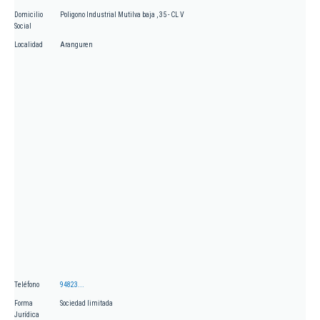
Domicilio
Poligono Industrial Mutilva baja , 35 - CL V
Social
Localidad
Aranguren
Teléfono
94823...
Forma
Sociedad limitada
Jurídica