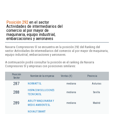
Posición 292
en el sector
Actividades de intermediarios del
comercio al por mayor de
maquinaria, equipo industrial,
embarcaciones y aeronaves
Navarra Compresores Sl se encuentra en la posición 292 del Ranking del
sector Actividades de intermediarios del comercio al por mayor de maquinaria,
equipo industrial, embarcaciones y aeronaves.
A continuación podrá consultar la posición en el ranking de Navarra
Compresores Sl y empresas con posiciones similares:
Posición
Nombre de la empresa
Ventas (€)
Provincia
Sector
287
NORWATT SL
mediana
Asturias
HISPACOM SOLUCIONES
288
mediana
Sevilla
TECNICAS SL
ABILITY MAQUINARIA Y
289
mediana
Madrid
MEDIO AMBIENTE SL.
NOVAUT SMART