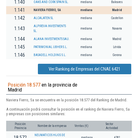
1.140
OAKS AND CORK SPAIN SL.
mediana
Baleares
1.141
NAVIERA FIERRO, SA
mediana
Madrid
1.142
ALCALATEN SL
mediana
Castellon
ALPIREVA INVESTMENTS
1.143
mediana
Navarra
SL.
1.144
ALANA INVESTMENTS SAU.
mediana
Madrid
1.145
PATRIMONIAL UBHER S.L.
mediana
Lérida
1.146
BASADELL HOLDING S.L.
mediana
Gerona
Ver Ranking de Empresas del CNAE 6421
Posición 18.577
en la provincia de
Madrid
Naviera Fierro, Sa se encuentra en la posición 18.577 del Ranking de Madrid.
A continuación podrá consultar la posición en el ranking de Naviera Fierro, Sa
y empresas con posiciones similares:
Posición
Sector
Nombre de la empresa
Ventas (€)
Provincia
Actividad
NEUMATICOS HIJOS DE
18.572
mediana
4782