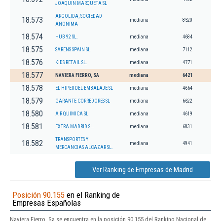
JOAQUIN MARQUETA SL
ARGOLIDA, SOCIEDAD
18.573
mediana
8520
ANONIMA
18.574
HUB 92 SL.
mediana
4684
18.575
SARENS SPAIN SL.
mediana
7112
18.576
KIDS RETAIL SL.
mediana
4771
18.577
NAVIERA FIERRO, SA
mediana
6421
18.578
EL HIPER DEL EMBALAJE SL
mediana
4664
18.579
GARANTE CORREDORES SL
mediana
6622
18.580
A R QUIMICA SL
mediana
4619
18.581
EXTRA MADRID SL.
mediana
6831
TRANSPORTES Y
18.582
mediana
4941
MERCANCIAS ALCAZAR SL.
Ver Ranking de Empresas de Madrid
Posición 90.155
en el Ranking de
Empresas Españolas
Naviera Fierro, Sa se encuentra en la posición 90.155 del Ranking Nacional de