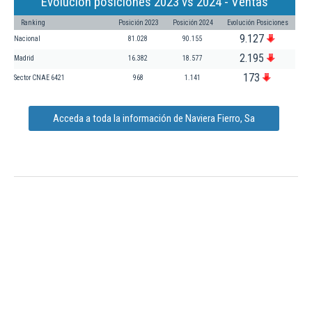
Evolución posiciones 2023 vs 2024 - Ventas
Ranking
Posición 2023
Posición 2024
Evolución Posiciones
9.127
Nacional
81.028
90.155
2.195
Madrid
16.382
18.577
173
Sector CNAE 6421
968
1.141
Acceda a toda la información de Naviera Fierro, Sa