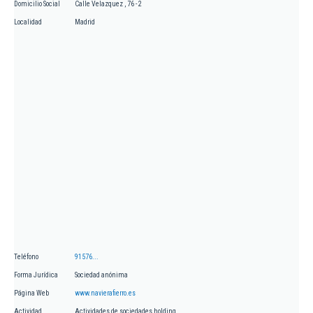
Domicilio Social
Calle Velazquez , 76 - 2
Localidad
Madrid
Teléfono
91576...
Forma Jurídica
Sociedad anónima
Página Web
www.navierafierro.es
Actividad
Actividades de sociedades holding