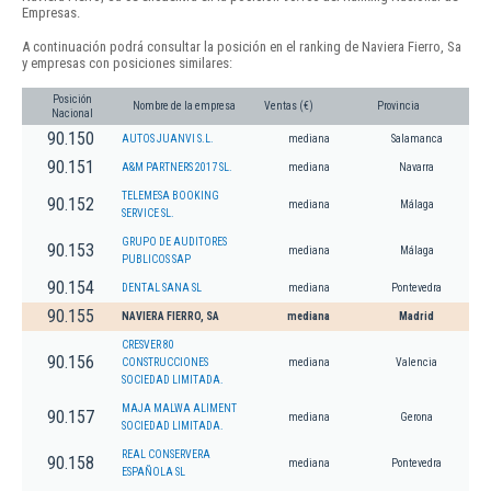
Empresas.
A continuación podrá consultar la posición en el ranking de Naviera Fierro, Sa
y empresas con posiciones similares:
Posición
Nombre de la empresa
Ventas (€)
Provincia
Nacional
90.150
AUTOS JUANVI S.L.
mediana
Salamanca
90.151
A&M PARTNERS 2017 SL.
mediana
Navarra
TELEMESA BOOKING
90.152
mediana
Málaga
SERVICE SL.
GRUPO DE AUDITORES
90.153
mediana
Málaga
PUBLICOS SAP
90.154
DENTAL SANA SL
mediana
Pontevedra
90.155
NAVIERA FIERRO, SA
mediana
Madrid
CRESVER 80
90.156
CONSTRUCCIONES
mediana
Valencia
SOCIEDAD LIMITADA.
MAJA MALWA ALIMENT
90.157
mediana
Gerona
SOCIEDAD LIMITADA.
REAL CONSERVERA
90.158
mediana
Pontevedra
ESPAÑOLA SL