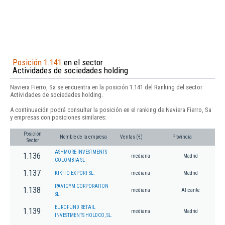
Posición 1.141
en el sector
Actividades de sociedades holding
Naviera Fierro, Sa se encuentra en la posición 1.141 del Ranking del sector
Actividades de sociedades holding.
A continuación podrá consultar la posición en el ranking de Naviera Fierro, Sa
y empresas con posiciones similares:
Posición
Nombre de la empresa
Ventas (€)
Provincia
Sector
ASHMORE INVESTMENTS
1.136
mediana
Madrid
COLOMBIA SL
1.137
KIKITO EXPORT SL.
mediana
Madrid
PAVIGYM CORPORATION
1.138
mediana
Alicante
SL.
EUROFUND RETAIL
1.139
mediana
Madrid
INVESTMENTS HOLDCO, SL.