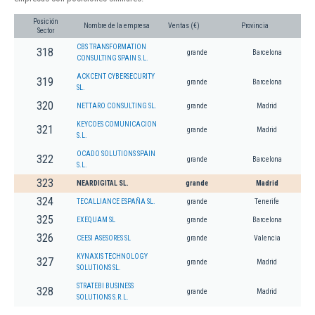
Posición
Nombre de la empresa
Ventas (€)
Provincia
Sector
CBS TRANSFORMATION
318
grande
Barcelona
CONSULTING SPAIN S.L.
ACKCENT CYBERSECURITY
319
grande
Barcelona
SL.
320
NETTARO CONSULTING SL.
grande
Madrid
KEYCOES COMUNICACION
321
grande
Madrid
S.L.
OCADO SOLUTIONS SPAIN
322
grande
Barcelona
S.L.
323
NEARDIGITAL SL.
grande
Madrid
324
TECALLIANCE ESPAÑA SL.
grande
Tenerife
325
EXEQUAM SL
grande
Barcelona
326
CEESI ASESORES SL
grande
Valencia
KYNAXIS TECHNOLOGY
327
grande
Madrid
SOLUTIONS SL.
STRATEBI BUSINESS
328
grande
Madrid
SOLUTIONS S.R.L.