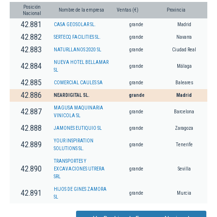
Posición
Nombre de la empresa
Ventas (€)
Provincia
Nacional
42.881
CASA GEOSOLAR SL.
grande
Madrid
42.882
SERTECQ FACILITIES SL.
grande
Navarra
42.883
NATURLLANOS 2020 SL
grande
Ciudad Real
NUEVA HOTEL BELLAMAR
42.884
grande
Málaga
SL
42.885
COMERCIAL CAULES SA
grande
Baleares
42.886
NEARDIGITAL SL.
grande
Madrid
MAGUSA MAQUINARIA
42.887
grande
Barcelona
VINICOLA SL
42.888
JAMONES EUTIQUIO SL
grande
Zaragoza
YOUR INSPIRATION
42.889
grande
Tenerife
SOLUTIONS SL.
TRANSPORTES Y
42.890
EXCAVACIONES UTRERA
grande
Sevilla
SRL
HIJOS DE GINES ZAMORA
42.891
grande
Murcia
SL