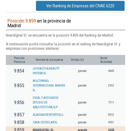
Ver Ranking de Empresas del CNAE 6220
Posición 9.859
en la provincia de
Madrid
Neardigital Sl. se encuentra en la posición 9.859 del Ranking de Madrid.
A continuación podrá consultar la posición en el ranking de Neardigital Sl. y
empresas con posiciones similares:
Posición
Sector
Nombre de la empresa
Ventas (€)
Provincia
Actividad
LR HEALTH & BEAUTY
9.854
grande
4645
SYSTEMS SL.
MULTIPANEL
9.855
INTERNACIONAL MADRID
grande
2512
SL
VIDAL Y ASOCIADOS
9.856
ESTUDIO DE
grande
7111
ARQUITECTURA SLP
9.857
ALMOSAFER SPORTS SLU.
grande
9312
9.858
CASA GEOSOLAR SL.
grande
4101
9.859
NEARDIGITAL SL.
grande
6220