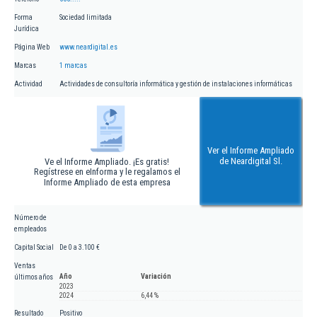
Forma
Sociedad limitada
Jurídica
Página Web
www.neardigital.es
Marcas
1 marcas
Actividad
Actividades de consultoría informática y gestión de instalaciones informáticas
Ver el Informe Ampliado
de Neardigital Sl.
Ve el Informe Ampliado. ¡Es gratis!
Regístrese en eInforma y le regalamos el
Informe Ampliado de esta empresa
Número de
empleados
Capital Social
De 0 a 3.100 €
Ventas
Año
Variación
últimos años
2023
2024
6,44 %
Resultado
Positivo