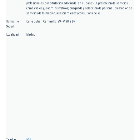
profesionales, con titulación adecuada, en su caso: - La prestación de servicios
comerciales y/o administrativos; búsqueda y selección de personal, prestación de
servicios de formación, asesoramiento y consultoría de re
Domicilio
Calle Julian Camarillo , 29 - PISO 2 DR
Social
Localidad
Madrid
Teléfono
655.....