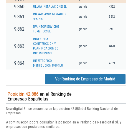
9.860
ULLOA INSTALACIONES SL
grande
4322
INFRACLASS RENEWABLES
9.861
grande
3512
SPAIN SL
SPAINTOP SERVICIOS
9.862
grande
7911
TURISTICOS SL
INGENIERIA
CONSTRUCCION Y
9.863
grande
6820
PLANIFICACION DE
INVERSIONES SL
INTERTROPICO
9.864
grande
4639
DISTRIBUCION 1999 SLU
Ver Ranking de Empresas de Madrid
Posición 42.886
en el Ranking de
Empresas Españolas
Neardigital Sl. se encuentra en la posición 42.886 del Ranking Nacional de
Empresas.
A continuación podrá consultar la posición en el ranking de Neardigital Sl. y
empresas con posiciones similares: