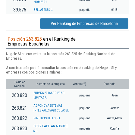
HOMES S.L.
39.575
BELLATRIU S.L.
pequeña
0113
Ver Ranking de Empresas de Barcelona
Posición 263.825
en el Ranking de
Empresas Españolas
Negele Sl se encuentra en la posición 263.825 del Ranking Nacional de
Empresas.
A continuación podrá consultar la posición en el ranking de Negele Sl y
empresas con posiciones similares:
Posición
Nombre de la empresa
Ventas (€)
Provincia
Nacional
EUREKA 2016 SOCIEDAD
263.820
pequeña
Jaén
LIMITADA.
AGRONOVA SISTEMAS
263.821
pequeña
Córdoba
INTEGRALES AGRICOLAS SL
263.822
PINTURAS BELLO, S.L.
pequeña
Arava,Álava
PEREZ CAPELAN ASESORES
263.823
pequeña
Coruña
S.L.