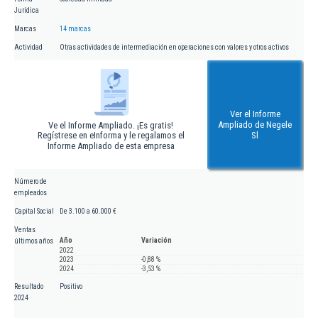
Jurídica
Marcas
14 marcas
Actividad
Otras actividades de intermediación en operaciones con valores y otros activos
Ver el Informe
Ampliado de Negele
Ve el Informe Ampliado. ¡Es gratis!
Regístrese en eInforma y le regalamos el
Sl
Informe Ampliado de esta empresa
Número de
empleados
Capital Social
De 3.100 a 60.000 €
Ventas
Año
Variación
últimos años
2022
2023
-0,88 %
2024
-3,53 %
Resultado
Positivo
2024