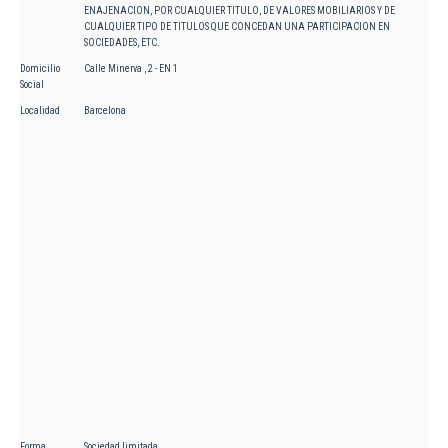
ENAJENACION, POR CUALQUIER TITULO, DE VALORES MOBILIARIOS Y DE
CUALQUIER TIPO DE TITULOS QUE CONCEDAN UNA PARTICIPACION EN
SOCIEDADES, ETC.
Domicilio
Calle Minerva , 2 - EN 1
Social
Localidad
Barcelona
Forma
Sociedad limitada