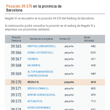
Posición 39.570
en la provincia de
Barcelona
Negele Sl se encuentra en la posición 39.570 del Ranking de Barcelona.
A continuación podrá consultar la posición en el ranking de Negele Sl y
empresas con posiciones similares:
Posición
Sector
Nombre de la empresa
Ventas (€)
Provincia
Actividad
39.565
KRIPTON LUBRICANTES S.L.
pequeña
4682
39.566
KOSMO JOY EVENTUS S.L.
pequeña
8230
39.567
FISORSE SL
pequeña
5611
39.568
SAI KRIPA SL
pequeña
4643
AL TOP SUMINISTROS DE
39.569
pequeña
4689
CONSTRUCCION SA
39.570
NEGELE SL
pequeña
6614
39.571
SEÑOR GUZMAN S.L.
pequeña
6820
39.572
APSFIRE CORTAFUEGOS SL.
pequeña
4399
39.573
ACTUALTIC SL.
pequeña
7112
IKONIC SUSTAINABLE
39.574
pequeña
4101