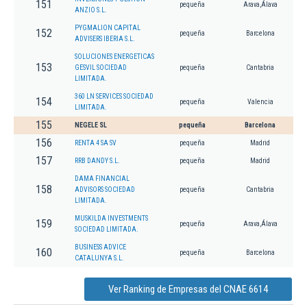
151
pequeña
Arava,Álava
ANZIO S.L.
PYGMALION CAPITAL
152
pequeña
Barcelona
ADVISERS IBERIA S.L.
SOLUCIONES ENERGETICAS
153
GESVIL SOCIEDAD
pequeña
Cantabria
LIMITADA.
360 LN SERVICES SOCIEDAD
154
pequeña
Valencia
LIMITADA.
155
NEGELE SL
pequeña
Barcelona
156
RENTA 4 SA SV
pequeña
Madrid
157
RRB DANDY S.L.
pequeña
Madrid
DAMA FINANCIAL
158
ADVISORS SOCIEDAD
pequeña
Cantabria
LIMITADA.
MUSKILDA INVESTMENTS
159
pequeña
Arava,Álava
SOCIEDAD LIMITADA.
BUSINESS ADVICE
160
pequeña
Barcelona
CATALUNYA S.L.
Ver Ranking de Empresas del CNAE 6614