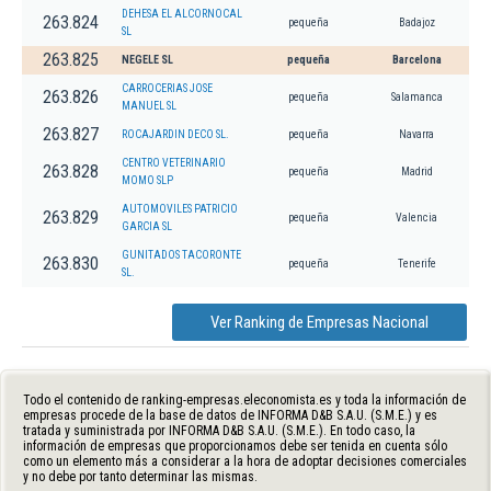
DEHESA EL ALCORNOCAL
263.824
pequeña
Badajoz
SL
263.825
NEGELE SL
pequeña
Barcelona
CARROCERIAS JOSE
263.826
pequeña
Salamanca
MANUEL SL
263.827
ROCAJARDIN DECO SL.
pequeña
Navarra
CENTRO VETERINARIO
263.828
pequeña
Madrid
MOMO SLP
AUTOMOVILES PATRICIO
263.829
pequeña
Valencia
GARCIA SL
GUNITADOS TACORONTE
263.830
pequeña
Tenerife
SL.
Ver Ranking de Empresas Nacional
Todo el contenido de ranking-empresas.eleconomista.es y toda la información de
empresas procede de la base de datos de INFORMA D&B S.A.U. (S.M.E.) y es
tratada y suministrada por INFORMA D&B S.A.U. (S.M.E.). En todo caso, la
información de empresas que proporcionamos debe ser tenida en cuenta sólo
como un elemento más a considerar a la hora de adoptar decisiones comerciales
y no debe por tanto determinar las mismas.