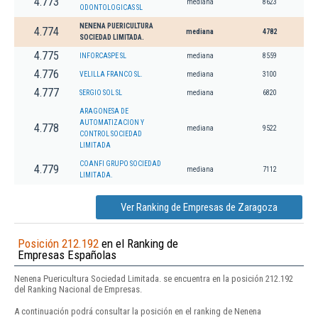
4.773
mediana
8623
ODONTOLOGICAS SL
NENENA PUERICULTURA
4.774
mediana
4782
SOCIEDAD LIMITADA.
4.775
INFORCASPE SL
mediana
8559
4.776
VELILLA FRANCO SL.
mediana
3100
4.777
SERGIO SOL SL
mediana
6820
ARAGONESA DE
AUTOMATIZACION Y
4.778
mediana
9522
CONTROL SOCIEDAD
LIMITADA
COANFI GRUPO SOCIEDAD
4.779
mediana
7112
LIMITADA.
Ver Ranking de Empresas de Zaragoza
Posición 212.192
en el Ranking de
Empresas Españolas
Nenena Puericultura Sociedad Limitada. se encuentra en la posición 212.192
del Ranking Nacional de Empresas.
A continuación podrá consultar la posición en el ranking de Nenena