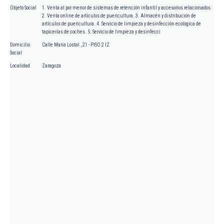
Objeto Social
1. Venta al por menor de sistemas de retención infantil y accesorios relacionados.
2. Venta online de artículos de puericultura. 3. Almacén y distribución de
artículos de puericultura. 4. Servicio de limpieza y desinfección ecológica de
tapicerías de coches. 5. Servicio de limpieza y desinfecci
Domicilio
Calle Maria Lostal , 21 - PISO 2 IZ
Social
Localidad
Zaragoza