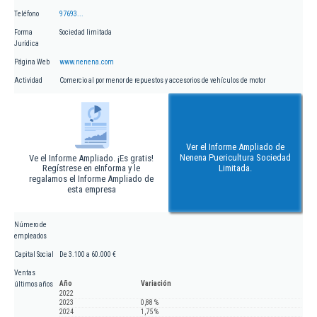
Teléfono
97693...
Forma
Sociedad limitada
Jurídica
Página Web
www.nenena.com
Actividad
Comercio al por menor de repuestos y accesorios de vehículos de motor
Ver el Informe Ampliado de
Nenena Puericultura Sociedad
Ve el Informe Ampliado. ¡Es gratis!
Regístrese en eInforma y le
Limitada.
regalamos el Informe Ampliado de
esta empresa
Número de
empleados
Capital Social
De 3.100 a 60.000 €
Ventas
Año
Variación
últimos años
2022
2023
0,88 %
2024
1,75 %