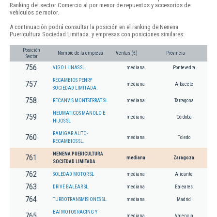
Ranking del sector Comercio al por menor de repuestos y accesorios de
vehículos de motor.
A continuación podrá consultar la posición en el ranking de Nenena
Puericultura Sociedad Limitada. y empresas con posiciones similares:
Posición
Nombre de la empresa
Ventas (€)
Provincia
Sector
756
VIGO LUNAS SL.
mediana
Pontevedra
RECAMBIOS PENRY
757
mediana
Albacete
SOCIEDAD LIMITADA.
758
RECANVIS MONTSERRAT SL
mediana
Tarragona
NEUMATICOS MANOLO E
759
mediana
Córdoba
HIJOS SL
RAMIGAR AUTO-
760
mediana
Toledo
RECAMBIOS SL.
NENENA PUERICULTURA
761
mediana
Zaragoza
SOCIEDAD LIMITADA.
762
SOLEDAD MOTOR SL
mediana
Alicante
763
DRIVE BALEAR SL.
mediana
Baleares
764
TURBOTRANSMISIONES SL.
mediana
Madrid
BATMOTOS RACING Y
765
mediana
Valencia