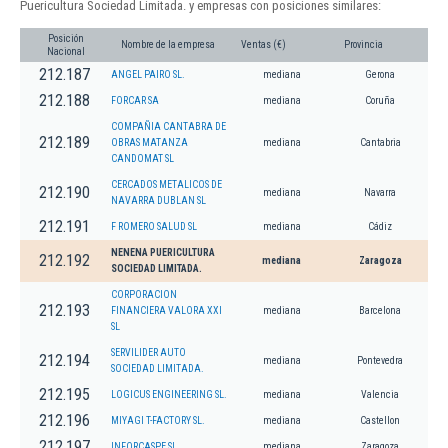
Puericultura Sociedad Limitada. y empresas con posiciones similares:
Posición
Nombre de la empresa
Ventas (€)
Provincia
Nacional
212.187
ANGEL PAIRO SL.
mediana
Gerona
212.188
FORCAR SA
mediana
Coruña
COMPAÑIA CANTABRA DE
212.189
OBRAS MATANZA
mediana
Cantabria
CANDOMAT SL
CERCADOS METALICOS DE
212.190
mediana
Navarra
NAVARRA DUBLAN SL
212.191
F ROMERO SALUD SL
mediana
Cádiz
NENENA PUERICULTURA
212.192
mediana
Zaragoza
SOCIEDAD LIMITADA.
CORPORACION
212.193
FINANCIERA VALORA XXI
mediana
Barcelona
SL
SERVILIDER AUTO
212.194
mediana
Pontevedra
SOCIEDAD LIMITADA.
212.195
LOGICUS ENGINEERING SL.
mediana
Valencia
212.196
MIYAGI T-FACTORY SL.
mediana
Castellon
212.197
INFORCASPE SL
mediana
Zaragoza