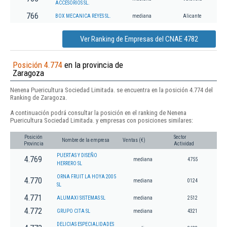
ACCESORIOS SL.
766
BOX MECANICA REYES SL.
mediana
Alicante
Ver Ranking de Empresas del CNAE 4782
Posición 4.774
en la provincia de
Zaragoza
Nenena Puericultura Sociedad Limitada. se encuentra en la posición 4.774 del
Ranking de Zaragoza.
A continuación podrá consultar la posición en el ranking de Nenena
Puericultura Sociedad Limitada. y empresas con posiciones similares:
Posición
Sector
Nombre de la empresa
Ventas (€)
Provincia
Actividad
PUERTAS Y DISEÑO
4.769
mediana
4755
HERRERO SL
ORNA FRUIT LA HOYA 2005
4.770
mediana
0124
SL
4.771
ALUMAXI SISTEMAS SL
mediana
2512
4.772
GRUPO CITA SL
mediana
4321
DELICIAS ESPECIALIDADES