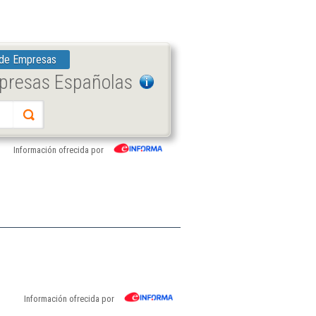
 de Empresas
mpresas Españolas
Información ofrecida por
Información ofrecida por