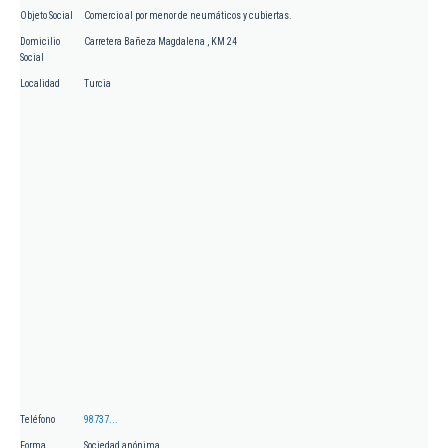
Objeto Social
Comercio al por menor de neumáticos y cubiertas.
Domicilio
Carretera Bañeza Magdalena , KM 24
Social
Localidad
Turcia
Teléfono
98737...
Forma
Sociedad anónima