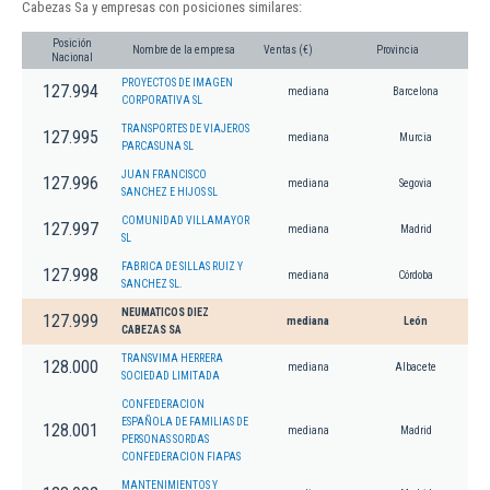
Cabezas Sa y empresas con posiciones similares:
Posición
Nombre de la empresa
Ventas (€)
Provincia
Nacional
PROYECTOS DE IMAGEN
127.994
mediana
Barcelona
CORPORATIVA SL
TRANSPORTES DE VIAJEROS
127.995
mediana
Murcia
PARCASUNA SL
JUAN FRANCISCO
127.996
mediana
Segovia
SANCHEZ E HIJOS SL
COMUNIDAD VILLAMAYOR
127.997
mediana
Madrid
SL
FABRICA DE SILLAS RUIZ Y
127.998
mediana
Córdoba
SANCHEZ SL.
NEUMATICOS DIEZ
127.999
mediana
León
CABEZAS SA
TRANSVIMA HERRERA
128.000
mediana
Albacete
SOCIEDAD LIMITADA
CONFEDERACION
ESPAÑOLA DE FAMILIAS DE
128.001
mediana
Madrid
PERSONAS SORDAS
CONFEDERACION FIAPAS
MANTENIMIENTOS Y