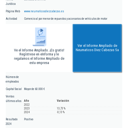
Jurídica
Página Web
www.neumaticosdiezcabezas.es
Actividad
Comercio al por menor de repuestos y accesorios de vehículos de motor
Ver el Informe Ampliado de
Neumaticos Diez Cabezas Sa
Ve el Informe Ampliado. ¡Es gratis!
Regístrese en eInforma y le
regalamos el Informe Ampliado de
esta empresa
Número de
empleados
Capital Social
Mayor de 60.000 €
Ventas
Año
Variación
últimos años
2022
2023
13,73 %
2024
-0,13 %
Resultado
Positivo
2024