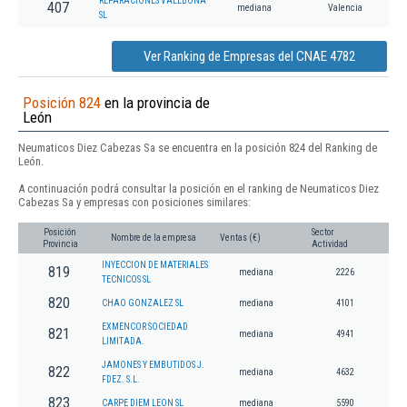
REPARACIONES VALLBONA
407
mediana
Valencia
SL
Ver Ranking de Empresas del CNAE 4782
Posición 824
en la provincia de
León
Neumaticos Diez Cabezas Sa se encuentra en la posición 824 del Ranking de
León.
A continuación podrá consultar la posición en el ranking de Neumaticos Diez
Cabezas Sa y empresas con posiciones similares:
Posición
Sector
Nombre de la empresa
Ventas (€)
Provincia
Actividad
INYECCION DE MATERIALES
819
mediana
2226
TECNICOS SL
820
CHAO GONZALEZ SL
mediana
4101
EXMENCOR SOCIEDAD
821
mediana
4941
LIMITADA.
JAMONES Y EMBUTIDOS J.
822
mediana
4632
FDEZ. S.L.
823
CARPE DIEM LEON SL
mediana
5590