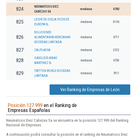
NEUMATICOS DIEZ
824
mediana
4782
CABEZAS SA
LECHE DE OVEJA PICOS DE
825
mediana
0145
EUROPA SL.
SOLUCIONES
826
ALIMENTARIAS BERCIANAS
mediana
4711
SOCIEDAD LIMITADA.
827
CALPLAS SA
mediana
2512
GASOLEOS ARIAS
828
mediana
4730
MARTINEZ SL
TRETTON WORLD SOCIEDAD
829
mediana
7911
LIMITADA.
Ver Ranking de Empresas de León
Posición 127.999
en el Ranking de
Empresas Españolas
Neumaticos Diez Cabezas Sa se encuentra en la posición 127.999 del Ranking
Nacional de Empresas.
A continuación podrá consultar la posición en el ranking de Neumaticos Diez