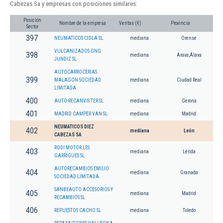
Cabezas Sa y empresas con posiciones similares:
Posición
Nombre de la empresa
Ventas (€)
Provincia
Sector
397
NEUMATICOS CIDLA SL.
mediana
Orense
VULCANIZADOS GNG
398
mediana
Arava,Álava
JUNDIZ SL
AUTOCARROCERIAS
399
MALAGON SOCIEDAD
mediana
Ciudad Real
LIMITADA.
400
AUTO-RECANVIS TER SL
mediana
Gerona
401
MADRID CAMPER VAN SL.
mediana
Madrid
NEUMATICOS DIEZ
402
mediana
León
CABEZAS SA
RODI MOTOR LES
403
mediana
Lérida
GARRIGUES SL
AUTORECAMBIOS EMILIO
404
mediana
Granada
SOCIEDAD LIMITADA.
SANBEAUTO ACCESORIOS Y
405
mediana
Madrid
RECAMBIOS SL
406
REPUESTOS CACHO SL
mediana
Toledo