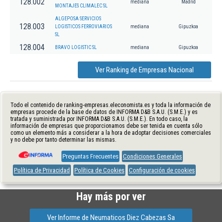
128.002
mediana
Madrid
MONTAJES CLIMALEC SL
ALGEPOSA SERVICIOS
128.003
LOGISTICOS FERROVIARIOS
mediana
Gipuzkoa
SL
128.004
BRAVO LOGISTIC SL
mediana
Gipuzkoa
Ver Ranking de Empresas Nacional
Todo el contenido de ranking-empresas.eleconomista.es y toda la información de
empresas procede de la base de datos de INFORMA D&B S.A.U. (S.M.E.) y es
tratada y suministrada por INFORMA D&B S.A.U. (S.M.E.). En todo caso, la
información de empresas que proporcionamos debe ser tenida en cuenta sólo
como un elemento más a considerar a la hora de adoptar decisiones comerciales
y no debe por tanto determinar las mismas.
Preguntas Frecuentes
Condiciones Generales
Política de Privacidad
Política de Cookies
Configuración de cookies
Hay más por ver
Ver Informe de Neumaticos Diez Cabezas Sa