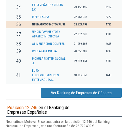
EXTREMEÑA DE ARROCES
34
23.156.137
0112
S.C.
35
IBERHIPAC SA
22.967.248
2222
36
NEUMATICOS MOTOVAL SL
22.729.499
4783
SENDIN PAVIMENTOS Y
37
22.212.532
4101
ABASTECIMIENTOS SA
38
ALIMENTACION CONPE SL
21.089.108
4633
39
CNES ARAPLASA, SA
20.556.682
4299
MODULAR SYSTEM GLOBAL
40
19.649.151
4101
SL.
EURO
41
ELECTRODOMESTICOS
18.907.360
4643
EXTREMADURA SL
Ver Ranking de Empresas de Cáceres
Posición 12.746
en el Ranking de
Empresas Españolas
Neumaticos Motoval Sl se encuentra en la posición 12.746 del Ranking
Nacional de Empresas , con una facturación de 22.729.499 €.