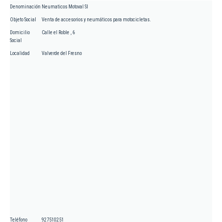
Denominación
Neumaticos Motoval Sl
Objeto Social
Venta de accesorios y neumáticos para motocicletas.
Domicilio
Calle el Roble , 6
Social
Localidad
Valverde del Fresno
Teléfono
927510251