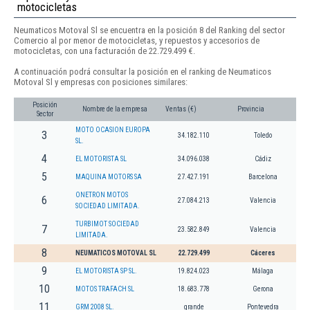
motocicletas
Neumaticos Motoval Sl se encuentra en la posición 8 del Ranking del sector
Comercio al por menor de motocicletas, y repuestos y accesorios de
motocicletas, con una facturación de 22.729.499 €.
A continuación podrá consultar la posición en el ranking de Neumaticos
Motoval Sl y empresas con posiciones similares:
Posición
Nombre de la empresa
Ventas (€)
Provincia
Sector
MOTO OCASION EUROPA
3
34.182.110
Toledo
SL.
4
EL MOTORISTA SL
34.096.038
Cádiz
5
MAQUINA MOTORS SA
27.427.191
Barcelona
ONETRON MOTOS
6
27.084.213
Valencia
SOCIEDAD LIMITADA.
TURBIMOT SOCIEDAD
7
23.582.849
Valencia
LIMITADA.
8
NEUMATICOS MOTOVAL SL
22.729.499
Cáceres
9
EL MOTORISTA SP SL.
19.824.023
Málaga
10
MOTOS TRAFACH SL
18.683.778
Gerona
11
GRM 2008 SL.
grande
Pontevedra