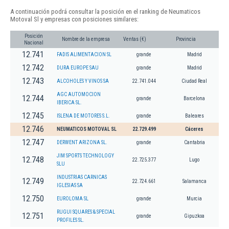
A continuación podrá consultar la posición en el ranking de Neumaticos
Motoval Sl y empresas con posiciones similares:
Posición
Nombre de la empresa
Ventas (€)
Provincia
Nacional
12.741
FADIS ALIMENTACION SL
grande
Madrid
12.742
DURA EUROPE SAU
grande
Madrid
12.743
ALCOHOLES Y VINOS SA
22.741.044
Ciudad Real
AGC AUTOMOCION
12.744
grande
Barcelona
IBERICA SL.
12.745
ISLENA DE MOTORES S.L.
grande
Baleares
12.746
NEUMATICOS MOTOVAL SL
22.729.499
Cáceres
12.747
DERWENT ARIZONA SL.
grande
Cantabria
JIM SPORTS TECHNOLOGY
12.748
22.725.377
Lugo
SLU
INDUSTRIAS CARNICAS
12.749
22.724.661
Salamanca
IGLESIAS SA
12.750
EUROLOMA SL
grande
Murcia
RUGUI SQUARES & SPECIAL
12.751
grande
Gipuzkoa
PROFILES SL.