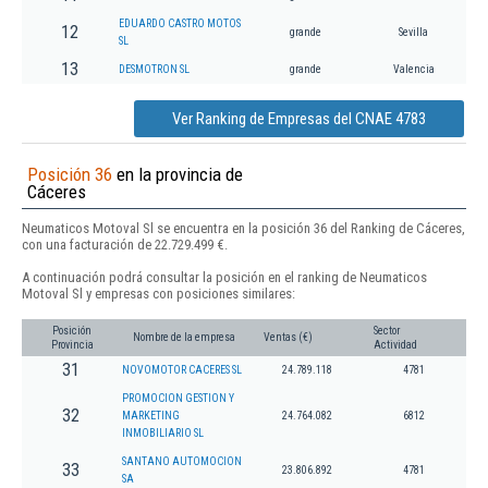
EDUARDO CASTRO MOTOS
12
grande
Sevilla
SL
13
DESMOTRON SL
grande
Valencia
Ver Ranking de Empresas del CNAE 4783
Posición 36
en la provincia de
Cáceres
Neumaticos Motoval Sl se encuentra en la posición 36 del Ranking de Cáceres,
con una facturación de 22.729.499 €.
A continuación podrá consultar la posición en el ranking de Neumaticos
Motoval Sl y empresas con posiciones similares:
Posición
Sector
Nombre de la empresa
Ventas (€)
Provincia
Actividad
31
NOVOMOTOR CACERES SL
24.789.118
4781
PROMOCION GESTION Y
32
MARKETING
24.764.082
6812
INMOBILIARIO SL
SANTANO AUTOMOCION
33
23.806.892
4781
SA