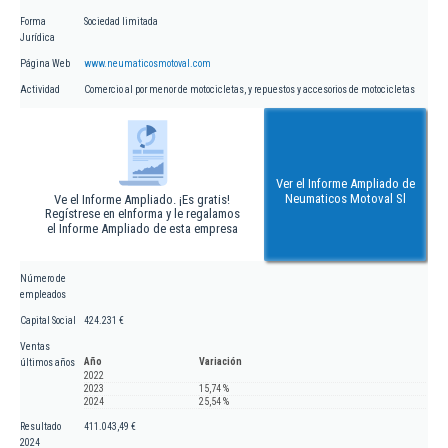
Forma
Sociedad limitada
Jurídica
Página Web
www.neumaticosmotoval.com
Actividad
Comercio al por menor de motocicletas, y repuestos y accesorios de motocicletas
Ver el Informe Ampliado de
Neumaticos Motoval Sl
Ve el Informe Ampliado. ¡Es gratis!
Regístrese en eInforma y le regalamos
el Informe Ampliado de esta empresa
Número de
empleados
Capital Social
424.231 €
Ventas
Año
Variación
últimos años
2022
2023
15,74 %
2024
25,54 %
Resultado
411.043,49 €
2024