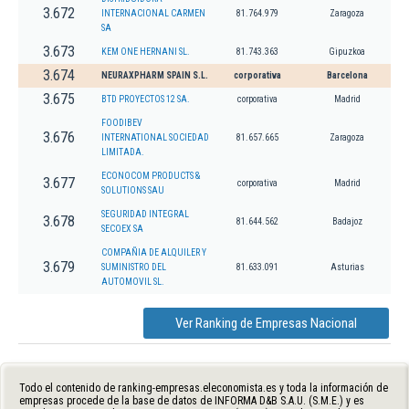
3.672
INTERNACIONAL CARMEN
81.764.979
Zaragoza
SA
3.673
KEM ONE HERNANI SL.
81.743.363
Gipuzkoa
3.674
NEURAXPHARM SPAIN S.L.
corporativa
Barcelona
3.675
BTD PROYECTOS 12 SA.
corporativa
Madrid
FOODIBEV
3.676
INTERNATIONAL SOCIEDAD
81.657.665
Zaragoza
LIMITADA.
ECONOCOM PRODUCTS &
3.677
corporativa
Madrid
SOLUTIONS SAU
SEGURIDAD INTEGRAL
3.678
81.644.562
Badajoz
SECOEX SA
COMPAÑIA DE ALQUILER Y
3.679
SUMINISTRO DEL
81.633.091
Asturias
AUTOMOVIL SL.
Ver Ranking de Empresas Nacional
Todo el contenido de ranking-empresas.eleconomista.es y toda la información de
empresas procede de la base de datos de INFORMA D&B S.A.U. (S.M.E.) y es