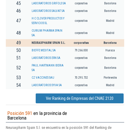
45
LABORATORIOS GRIFOLS SA
corporativa
Barcelona
46
LABORATORIOS SALVAT SA
corporativa
Barcelona
H C CLOVER PRODUCTOS Y
47
corporativa
Madrid
SERVICIOS SL
CURIUM PHARMA SPAIN
48
corporativa
Madrid
SA.
49
NEURAXPHARM SPAIN S.L.
corporativa
Barcelona
50
BIEFFE MEDITAL SA
79.266.000
Huesca
51
LABORATORIOS ERN SA
corporativa
Barcelona
PAUL HARTMANN IBERIA
52
corporativa
Barcelona
SA
53
CZ VACCINES SAU
70.295.732
Pontevedra
54
LABORATORIOS SYVA SA
corporativa
Madrid
Ver Ranking de Empresas del CNAE 2120
Posición 591
en la provincia de
Barcelona
Neuraxpharm Spain S.l. se encuentra en la posición 591 del Ranking de