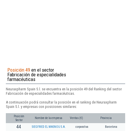
Posición 49
en el sector
Fabricación de especialidades
farmacéuticas
Neuraxpharm Spain S.l. se encuentra en la posición 49 del Ranking del sector
Fabricación de especialidades farmacéuticas.
A continuación podrá consultar la posición en el ranking de Neuraxpharm
Spain S.l. y empresas con posiciones similares:
Posición
Nombre de la empresa
Ventas (€)
Provincia
Sector
44
SIEGFRIED EL MASNOU S.A.
corporativa
Barcelona