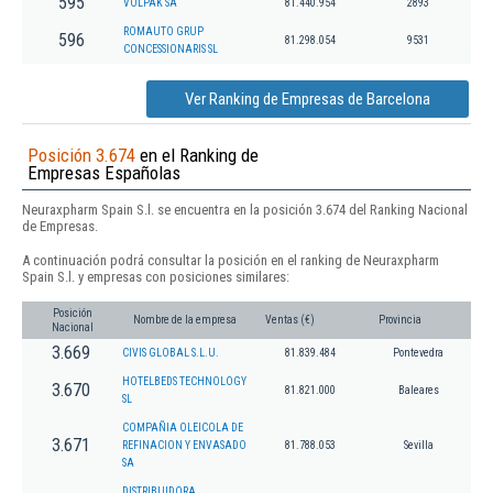
595
VOLPAK SA
81.440.954
2893
ROMAUTO GRUP
596
81.298.054
9531
CONCESSIONARIS SL
Ver Ranking de Empresas de Barcelona
Posición 3.674
en el Ranking de
Empresas Españolas
Neuraxpharm Spain S.l. se encuentra en la posición 3.674 del Ranking Nacional
de Empresas.
A continuación podrá consultar la posición en el ranking de Neuraxpharm
Spain S.l. y empresas con posiciones similares:
Posición
Nombre de la empresa
Ventas (€)
Provincia
Nacional
3.669
CIVIS GLOBAL S.L.U.
81.839.484
Pontevedra
HOTELBEDS TECHNOLOGY
3.670
81.821.000
Baleares
SL
COMPAÑIA OLEICOLA DE
3.671
REFINACION Y ENVASADO
81.788.053
Sevilla
SA
DISTRIBUIDORA