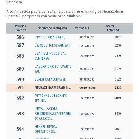
Barcelona.
A continuación podrá consultar la posición en el ranking de Neuraxpharm
Spain S.l. y empresas con posiciones similares:
Posición
Sector
Nombre de la empresa
Ventas (€)
Provincia
Actividad
586
INMOBILIARIA MAR SL.
82.200.761
6811
587
DSV SOLUTIONS SPAIN SAU
corporativa
5210
LGAI TECHNOLOGICAL
588
corporativa
7499
CENTER SA
LABORATORIO ECHEVARNE
589
82.036.984
8699
SAU
590
EUREST CATALUNYA SL.
81.873.000
5622
591
NEURAXPHARM SPAIN S.L.
corporativa
2120
PETRONAS LUBRICANTS
592
corporativa
2059
SPAIN SL
INSTAL.LACIONS
593
ASSISTENCIALS SANITARIES
corporativa
8610
SCIAS S.C.C.L.
HENKEL IBERICA
594
corporativa
2041
OPERATIONS SL.