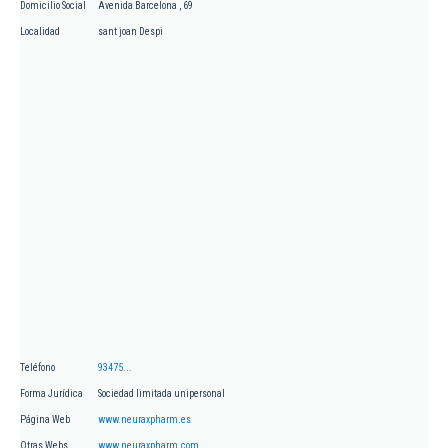
Domicilio Social
Avenida Barcelona , 69
Localidad
sant joan Despi
Teléfono
93475...
Forma Jurídica
Sociedad limitada unipersonal
Página Web
www.neuraxpharm.es
Otras Webs
www.neuraxpharm.com