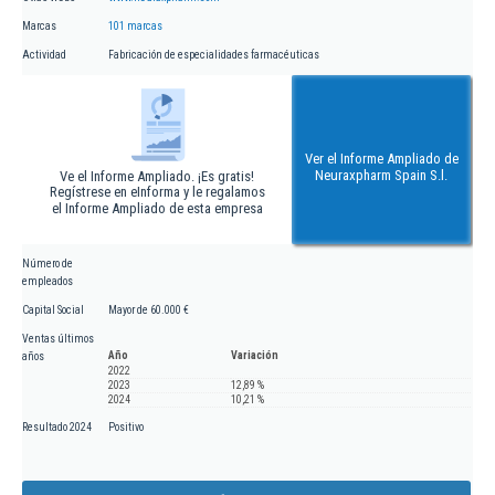
Marcas
101 marcas
Actividad
Fabricación de especialidades farmacéuticas
Ver el Informe Ampliado de
Neuraxpharm Spain S.l.
Ve el Informe Ampliado. ¡Es gratis!
Regístrese en eInforma y le regalamos
el Informe Ampliado de esta empresa
Número de
empleados
Capital Social
Mayor de 60.000 €
Ventas últimos
Año
Variación
años
2022
2023
12,89 %
2024
10,21 %
Resultado 2024
Positivo