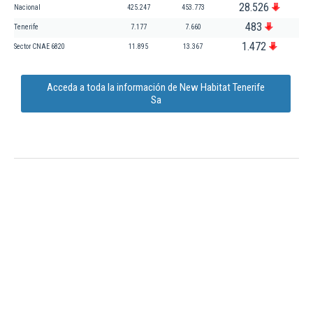
28.526
Nacional
425.247
453.773
483
Tenerife
7.177
7.660
1.472
Sector CNAE 6820
11.895
13.367
Acceda a toda la información de New Habitat Tenerife
Sa