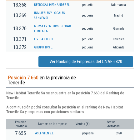
13.368
BERROCAL HERNANDEZ SL
pequeña
Salamanca
INMUEBLES Y LOCALES
13.369
pequeña
Madrid
SANYPA SL.
MOMA EVENTUR SOCIEDAD
13.370
pequeña
Granada
LIMITADA.
13.371
EIVICANTER SL
pequeña
Baleares
13.372
GRUPO 18 S.L.
pequeña
Alicante
Ver Ranking de Empresas del CNAE 6820
Posición 7.660
en la provincia de
Tenerife
New Habitat Tenerife Sa se encuentra en la posición 7.660 del Ranking de
Tenerife.
A continuación podrá consultar la posición en el ranking de New Habitat
Tenerife Sa y empresas con posiciones similares:
Posición
Sector
Nombre de la empresa
Ventas (€)
Provincia
Actividad
7.655
ASEFISTEN S.L.
pequeña
6920