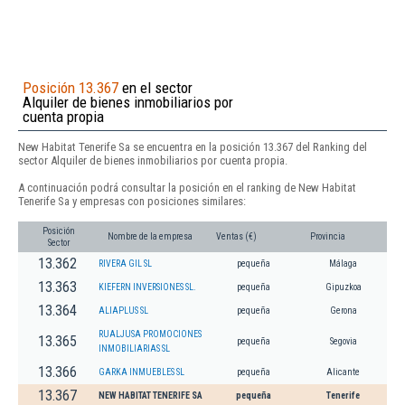
Posición 13.367
en el sector
Alquiler de bienes inmobiliarios por
cuenta propia
New Habitat Tenerife Sa se encuentra en la posición 13.367 del Ranking del
sector Alquiler de bienes inmobiliarios por cuenta propia.
A continuación podrá consultar la posición en el ranking de New Habitat
Tenerife Sa y empresas con posiciones similares:
Posición
Nombre de la empresa
Ventas (€)
Provincia
Sector
13.362
RIVERA GIL SL
pequeña
Málaga
13.363
KIEFERN INVERSIONES SL.
pequeña
Gipuzkoa
13.364
ALIAPLUS SL
pequeña
Gerona
RUALJUSA PROMOCIONES
13.365
pequeña
Segovia
INMOBILIARIAS SL
13.366
GARKA INMUEBLES SL
pequeña
Alicante
13.367
NEW HABITAT TENERIFE SA
pequeña
Tenerife