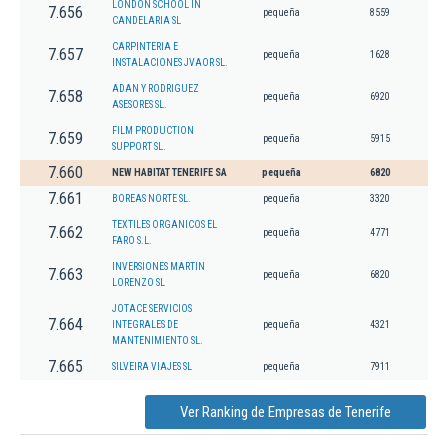
LONDON SCHOOL IN
7.656
pequeña
8559
CANDELARIA SL
CARPINTERIA E
7.657
pequeña
1628
INSTALACIONES JVAOR SL.
ADAN Y RODRIGUEZ
7.658
pequeña
6920
ASESORES SL.
FILM PRODUCTION
7.659
pequeña
5915
SUPPORT SL.
7.660
NEW HABITAT TENERIFE SA
pequeña
6820
7.661
BOREAS NORTE SL.
pequeña
3320
TEXTILES ORGANICOS EL
7.662
pequeña
4771
FARO S.L.
INVERSIONES MARTIN
7.663
pequeña
6820
LORENZO SL
JOTACE SERVICIOS
7.664
INTEGRALES DE
pequeña
4321
MANTENIMIENTO SL.
7.665
SILVEIRA VIAJES SL
pequeña
7911
Ver Ranking de Empresas de Tenerife