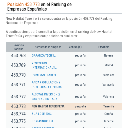
Posición 453.773
en el Ranking de
Empresas Españolas
New Habitat Tenerife Sa se encuentra en la posición 453.773 del Ranking
Nacional de Empresas.
A continuación podrá consultar la posición en el ranking de New Habitat
Tenerife Sa y empresas con posiciones similares:
Posición
Nombre de la empresa
Ventas (€)
Provincia
Nacional
453.768
GARANZA TECH SL.
pequeña
Navarra
VENEVISION
453.769
pequeña
Madrid
INTERNACIONAL SL.
453.770
PRIMTRAN TRADE SL
pequeña
Barcelona
ANCAR ROTULACION Y
453.771
pequeña
Valladolid
PUBLICIDAD EXTERIOR SL.
ALSOVAL INVERSIONES
453.772
pequeña
Valencia
SOCIEDAD LIMITADA.
453.773
NEW HABITAT TENERIFE SA
pequeña
Tenerife
453.774
BUA LODEIRO SL
pequeña
Coruña
453.775
BOREAS NORTE SL.
pequeña
Tenerife