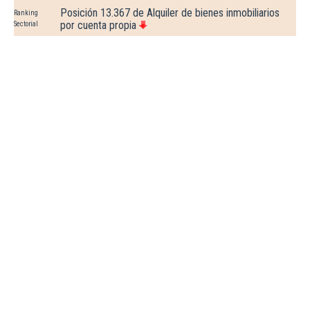
Posición 13.367 de Alquiler de bienes inmobiliarios
Ranking
por cuenta propia
Sectorial