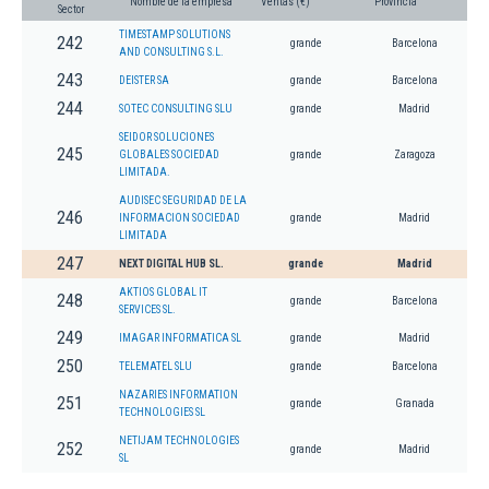
Nombre de la empresa
Ventas (€)
Provincia
Sector
TIMESTAMP SOLUTIONS
242
grande
Barcelona
AND CONSULTING S.L.
243
DEISTER SA
grande
Barcelona
244
SOTEC CONSULTING SLU
grande
Madrid
SEIDOR SOLUCIONES
245
GLOBALES SOCIEDAD
grande
Zaragoza
LIMITADA.
AUDISEC SEGURIDAD DE LA
246
INFORMACION SOCIEDAD
grande
Madrid
LIMITADA
247
NEXT DIGITAL HUB SL.
grande
Madrid
AKTIOS GLOBAL IT
248
grande
Barcelona
SERVICES SL.
249
IMAGAR INFORMATICA SL
grande
Madrid
250
TELEMATEL SLU
grande
Barcelona
NAZARIES INFORMATION
251
grande
Granada
TECHNOLOGIES SL
NETIJAM TECHNOLOGIES
252
grande
Madrid
SL