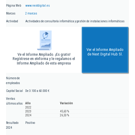
Página Web
www.nextdigital.es
Marcas
2 marcas
Actividad
Actividades de consultoría informática y gestión de instalaciones informáticas
Ver el Informe Ampliado
de Next Digital Hub Sl.
Ve el Informe Ampliado. ¡Es gratis!
Regístrese en eInforma y le regalamos el
Informe Ampliado de esta empresa
Número de
empleados
Capital Social
De 3.100 a 60.000 €
Ventas
Año
Variación
últimos años
2022
2023
45,63 %
2024
26,53 %
Resultado
Positivo
2024