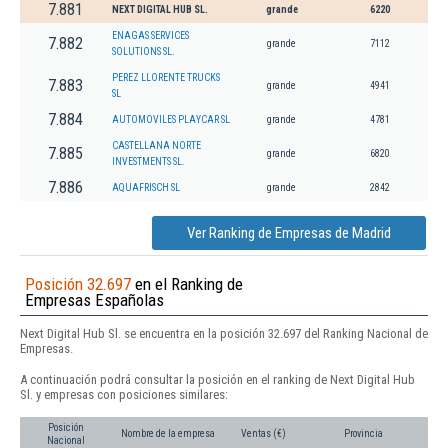
7.881
NEXT DIGITAL HUB SL.
grande
6220
ENAGAS SERVICES
7.882
grande
7112
SOLUTIONS SL.
PEREZ LLORENTE TRUCKS
7.883
grande
4941
SL
7.884
AUTOMOVILES PLAYCAR SL
grande
4781
CASTELLANA NORTE
7.885
grande
6820
INVESTMENTS SL.
7.886
AQUAFRISCH SL
grande
2842
Ver Ranking de Empresas de Madrid
Posición 32.697
en el Ranking de
Empresas Españolas
Next Digital Hub Sl. se encuentra en la posición 32.697 del Ranking Nacional de
Empresas.
A continuación podrá consultar la posición en el ranking de Next Digital Hub
Sl. y empresas con posiciones similares:
Posición
Nombre de la empresa
Ventas (€)
Provincia
Nacional