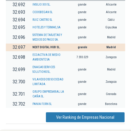
32.692
INSILIO XXI SL.
grande
Alicante
32.693
CODISBEGAN SL
grande
Alicante
32.694
RUIZ CASTRO SL
grande
Cádiz
32.695
HOTELES Y TERMAS, SA
grande
Gipuzkoa
SISTEMA DE TARJETAS Y
32.696
grande
Madrid
MEDIOS DE PAGO SA.
32.697
NEXT DIGITAL HUB SL.
grande
Madrid
ECOACTIVA DE MEDIO
32.698
7.593.029
Zaragoza
AMBIENTE SA
ENAGAS SERVICES
32.699
grande
Madrid
SOLUTIONS SL.
VILAHEXDOSS SOCIEDAD
32.700
grande
Zaragoza
LIMITADA.
GRUPO EMPRESARIAL LA
32.701
grande
Granada
CAÑA SL.
32.702
PANIA FORN SL
grande
Barcelona
Ver Ranking de Empresas Nacional