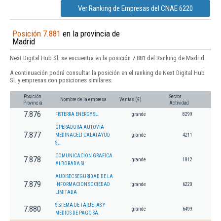
Ver Ranking de Empresas del CNAE 6220
Posición 7.881
en la provincia de
Madrid
Next Digital Hub Sl. se encuentra en la posición 7.881 del Ranking de Madrid.
A continuación podrá consultar la posición en el ranking de Next Digital Hub
Sl. y empresas con posiciones similares:
Posición
Sector
Nombre de la empresa
Ventas (€)
Provincia
Actividad
7.876
FISTERRA ENERGY SL.
grande
8299
OPERADORA AUTOVIA
7.877
MEDINACELI CALATAYUD
grande
4211
SL.
COMUNICACION GRAFICA
7.878
grande
1812
ALBORADA SL.
AUDISEC SEGURIDAD DE LA
7.879
INFORMACION SOCIEDAD
grande
6220
LIMITADA
SISTEMA DE TARJETAS Y
7.880
grande
6499
MEDIOS DE PAGO SA.