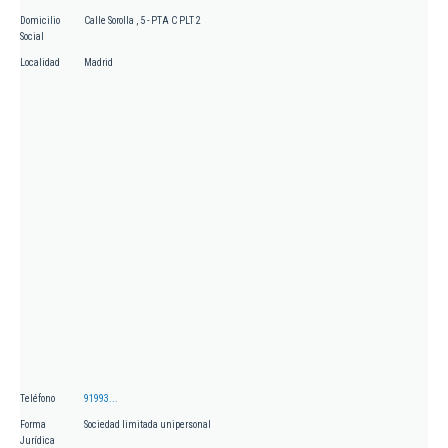
Domicilio
Calle Sorolla , 5 - PTA C PLT 2
Social
Localidad
Madrid
Teléfono
91993...
Forma
Sociedad limitada unipersonal
Jurídica