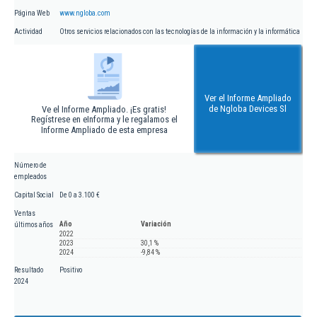
Página Web
www.ngloba.com
Actividad
Otros servicios relacionados con las tecnologías de la información y la informática
Ver el Informe Ampliado
de Ngloba Devices Sl
Ve el Informe Ampliado. ¡Es gratis!
Regístrese en eInforma y le regalamos el
Informe Ampliado de esta empresa
Número de
empleados
Capital Social
De 0 a 3.100 €
Ventas
Año
Variación
últimos años
2022
2023
30,1 %
2024
-9,84 %
Resultado
Positivo
2024