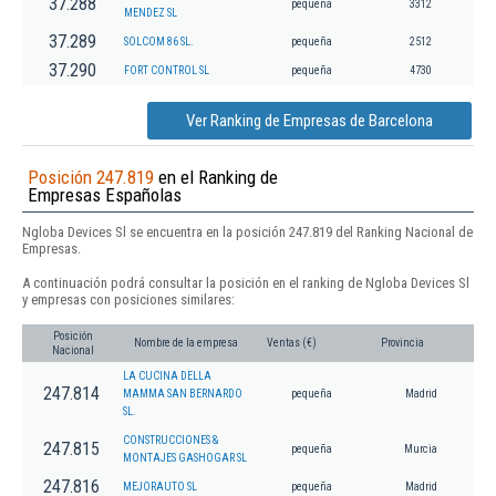
37.288
pequeña
3312
MENDEZ SL
37.289
SOLCOM 86 SL.
pequeña
2512
37.290
FORT CONTROL SL
pequeña
4730
Ver Ranking de Empresas de Barcelona
Posición 247.819
en el Ranking de
Empresas Españolas
Ngloba Devices Sl se encuentra en la posición 247.819 del Ranking Nacional de
Empresas.
A continuación podrá consultar la posición en el ranking de Ngloba Devices Sl
y empresas con posiciones similares:
Posición
Nombre de la empresa
Ventas (€)
Provincia
Nacional
LA CUCINA DELLA
247.814
MAMMA SAN BERNARDO
pequeña
Madrid
SL.
CONSTRUCCIONES &
247.815
pequeña
Murcia
MONTAJES GASHOGAR SL
247.816
MEJORAUTO SL
pequeña
Madrid