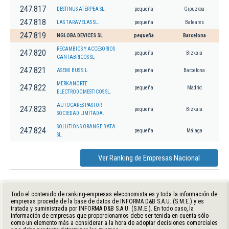
247.817
DESTINUS ATERPEA SL.
pequeña
Gipuzkoa
247.818
LAS TARAVELAS SL.
pequeña
Baleares
247.819
NGLOBA DEVICES SL
pequeña
Barcelona
RECAMBIOS Y ACCESORIOS
247.820
pequeña
Bizkaia
CANTABRICOS SL
247.821
ASEMI BUS S.L.
pequeña
Barcelona
MERKANORTE
247.822
pequeña
Madrid
ELECTRODOMESTICOS SL.
AUTOCARES PASTOR
247.823
pequeña
Bizkaia
SOCIEDAD LIMITADA.
SOLUTIONS ORANGE DATA
247.824
pequeña
Málaga
SL.
Ver Ranking de Empresas Nacional
Todo el contenido de ranking-empresas.eleconomista.es y toda la información de
empresas procede de la base de datos de INFORMA D&B S.A.U. (S.M.E.) y es
tratada y suministrada por INFORMA D&B S.A.U. (S.M.E.). En todo caso, la
información de empresas que proporcionamos debe ser tenida en cuenta sólo
como un elemento más a considerar a la hora de adoptar decisiones comerciales