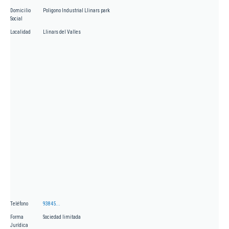
Domicilio
Poligono Industrial Llinars park
Social
Localidad
Llinars del Valles
Teléfono
93845...
Forma
Sociedad limitada
Jurídica