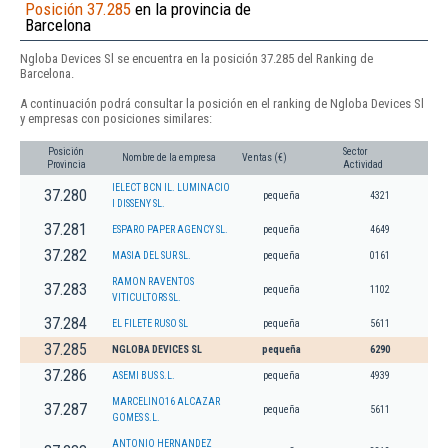
Posición 37.285
en la provincia de
Barcelona
Ngloba Devices Sl se encuentra en la posición 37.285 del Ranking de
Barcelona.
A continuación podrá consultar la posición en el ranking de Ngloba Devices Sl
y empresas con posiciones similares:
Posición
Sector
Nombre de la empresa
Ventas (€)
Provincia
Actividad
IELECT BCN IL. LUMINACIO
37.280
pequeña
4321
I DISSENY SL.
37.281
ESPARO PAPER AGENCY SL.
pequeña
4649
37.282
MASIA DEL SUR SL.
pequeña
0161
RAMON RAVENTOS
37.283
pequeña
1102
VITICULTORS SL.
37.284
EL FILETE RUSO SL
pequeña
5611
37.285
NGLOBA DEVICES SL
pequeña
6290
37.286
ASEMI BUS S.L.
pequeña
4939
MARCELINO16 ALCAZAR
37.287
pequeña
5611
GOMES S.L.
ANTONIO HERNANDEZ