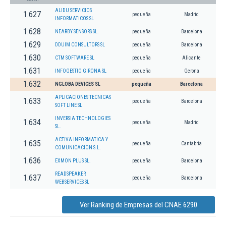
ALIDU SERVICIOS
1.627
pequeña
Madrid
INFORMATICOS SL
1.628
NEARBY SENSORS SL.
pequeña
Barcelona
1.629
DDUIM CONSULTORS SL
pequeña
Barcelona
1.630
CTM SOFTWARE SL
pequeña
Alicante
1.631
INFOGESTIO GIRONA SL
pequeña
Gerona
1.632
NGLOBA DEVICES SL
pequeña
Barcelona
APLICACIONES TECNICAS
1.633
pequeña
Barcelona
SOFT LINE SL
INVERSIA TECHNOLOGIES
1.634
pequeña
Madrid
SL.
ACTIVA INFORMATICA Y
1.635
pequeña
Cantabria
COMUNICACION S.L.
1.636
EXMON PLUS SL.
pequeña
Barcelona
READSPEAKER
1.637
pequeña
Barcelona
WEBSERVICES SL
Ver Ranking de Empresas del CNAE 6290