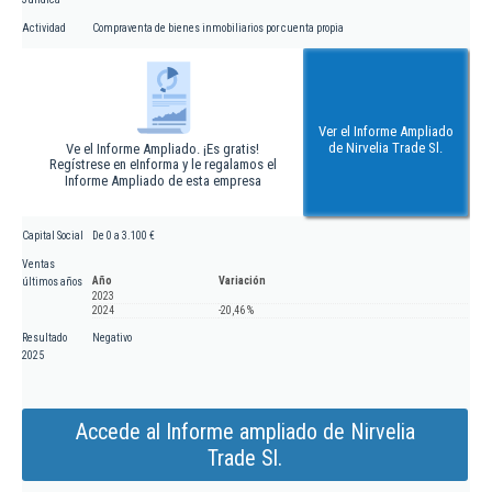
Actividad
Compraventa de bienes inmobiliarios por cuenta propia
Ver el Informe Ampliado
de Nirvelia Trade Sl.
Ve el Informe Ampliado. ¡Es gratis!
Regístrese en eInforma y le regalamos el
Informe Ampliado de esta empresa
Capital Social
De 0 a 3.100 €
Ventas
Año
Variación
últimos años
2023
2024
-20,46 %
Resultado
Negativo
2025
Accede al Informe ampliado de Nirvelia
Trade Sl.