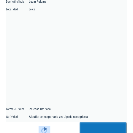
Domicilio Social
Lugar Pulgara
Localidad
Lorca
Forma Jurídica
Sociedad limitada
Actividad
Alquiler de maquinaria y equipo de uso agrícola