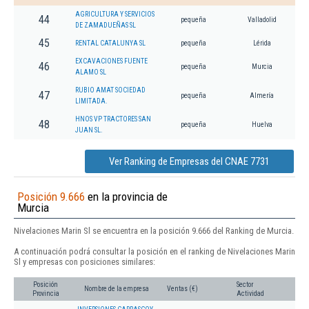
AGRICULTURA Y SERVICIOS
44
pequeña
Valladolid
DE ZAMADUEÑAS SL
45
RENTAL CATALUNYA SL
pequeña
Lérida
EXCAVACIONES FUENTE
46
pequeña
Murcia
ALAMO SL
RUBIO AMAT SOCIEDAD
47
pequeña
Almería
LIMITADA.
HNOS VP TRACTORES SAN
48
pequeña
Huelva
JUAN SL.
Ver Ranking de Empresas del CNAE 7731
Posición 9.666
en la provincia de
Murcia
Nivelaciones Marin Sl se encuentra en la posición 9.666 del Ranking de Murcia.
A continuación podrá consultar la posición en el ranking de Nivelaciones Marin
Sl y empresas con posiciones similares:
Posición
Sector
Nombre de la empresa
Ventas (€)
Provincia
Actividad