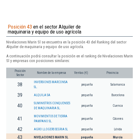
Posición 43
en el sector Alquiler de
maquinaria y equipo de uso agrícola
Nivelaciones Marin Sl se encuentra en la posición 43 del Ranking del sector
Alquiler de maquinaria y equipo de uso agrícola.
A continuación podrá consultar la posición en el ranking de Nivelaciones Marin
Sl y empresas con posiciones similares:
Posición
Nombre de la empresa
Ventas (€)
Provincia
Sector
INVERSIONES MARCONSA
38
pequeña
Salamanca
SL.
39
ALQUILA SA
pequeña
Barcelona
SUMINISTROS CONQUENSES
40
pequeña
Cuenca
DE MAQUINARIA SL.
MOVIMIENTOS DE TIERRA
41
pequeña
Cáceres
PAMPANO SL.
42
AGRO LLOGERS SEGRIA SL
pequeña
Lérida
43
NIVELACIONES MARIN SL
pequeña
Murcia