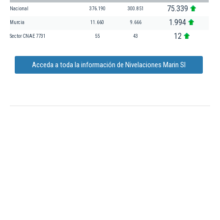
75.339
Nacional
376.190
300.851
1.994
Murcia
11.660
9.666
12
Sector CNAE 7731
55
43
Acceda a toda la información de Nivelaciones Marin Sl