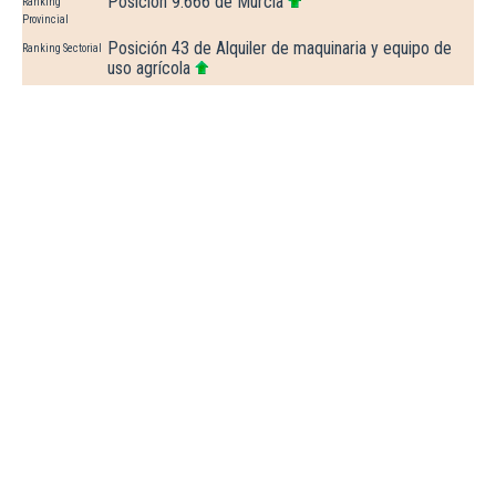
Posición 9.666 de Murcia
Ranking
Provincial
Posición 43 de Alquiler de maquinaria y equipo de
Ranking Sectorial
uso agrícola