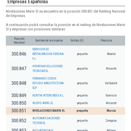
Empresas Españolas
Nivelaciones Marin Sl se encuentra en la posición 300.851 del Ranking Nacional
de Empresas.
A continuación podrá consultar la posición en el ranking de Nivelaciones Marin
Sl y empresas con posiciones similares:
Posición
Nombre de la empresa
Ventas (€)
Provincia
Nacional
SERVICIOS DE
300.846
RESTAURACION GESONA
pequeña
Madrid
S.L.
HYDRONIK SOLUCIONES
300.847
pequeña
Alicante
TECNICAS SL.
FERNANDO COBOS
300.848
ESTUDIO ARQUITECTURA
pequeña
Valladolid
SLP
300.849
KENTIA INTERIORES S.R.L.
pequeña
Valencia
300.850
NUEVO ABRIL SL
pequeña
Alicante
300.851
NIVELACIONES MARIN SL
pequeña
Murcia
AUTOMATIZACIONES
300.852
pequeña
Zaragoza
TECONS SL
300.853
RICO-ATENCIA SL
pequeña
Málaga