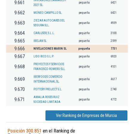
INVERSIONES CARRASCOY
9.661
pequeña
6421
2021 SL.
9.662
MONEO CAMPILLO SL.
pequeña
6421
ZIEZAR AUTOCARES DEL
9.663
pequeña
4939
SEGURA SLL.
9.664
CARLUSER, S.L.L.
pequeña
3100
9.665
IBELAN SL
pequeña
2599
9.666
NIVELACIONES MARIN SL
pequeña
7731
9.667
LIDO RICO S.L.P.
pequeña
6920
PROYECTOS Y SERVICIOS
9.668
pequeña
4101
FRANCISCO ROMERO SLL.
IBERFOODS COMERCIO
9.669
pequeña
4617
INTERNACIONAL SL.
9.670
POTTERY PROJECT S.L.
pequeña
2740
AMALIA ROSES RUIZ
9.671
pequeña
4772
SOCIEDAD LIMITADA
Ver Ranking de Empresas de Murcia
Posición 300.851
en el Ranking de