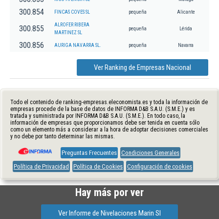
300.854
FINCAS COVES SL
pequeña
Alicante
ALROFER RIBERA
300.855
pequeña
Lérida
MARTINEZ SL
300.856
AURIGA NAVARRA SL.
pequeña
Navarra
Ver Ranking de Empresas Nacional
Todo el contenido de ranking-empresas.eleconomista.es y toda la información de
empresas procede de la base de datos de INFORMA D&B S.A.U. (S.M.E.) y es
tratada y suministrada por INFORMA D&B S.A.U. (S.M.E.). En todo caso, la
información de empresas que proporcionamos debe ser tenida en cuenta sólo
como un elemento más a considerar a la hora de adoptar decisiones comerciales
y no debe por tanto determinar las mismas.
Preguntas Frecuentes
Condiciones Generales
Política de Privacidad
Política de Cookies
Configuración de cookies
Hay más por ver
Ver Informe de Nivelaciones Marin Sl