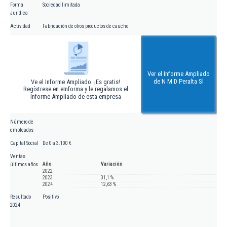
Forma
Sociedad limitada
Jurídica
Actividad
Fabricación de otros productos de caucho
Ver el Informe Ampliado
de N M D Peralta Sl
Ve el Informe Ampliado. ¡Es gratis!
Regístrese en eInforma y le regalamos el
Informe Ampliado de esta empresa
Número de
empleados
Capital Social
De 0 a 3.100 €
Ventas
Año
Variación
últimos años
2022
2023
31,1 %
2024
12,63 %
Resultado
Positivo
2024