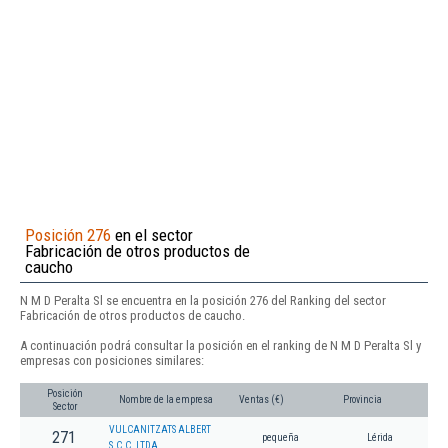
Posición 276
en el sector
Fabricación de otros productos de
caucho
N M D Peralta Sl se encuentra en la posición 276 del Ranking del sector
Fabricación de otros productos de caucho.
A continuación podrá consultar la posición en el ranking de N M D Peralta Sl y
empresas con posiciones similares:
Posición
Nombre de la empresa
Ventas (€)
Provincia
Sector
VULCANITZATS ALBERT
271
pequeña
Lérida
S.C.C. LTDA