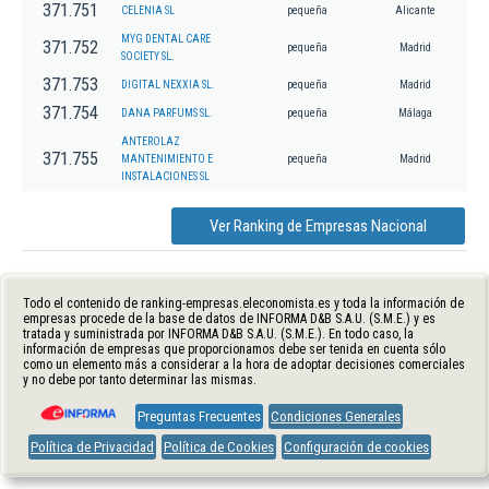
371.751
CELENIA SL
pequeña
Alicante
MYG DENTAL CARE
371.752
pequeña
Madrid
SOCIETY SL.
371.753
DIGITAL NEXXIA SL.
pequeña
Madrid
371.754
DANA PARFUMS SL.
pequeña
Málaga
ANTEROLAZ
371.755
MANTENIMIENTO E
pequeña
Madrid
INSTALACIONES SL
Ver Ranking de Empresas Nacional
Todo el contenido de ranking-empresas.eleconomista.es y toda la información de
empresas procede de la base de datos de INFORMA D&B S.A.U. (S.M.E.) y es
tratada y suministrada por INFORMA D&B S.A.U. (S.M.E.). En todo caso, la
información de empresas que proporcionamos debe ser tenida en cuenta sólo
como un elemento más a considerar a la hora de adoptar decisiones comerciales
y no debe por tanto determinar las mismas.
Preguntas Frecuentes
Condiciones Generales
Política de Privacidad
Política de Cookies
Configuración de cookies