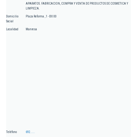
APARATOS. FABRICACION, COMPRA Y VENTA DE PRODUCTOS DE COSMETICA Y
LIMPIEZA.
Domicilio
Plaza Reforma , 1 - BX 00
Social
Localidad
Manresa
Teléfono
692.....