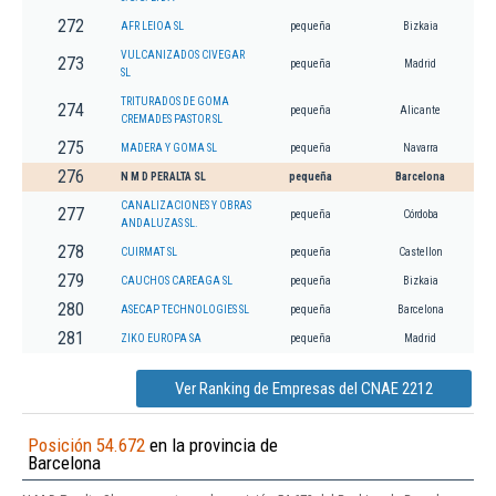
272
AFR LEIOA SL
pequeña
Bizkaia
VULCANIZADOS CIVEGAR
273
pequeña
Madrid
SL
TRITURADOS DE GOMA
274
pequeña
Alicante
CREMADES PASTOR SL
275
MADERA Y GOMA SL
pequeña
Navarra
276
N M D PERALTA SL
pequeña
Barcelona
CANALIZACIONES Y OBRAS
277
pequeña
Córdoba
ANDALUZAS SL.
278
CUIRMAT SL
pequeña
Castellon
279
CAUCHOS CAREAGA SL
pequeña
Bizkaia
280
ASECAP TECHNOLOGIES SL
pequeña
Barcelona
281
ZIKO EUROPA SA
pequeña
Madrid
Ver Ranking de Empresas del CNAE 2212
Posición 54.672
en la provincia de
Barcelona