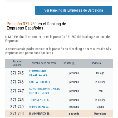
Ver Ranking de Empresas de Barcelona
Posición 371.750
en el Ranking de
Empresas Españolas
N M D Peralta Sl se encuentra en la posición 371.750 del Ranking Nacional de
Empresas.
A continuación podrá consultar la posición en el ranking de N M D Peralta Sl y
empresas con posiciones similares:
Posición
Nombre de la empresa
Ventas (€)
Provincia
Nacional
PROMOCIONES
371.745
pequeña
Málaga
CAVALCAVIA SL
371.746
FARELA HOUSES SL
pequeña
Barcelona
CONSTRUCCIONES GARCIA
371.747
pequeña
León
CONDE E HIJOS SL
371.748
TERRANEA DIET SL
pequeña
Barcelona
371.749
WIMPS RETAIL SL.
pequeña
Madrid
371.750
N M D PERALTA SL
pequeña
Barcelona