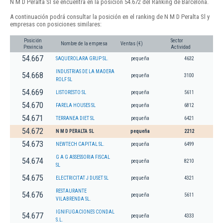
N M D Peralta Sl se encuentra en la posición 54.672 del Ranking de Barcelona.
A continuación podrá consultar la posición en el ranking de N M D Peralta Sl y
empresas con posiciones similares:
Posición
Sector
Nombre de la empresa
Ventas (€)
Provincia
Actividad
54.667
SAQUEROLARA GRUP SL.
pequeña
4632
INDUSTRIAS DE LA MADERA
54.668
pequeña
3100
ROLF SL
54.669
LISTORESTO SL
pequeña
5611
54.670
FARELA HOUSES SL
pequeña
6812
54.671
TERRANEA DIET SL
pequeña
6421
54.672
N M D PERALTA SL
pequeña
2212
54.673
NEWTECH CAPITAL SL.
pequeña
6499
G A G ASSESSORIA FISCAL
54.674
pequeña
8210
SL
54.675
ELECTRICITAT J DUSET SL
pequeña
4321
RESTAURANTE
54.676
pequeña
5611
VILABRENDA SL.
IGNIFUGACIONES CONDAL
54.677
pequeña
4333
S.L.