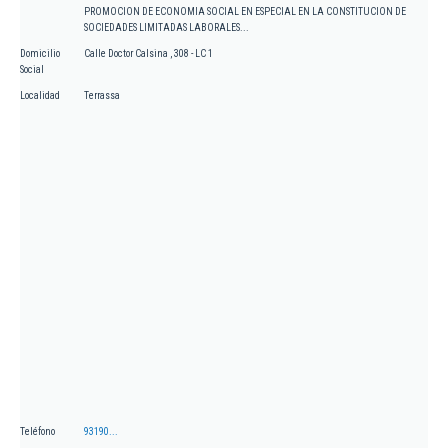
PROMOCION DE ECONOMIA SOCIAL EN ESPECIAL EN LA CONSTITUCION DE
SOCIEDADES LIMITADAS LABORALES...
Domicilio
Calle Doctor Calsina , 308 - LC 1
Social
Localidad
Terrassa
Teléfono
93190...