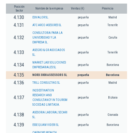
Posición
Nombre de la empresa
Ventas (€)
Provincia
Sector
4.130
ESIVALOR SL.
pequeña
Madrid
4.131
ATC ARCO ASESORES SL
pequeña
Tenerife
CONSULTORIA PARA LA
4.132
UNIVERSIDAD Y LA
pequeña
Coruña
EMPRESA SL.
ASEGRO & GR ASOCIADOS
4.133
pequeña
Tenerife
SL.
MARKET LAB SOLUCIONES
4.134
pequeña
Barcelona
EMPRESARIALES SL
4.135
NORD 3000 ASSESSORS SL
pequeña
Barcelona
4.136
TRILL CONSULTING SL
pequeña
Madrid
IN2DESTINATION
RESEARCH AND
4.137
pequeña
Bizkaia
CONSULTANCY IN TOURISM
SOCIEDAD LIMITADA.
ASESORIA LABORAL SECARI
4.138
pequeña
Granada
SL.
4.139
ESSE QUAM VIDERI SL
pequeña
Barcelona
CAPNORD WEALTH