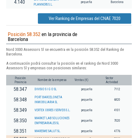
4.140
pequeña
Barcelona
PLANNERS S.L.
Ver Ranking de Empresas del CNAE 7020
Posición 58.352
en la provincia de
Barcelona
Nord 3000 Assessors Sl se encuentra en la posición 58.352 del Ranking de
Barcelona.
A continuación podrá consultar la posición en el ranking de Nord 3000
Assessors Sl y empresas con posiciones similares:
Posición
Sector
Nombre de la empresa
Ventas (€)
Provincia
Actividad
58.347
DIVISIO S I G O SL
pequeña
7112
PORT BARCELONETA
58.348
pequeña
6820
INMOBILIARIA SL
58.349
VERTEX OBRES I SERVEIS S.L.
pequeña
4101
MARKET LAB SOLUCIONES
58.350
pequeña
7020
EMPRESARIALES SL
58.351
MARESME SALUT SL.
pequeña
4776