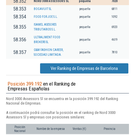
58.352
NORD 3000 ASSESSORS SL
pequeña
7020
58.353
BOGAVUIT SL
pequeña
6811
58.354
FOOD FOR JOE S.L.
pequeña
1092
ISAMEL ASESORES
58.355
pequeña
6920
TRIBUTARIOS S.L.
ULTRALIMENT FOOD
58.356
pequeña
4619
BROKERS SL
G&M FASHION CAREER,
58.357
pequeña
7810
SOCIEDAD LIMITADA.
Ver Ranking de Empresas de Barcelona
Posición 399.192
en el Ranking de
Empresas Españolas
Nord 3000 Assessors Sl se encuentra en la posición 399.192 del Ranking
Nacional de Empresas.
A continuación podrá consultar la posición en el ranking de Nord 3000
Assessors Sl y empresas con posiciones similares:
Posición
Nombre de la empresa
Ventas (€)
Provincia
Nacional