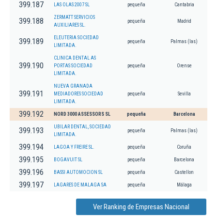
399.187
LAS OLAS 2007 SL
pequeña
Cantabria
ZERMATT SERVICIOS
399.188
pequeña
Madrid
AUXILIARES SL.
ELEUTERIA SOCIEDAD
399.189
pequeña
Palmas (las)
LIMITADA.
CLINICA DENTAL AS
399.190
PORTAS SOCIEDAD
pequeña
Orense
LIMITADA.
NUEVA GRANADA
399.191
MEDIADORES SOCIEDAD
pequeña
Sevilla
LIMITADA.
399.192
NORD 3000 ASSESSORS SL
pequeña
Barcelona
UBILAR DENTAL, SOCIEDAD
399.193
pequeña
Palmas (las)
LIMITADA.
399.194
LAGOA Y FREIRE SL.
pequeña
Coruña
399.195
BOGAVUIT SL
pequeña
Barcelona
399.196
BASSI AUTOMOCION SL
pequeña
Castellon
399.197
LAGARES DE MALAGA SA
pequeña
Málaga
Ver Ranking de Empresas Nacional