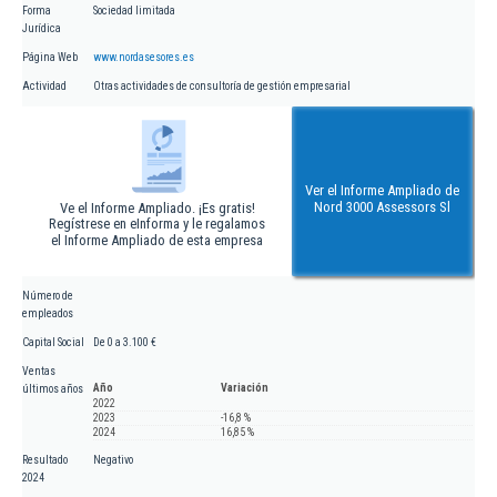
Forma
Sociedad limitada
Jurídica
Página Web
www.nordasesores.es
Actividad
Otras actividades de consultoría de gestión empresarial
Ver el Informe Ampliado de
Nord 3000 Assessors Sl
Ve el Informe Ampliado. ¡Es gratis!
Regístrese en eInforma y le regalamos
el Informe Ampliado de esta empresa
Número de
empleados
Capital Social
De 0 a 3.100 €
Ventas
Año
Variación
últimos años
2022
2023
-16,8 %
2024
16,85 %
Resultado
Negativo
2024