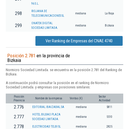
96 S.L.
RIOJANA DE
298
mediana
La Rioja
TELECOMUNICACIONES SL
ONATEK DIGITAL
299
mediana
Bizkaia
SOCIEDAD LIMITADA.
Ver Ranking de Empresas del CNAE 4740
Posición 2.781
en la provincia de
Bizkaia
Normicro Sociedad Limitada. se encuentra en la posición 2.781 del Ranking de
Bizkaia.
A continuación podrá consultar la posición en el ranking de Normicro
Sociedad Limitada. y empresas con posiciones similares:
Posición
Sector
Nombre de la empresa
Ventas (€)
Provincia
Actividad
2.776
EDITORIAL IBAIZABAL SA
mediana
5811
HOTEL BILBAO PLAZA
2.777
mediana
5510
SOCIEDAD LIMITADA.
2.778
ELECTRICIDAD TELBI SL
mediana
2825