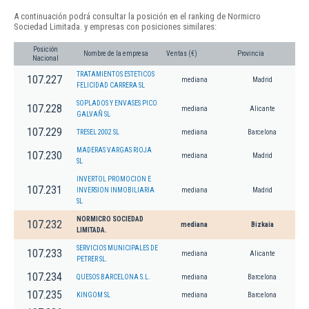
A continuación podrá consultar la posición en el ranking de Normicro
Sociedad Limitada. y empresas con posiciones similares:
Posición
Nombre de la empresa
Ventas (€)
Provincia
Nacional
TRATAMIENTOS ESTETICOS
107.227
mediana
Madrid
FELICIDAD CARRERA SL
SOPLADOS Y ENVASES PICO
107.228
mediana
Alicante
GALVAÑ SL
107.229
TRESEL 2002 SL
mediana
Barcelona
MADERAS VARGAS RIOJA
107.230
mediana
Madrid
SL
INVERTOL PROMOCION E
107.231
INVERSION INMOBILIARIA
mediana
Madrid
SL
NORMICRO SOCIEDAD
107.232
mediana
Bizkaia
LIMITADA.
SERVICIOS MUNICIPALES DE
107.233
mediana
Alicante
PETRER SL.
107.234
QUESOS BARCELONA S.L.
mediana
Barcelona
107.235
KINGOM SL
mediana
Barcelona