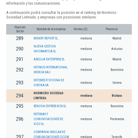
información y las comunicaciones.
A continuación podrá consultar la posición en el ranking de Normicro
Sociedad Limitada. y empresas con posiciones similares:
Posición
Nombre de la empresa
Ventas (€)
Provincia
Sector
289
MINERY REPORT SL.
mediana
Madrid
NUEVA GESTION
290
mediana
Asturias
INFORMATICA SL
291
AREGUA ENTERPRISE SL.
mediana
Madrid
INTIMUS INTERNATIONAL
292
mediana
Barcelona
IBERICA SAU
SISTEMES D'OFICINA DE
293
mediana
Gerona
GIRONA SA
NORMICRO SOCIEDAD
294
mediana
Bizkaia
LIMITADA.
295
RENOVA EXPRESS BCN SL.
mediana
Barcelona
SISTEMAS Y
296
COMUNICACIONES DE
mediana
Pontevedra
VIGO SL
COMPANIA INSULAR DE
297
COMUNICACIONES CICOM
mediana
Tenerife