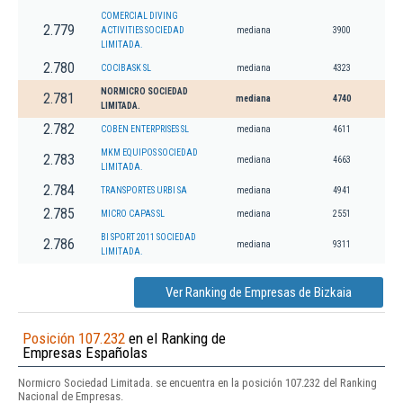
COMERCIAL DIVING
2.779
ACTIVITIES SOCIEDAD
mediana
3900
LIMITADA.
2.780
COCIBASK SL
mediana
4323
NORMICRO SOCIEDAD
2.781
mediana
4740
LIMITADA.
2.782
COBEN ENTERPRISES SL
mediana
4611
MKM EQUIPOS SOCIEDAD
2.783
mediana
4663
LIMITADA.
2.784
TRANSPORTES URBI SA
mediana
4941
2.785
MICRO CAPAS SL
mediana
2551
BI SPORT 2011 SOCIEDAD
2.786
mediana
9311
LIMITADA.
Ver Ranking de Empresas de Bizkaia
Posición 107.232
en el Ranking de
Empresas Españolas
Normicro Sociedad Limitada. se encuentra en la posición 107.232 del Ranking
Nacional de Empresas.