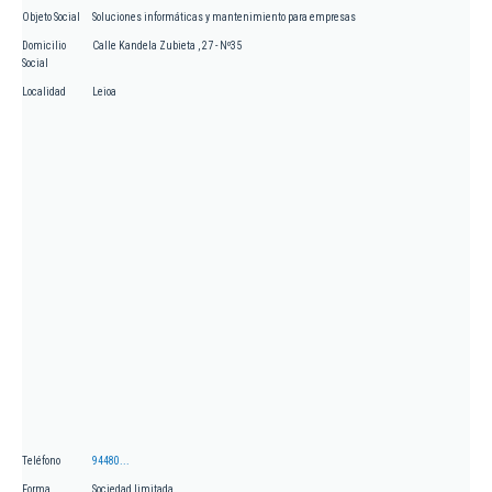
Objeto Social
Soluciones informáticas y mantenimiento para empresas
Domicilio
Calle Kandela Zubieta , 27 - Nº35
Social
Localidad
Leioa
Teléfono
94480...
Forma
Sociedad limitada