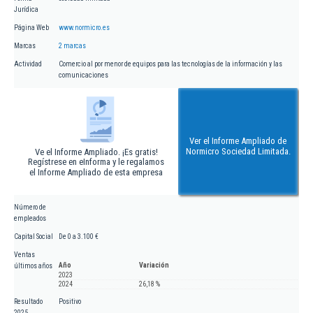
Jurídica
Página Web
www.normicro.es
Marcas
2 marcas
Actividad
Comercio al por menor de equipos para las tecnologías de la información y las
comunicaciones
Ver el Informe Ampliado de
Normicro Sociedad Limitada.
Ve el Informe Ampliado. ¡Es gratis!
Regístrese en eInforma y le regalamos
el Informe Ampliado de esta empresa
Número de
empleados
Capital Social
De 0 a 3.100 €
Ventas
Año
Variación
últimos años
2023
2024
26,18 %
Resultado
Positivo
2025