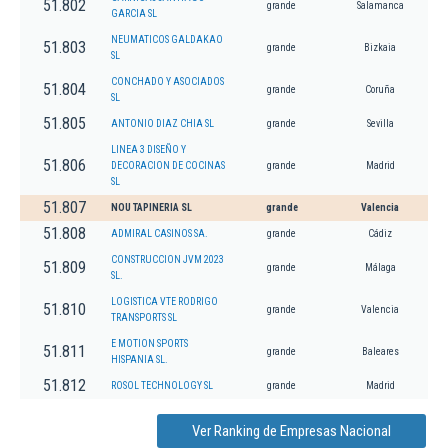
51.802
grande
Salamanca
GARCIA SL
NEUMATICOS GALDAKAO
51.803
grande
Bizkaia
SL
CONCHADO Y ASOCIADOS
51.804
grande
Coruña
SL
51.805
ANTONIO DIAZ CHIA SL
grande
Sevilla
LINEA 3 DISEÑO Y
51.806
DECORACION DE COCINAS
grande
Madrid
SL
51.807
NOU TAPINERIA SL
grande
Valencia
51.808
ADMIRAL CASINOS SA.
grande
Cádiz
CONSTRUCCION JVM 2023
51.809
grande
Málaga
SL.
LOGISTICA VTE RODRIGO
51.810
grande
Valencia
TRANSPORTS SL
E MOTION SPORTS
51.811
grande
Baleares
HISPANIA SL.
51.812
ROSOL TECHNOLOGY SL
grande
Madrid
Ver Ranking de Empresas Nacional