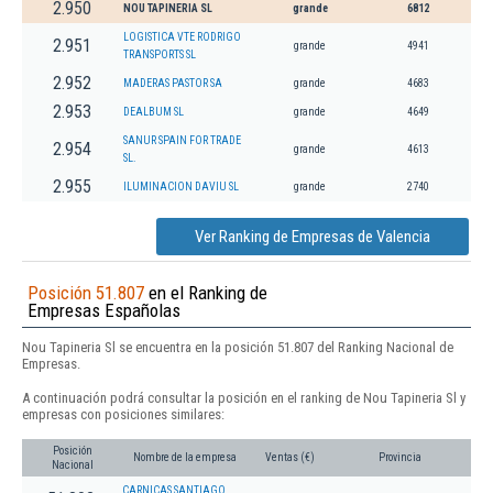
2.950
NOU TAPINERIA SL
grande
6812
LOGISTICA VTE RODRIGO
2.951
grande
4941
TRANSPORTS SL
2.952
MADERAS PASTOR SA
grande
4683
2.953
DEALBUM SL
grande
4649
SANUR SPAIN FOR TRADE
2.954
grande
4613
SL.
2.955
ILUMINACION DAVIU SL
grande
2740
Ver Ranking de Empresas de Valencia
Posición 51.807
en el Ranking de
Empresas Españolas
Nou Tapineria Sl se encuentra en la posición 51.807 del Ranking Nacional de
Empresas.
A continuación podrá consultar la posición en el ranking de Nou Tapineria Sl y
empresas con posiciones similares:
Posición
Nombre de la empresa
Ventas (€)
Provincia
Nacional
CARNICAS SANTIAGO