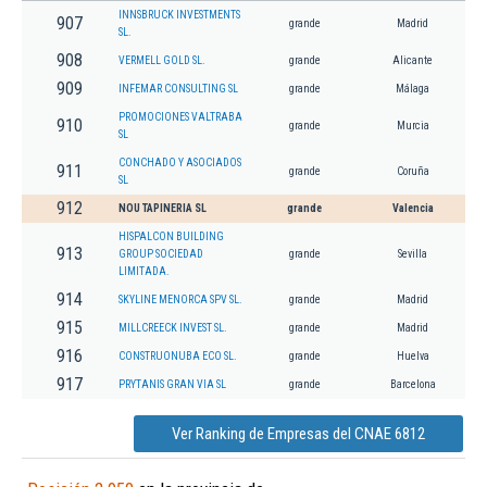
INNSBRUCK INVESTMENTS
907
grande
Madrid
SL.
908
VERMELL GOLD SL.
grande
Alicante
909
INFEMAR CONSULTING SL
grande
Málaga
PROMOCIONES VALTRABA
910
grande
Murcia
SL
CONCHADO Y ASOCIADOS
911
grande
Coruña
SL
912
NOU TAPINERIA SL
grande
Valencia
HISPALCON BUILDING
913
GROUP SOCIEDAD
grande
Sevilla
LIMITADA.
914
SKYLINE MENORCA SPV SL.
grande
Madrid
915
MILLCREECK INVEST SL.
grande
Madrid
916
CONSTRUONUBA ECO SL.
grande
Huelva
917
PRYTANIS GRAN VIA SL
grande
Barcelona
Ver Ranking de Empresas del CNAE 6812