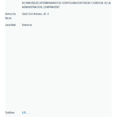
DE INMUEBLES, DETERMINANDO SU CONFIGURACION FISICA Y JURIDICA. B) LA
ADMINISTRACION, COMPRAVENT
Domicilio
Calle Ciril Amoros , 42 - 2
Social
Localidad
Valencia
Teléfono
670.....