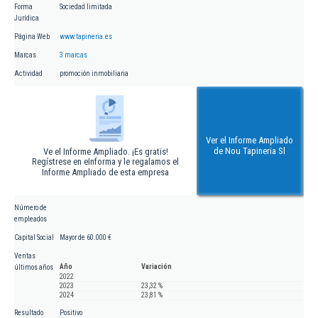
Forma
Sociedad limitada
Jurídica
Página Web
www.tapineria.es
Marcas
3 marcas
Actividad
promoción inmobiliaria
Ver el Informe Ampliado
de Nou Tapineria Sl
Ve el Informe Ampliado. ¡Es gratis!
Regístrese en eInforma y le regalamos el
Informe Ampliado de esta empresa
Número de
empleados
Capital Social
Mayor de 60.000 €
Ventas
Año
Variación
últimos años
2022
2023
23,32 %
2024
23,81 %
Resultado
Positivo