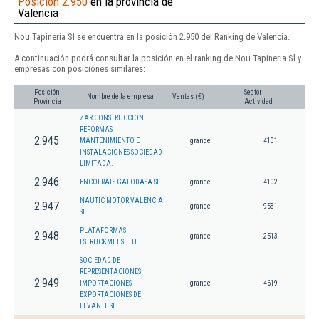
Posición 2.950
en la provincia de
Valencia
Nou Tapineria Sl se encuentra en la posición 2.950 del Ranking de Valencia.
A continuación podrá consultar la posición en el ranking de Nou Tapineria Sl y
empresas con posiciones similares:
Posición
Sector
Nombre de la empresa
Ventas (€)
Provincia
Actividad
ZAR CONSTRUCCION
REFORMAS
2.945
MANTENIMIENTO E
grande
4101
INSTALACIONES SOCIEDAD
LIMITADA.
2.946
ENCOFRATS GALODASA SL
grande
4102
NAUTIC MOTOR VALENCIA
2.947
grande
9531
SL
PLATAFORMAS
2.948
grande
2513
ESTRUCKMET S.L.U.
SOCIEDAD DE
REPRESENTACIONES
2.949
IMPORTACIONES
grande
4619
EXPORTACIONES DE
LEVANTE SL