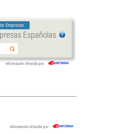
 de Empresas
mpresas Españolas
Información ofrecida por
Información ofrecida por