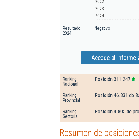
2022
2023
2024
Resultado
Negativo
2024
Accede al Informe 
Posición 311.247
Ranking
Nacional
Posición 46.331 de B
Ranking
Provincial
Posición 4.805 de pr
Ranking
Sectorial
Resumen de posiciones